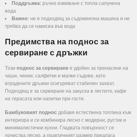
Поддръжка:
ръчно измиване с топла сапунена
вода
Важно:
не е подходящ за съдомиялна машина и не
трябва да се накисва във вода
Предимства на поднос за
сервиране с дръжки
Този
поднос за сервиране
е удобен за пренасяне на
чаши, чинии, салфетки и малки съдове, като
вградените дръжки осигуряват стабилен захват.
Подходящ е за сервиране на закуска в леглото, кафе
на терасата или напитки при гости.
Бамбуковият поднос
добавя естествена топлина към
интериора и се комбинира лесно с модерни, рустик и
минималистични кухни. Гладката повърхност се
почиства лесно, а практичният размер предлага