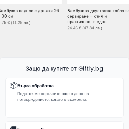
Бамбуков поднос с дръжки 26
Бамбукова двуетажна табла з
x 38 см
сервиране – стил и
практичност в едно
5.75
€
(11.25
лв.
)
24.46
€
(47.84
лв.
)
Защо да купите от Giftly.bg
📦
Бърза обработка
Подготвяме поръчките още в деня на
потвърждението, когато е възможно.