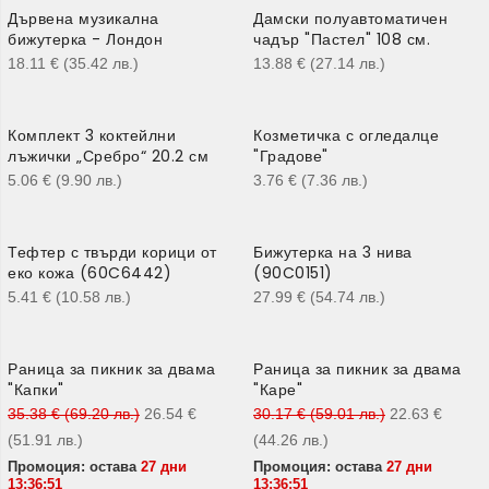
Дървена музикална
Дамски полуавтоматичен
бижутерка - Лондон
чадър "Пастел" 108 см.
18.11
€
(35.42
лв.
)
13.88
€
(27.14
лв.
)
Комплект 3 коктейлни
Козметичка с огледалце
лъжички „Сребро“ 20.2 см
"Градове"
5.06
€
(9.90
лв.
)
3.76
€
(7.36
лв.
)
Тефтер с твърди корици от
Бижутерка на 3 нива
еко кожа (60C6442)
(90C0151)
5.41
€
(10.58
лв.
)
27.99
€
(54.74
лв.
)
Раница за пикник за двама
Раница за пикник за двама
-25%
-25%
"Капки"
"Каре"
35.38
€
(69.20
лв.
)
26.54
€
30.17
€
(59.01
лв.
)
22.63
€
(51.91
лв.
)
(44.26
лв.
)
Промоция: остава
27 дни
Промоция: остава
27 дни
13:36:50
13:36:50