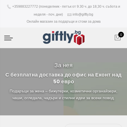
+359883227772 (понеделник - петък от 9.30 ч. до 18,30 ч. събота и
неделя - поч. дни)
info@giftly.bg
Онлайн магазин за подаръци и стоки за дома
0
За нея
С безплатна доставка до офис на Еконт над
50 евро
Подаръци за жена – бижутерки, козметични органайзери,
чаши, огледала, чадъри и стилни идеи за всеки повод.