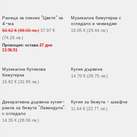
Раница за пикник "Цветя" за
Музикална бижутерка с
-25%
4-ма
огледало и чекмедже
50.62
€
(99.00
лв.
)
37.97
€
15.05
€
(29.44
лв.
)
(74.26
лв.
)
Промоция: остава
27 дни
13:36:50
Музикална бутикова
Кутия дървена
бижутерка
14.70
€
(28.75
лв.
)
16.82
€
(32.89
лв.
)
Декоративна дървена кутия-
​Кутия за бижута - шкафче
ракла за бижута "Лавандула".
11.64
€
(22.77
лв.
)
с огледало
14.35
€
(28.06
лв.
)