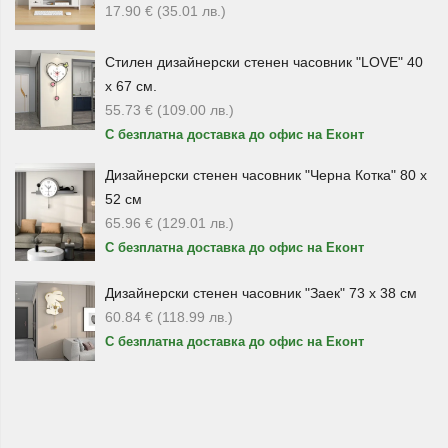
Огледала, козметички и дамски
17.90
€
(35.01
лв.
)
аксесоари
Стилен дизайнерски стенен часовник "LOVE" 40
За ежедневна грижа и удобство можете да изберете
LED
х 67 см.
козметично огледало
, правоъгълно LED огледало с
55.73
€
(109.00
лв.
)
Touch бутон, настолно козметично огледало или
С безплатна доставка до офис на Еконт
козметичка с огледалце. Това са практични подаръци,
които могат да се използват у дома, при пътуване или в
Дизайнерски стенен часовник "Черна Котка" 80 х
ежедневието.
52 см
65.96
€
(129.01
лв.
)
Сред предложенията присъства и
дамски
С безплатна доставка до офис на Еконт
полуавтоматичен чадър
, който е полезен и стилен
аксесоар. Подобен подарък е подходящ за жена, която
Дизайнерски стенен часовник "Заек" 73 х 38 см
предпочита практични решения с елегантно излъчване.
60.84
€
(118.99
лв.
)
С безплатна доставка до офис на Еконт
Чаши, лъжички и подаръци за дома
Ако търсите по-нежен или романтичен подарък, можете
да разгледате
чаши за вино с роза
, чаши с дълго