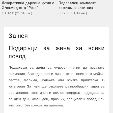
Декоративна дървена кутия с
Подаръчен комплект
2 чекмеджета "Рози"
химикал с визитник
10.82
€
(21.16
лв.
)
6.82
€
(13.34
лв.
)
За нея
Подаръци за жена за всеки
повод
Подаръци за жена
са чудесен начин да изразите
внимание, благодарност и лично отношение към майка,
сестра, любима, колежка или близка приятелка. В
категория
За нея
ще откриете разнообразни идеи за
оригинален, практичен и стилен подарък, подходящ за
рожден ден, имен ден, празник, специален повод или
мил жест без конкретна причина.