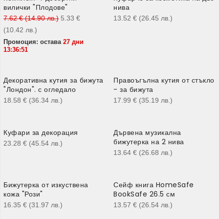
вилички "Плодове"
нива
7.62
€
(14.90
лв.
)
5.33
€
13.52
€
(26.45
лв.
)
(10.42
лв.
)
Промоция: остава
27 дни
13:36:50
Декоративна кутия за бижута
Правоъгълна кутия от стъкло
"Лондон". с огледало
- за бижута
18.58
€
(36.34
лв.
)
17.99
€
(35.19
лв.
)
Куфари за декорация
Дървена музикална
бижутерка на 2 нива
23.28
€
(45.54
лв.
)
13.64
€
(26.68
лв.
)
Бижутерка от изкуствена
Сейф книга HomeSafe
кожа "Рози"
BookSafe 26.5 см
16.35
€
(31.97
лв.
)
13.57
€
(26.54
лв.
)