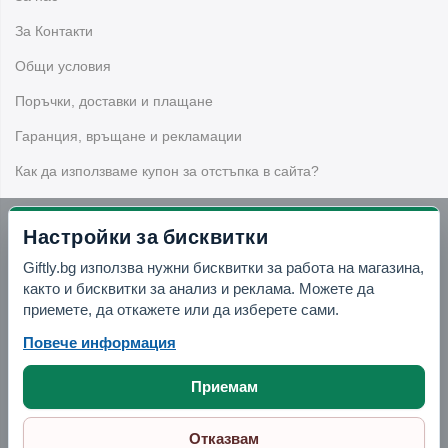
За какви поводи са подходящи
За Контакти
подаръците за жени?
Общи условия
Подаръците за жени
са подходящи за рожден ден,
Поръчки, доставки и плащане
имен ден, празник, романтичен повод, подарък за
Гаранция, връщане и рекламации
майка, сестра, любима, колежка или близка приятелка.
Как да използваме купон за отстъпка в сайта?
Какво да избера за практичен подарък
за жена?
Настройки за бисквитки
Бюлетин
За практичен подарък можете да изберете органайзер за
Giftly.bg използва нужни бисквитки за работа на магазина,
както и бисквитки за анализ и реклама. Можете да
козметика, куфарче за козметика, LED огледало,
Вземи -10% отстъпка в Telegram
приемете, да откажете или да изберете сами.
козметичка, чадър, тефтер или подаръчен комплект.
Повече информация
Има ли подаръци за любителки на
Отвори Telegram
бижута?
Приемам
Да, в категорията има бижутерки, музикални бижутерки,
Отказвам