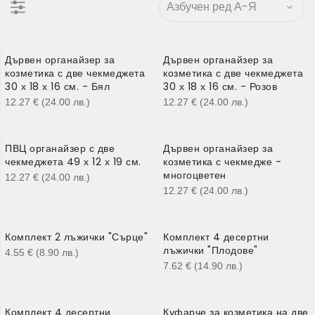
Дървен органайзер за
Дървен органайзер за
козметика с две чекмеджета
козметика с две чекмеджета
30 х 18 х 16 см. - Бял
30 х 18 х 16 см. - Розов
12.27
€
(24.00
лв.
)
12.27
€
(24.00
лв.
)
ПВЦ органайзер с две
Дървен органайзер за
чекмеджета 49 х 12 х 19 см.
козметика с чекмедже -
многоцветен
12.27
€
(24.00
лв.
)
12.27
€
(24.00
лв.
)
Комплект 2 лъжички "Сърце"
Комплект 4 десертни
лъжички "Плодове"
4.55
€
(8.90
лв.
)
7.62
€
(14.90
лв.
)
Комплект 4 десертни
Куфарче за козметика на две
-30%