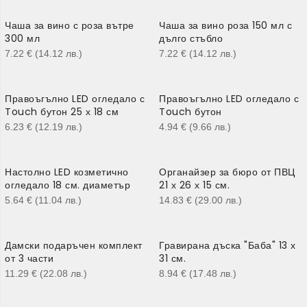
Чаша за вино с роза вътре
Чаша за вино роза 150 мл с
300 мл
дълго стъбло
7.22
€
(14.12
лв.
)
7.22
€
(14.12
лв.
)
Правоъгълно LED огледало с
Правоъгълно LED огледало с
Touch бутон 25 х 18 см
Touch бутон
6.23
€
(12.19
лв.
)
4.94
€
(9.66
лв.
)
Настолно LED козметично
Органайзер за бюро от ПВЦ
огледало 18 см. диаметър
21 х 26 х 15 см.
5.64
€
(11.04
лв.
)
14.83
€
(29.00
лв.
)
Дамски подаръчен комплект
Гравирана дъска "Баба" 13 х
от 3 части
31 см.
11.29
€
(22.08
лв.
)
8.94
€
(17.48
лв.
)