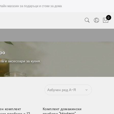
лайн магазин за подаръци и стоки за дома
0
вро
а и аксесоари за кухня.
ен комплект
Комплект домакински
ски прибори - 12
прибори "Modern"