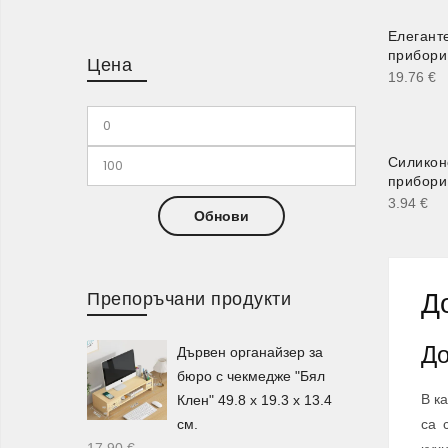
Елегант
прибори 
Цена
19.76
€
Силикон
прибори 
3.94
€
Обнови
Д
Препоръчани продукти
До
Дървен органайзер за
бюро с чекмедже "Бял
В к
Клен" 49.8 х 19.3 х 13.4
см.
са 
17.90
€