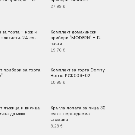
27.99
€
 за торта - нож и
Комплект домакински
 златисти. 24 см.
прибори "MODERN" - 12
части
19.76
€
т прибори за торта
Комплект за торта Danny
р"
Home PCK009-02
10.95
€
т лъжица и вилица
Кръгла лопата за пица 30
ична дръжка
см от неръждаема
стомана
8.28
€