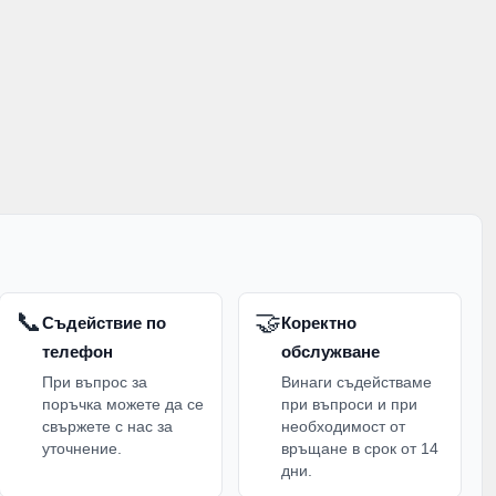
яка кухня, защото помагат десертите да бъдат
зни
кухненски аксесоари
, като кръгла лопата за
е и сервиране на домашна пица, печива и други
ма и искат да разполагат с удобни помощници за
📞
🤝
Съдействие по
Коректно
телефон
обслужване
При въпрос за
Винаги съдействаме
плект прибори за хранене, елегантни лъжица и
поръчка можете да се
при въпроси и при
дом, домакинство, рожден ден, имен ден, празник
свържете с нас за
необходимост от
уточнение.
връщане в срок от 14
дни.