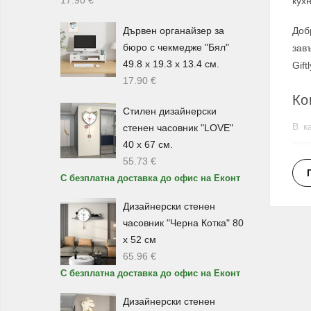
кух
Дървен органайзер за
Доб
бюро с чекмедже "Бял"
зав
49.8 х 19.3 х 13.4 см.
Gif
17.90
€
Ко
Стилен дизайнерски
В к
стенен часовник "LOVE"
тра
40 х 67 см.
55.73
€
дръ
С безплатна доставка до офис на Еконт
Ком
Дизайнерски стенен
под
часовник "Черна Котка" 80
Пр
х 52 см
65.96
€
За 
С безплатна доставка до офис на Еконт
удо
Дизайнерски стенен
или