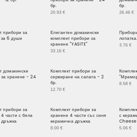
бр.
бр.
20.93
€
26.46
€
т прибори за
Елегантен домакински
Прибори
 за 6 души
комплект прибори за
лопатка.
хранене "YASITE"
3.76
€
33.16
€
т домакински
Комплект прибори за
Комплек
 за хранене - 24
сервиране на салата - 2
"Мрамо
бр.
8.58
€
12.70
€
т прибори за
Комплект прибори за
Комплек
 4 части с бяла
хранене 4 части със синя
с керам
 дръжка
керамична дръжка
Cheese
8.00
€
5.06
€