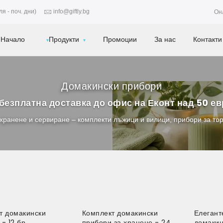
я - поч. дни)
info@giftly.bg
Он
Начало
Продукти
Промоции
За нас
Контакти
Домакински прибори
безплатна доставка до офис на Еконт над 50 е
хранене и сервиране – комплекти лъжици и вилици, прибори за торт
т домакински
Комплект домакински
Елегант
- 12 бр.
прибори за хранене - 24
домакин