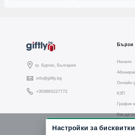
Бързи 
За
Начало
гр. Бургас, България
В G
Абонирай
под
info@giftly.bg
Oнлайн 
Раз
+359883227772
КЗП
тор
График н
Че
Как да п
Ка
Политика
Настройки за бисквитки