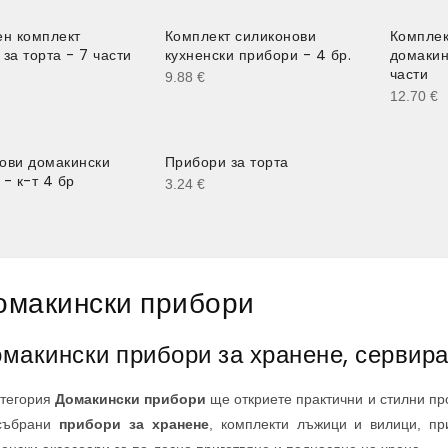
ен комплект
Комплект силиконови
Комплек
за торта - 7 части
кухненски прибори - 4 бр.
домакин
части
9.88
€
12.70
€
ови домакински
Прибори за торта
- к-т 4 бр
3.24
€
омакински прибори
макински прибори за хранене, сервира
атегория
Домакински прибори
ще откриете практични и стилни про
събрани
прибори за хранене
, комплекти лъжици и вилици, пр