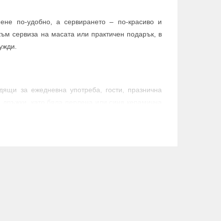
ене по-удобно, а сервирането – по-красиво и
ъм сервиза на масата или практичен подарък, в
ужди.
одящи за ежедневна употреба, гости, празнична
 дръжки, като бяла перлена или синя керамична
 дома, така и за специални поводи.
то съчетават практичност с приятна визия. Те са
 на по-красива трапеза.
изберете
комплект за торта
. Този тип прибори е
 време на рожден ден, имен ден, семеен празник