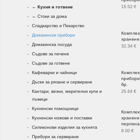
15.52
€
← Кухня и готвене
← Стоки за дома
Сладкарство и Пекарство
Комплек
Домакински прибори
хранене
Домакинска посуда
32.34
€
Съдове за печене
Съдове за готвене
Комплек
Кафеварки и чайници
прибори
Дъски за рязане и сервиране
бр.
Кантари, везни, мерителни купи и
25.64
€
лъжици
Кухненски помощници
Комплек
хранене
Кухненски ножове и поставки
перлена
Силиконови изделия за кухнята
8.00
€
Прибори за сервиране