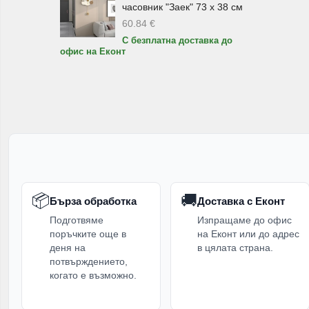
часовник "Заек" 73 х 38 см
При
60.84
€
под
С безплатна доставка до
офис на Еконт
Ку
Осв
пиц
ясти
Так
по-
📦
🚚
Бърза обработка
Доставка с Еконт
Пр
Подготвяме
Изпращаме до офис
поръчките още в
на Еконт или до адрес
Дом
деня на
в цялата страна.
вил
потвърждението,
когато е възможно.
или