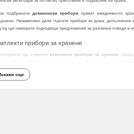
ненски аксесоари за по-лесно приготвяне и поднасяне на храна.
ре подбраните
домакински прибори
правят ежедневното хран
ършено. Независимо дали търсите прибори за дома, допълнение к
tly.bg ще намерите подходящи предложения за различни поводи и н
мплекти прибори за хранене
атегорията ще откриете
комплекти прибори за хранене
, подх
пеза или допълване на наличната посуда. Моделите с декоративни
жка, придават по-елегантен вид на масата и са подходящи както за
Покажи още
плектите с лъжица и вилица са удобни за сервиране и хранене, ка
ходящи за закуска, обяд, вечеря, десерти, предястия и подреждане
ибори за торта и десерти
празнични моменти и красиво поднасяне на десерти можете да 
бен при сервиране на торти, сладкиши, пайове и други десерти по
 събиране с гости.