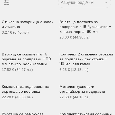
Стъклена захарница с капак
Въртяща поставка за
и лъжичка
подправки с 16 бурканчета –
4 нива. черна. 90 мл
3.27
€
(6.40
лв.
)
23.00
€
(44.98
лв.
)
Въртящ се комплект от 6
Комплект 2 стъклена буркани
буркана за подправки – 110
за подправки със стойка –
мл. стъкло. бели капачки
110 мл. бял капак
17.52
€
(34.27
лв.
)
6.23
€
(12.18
лв.
)
Комплект за подправки на
Метален кухненски
въртяща се поставка
органайзер за подправки
22.28
€
(43.58
лв.
)
22.58
€
(44.16
лв.
)
Въртяща се бамбукова
Комплект стъклени солнички