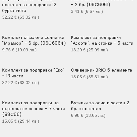
поставка за подправки 12
- 2 бр. (06C6061)
бурканчета
3.41
€
(6.67
лв.
)
32.22
€
(63.02
лв.
)
Комплект стъклени солнички
Комплект за подправки
"Мрамор" - 6 бр. (06C6064)
"Асорти". на стойка - 5 части
9.76
€
(19.09
лв.
)
13.29
€
(25.99
лв.
)
Комплект за подправки "Еко"
Оливерник BRIO 6 елемента
- 13 части
18.05
€
(35.31
лв.
)
32.22
€
(63.02
лв.
)
Комплект за подправки на
Бутилки за олио и зехтин 2
въртяща се основа - 7 части
бр. с поставка
(88C66)
6.98
€
(13.65
лв.
)
15.05
€
(29.44
лв.
)