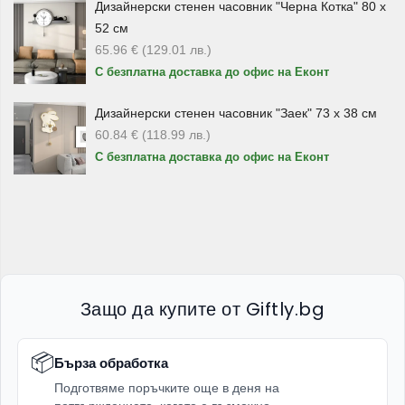
Дизайнерски стенен часовник "Черна Котка" 80 х
подходящи за прясно смилане на пипер, морска сол и
52 см
различни сухи подправки.
65.96
€
(129.01
лв.
)
Мелничките са практичен аксесоар както за кухнята, така
С безплатна доставка до офис на Еконт
и за трапезата. С тях можете да овкусявате ястията
Дизайнерски стенен часовник "Заек" 73 х 38 см
непосредствено преди сервиране и да добавите по-
60.84
€
(118.99
лв.
)
завършен вид към подредбата на масата.
С безплатна доставка до офис на Еконт
Оливерници и аксесоари за
овкусяване
Освен аксесоари за сол, захар и подправки, в
категорията ще откриете и
оливерници
, бутилки за
олио и зехтин, както и комплекти за овкусяване. Те са
Защо да купите от Giftly.bg
удобни при приготвяне на салати, сосове, маринати,
месо, зеленчуци и различни домашни ястия.
📦
Бърза обработка
Тези продукти помагат за по-чисто, прецизно и красиво
Подготвяме поръчките още в деня на
сервиране на олио, оцет, зехтин и други течни