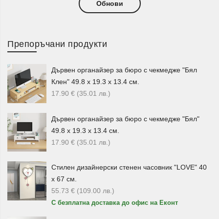
Въртящи поставки и органайзери за
Обнови
подправки
За по-добра организация можете да изберете
въртяща
Препоръчани продукти
поставка за подправки
с няколко нива или комплект с
бурканчета. Тези модели спестяват място, изглеждат
Дървен органайзер за бюро с чекмедже "Бял
подредено и позволяват лесен достъп до всяка
Клен" 49.8 х 19.3 х 13.4 см.
подправка по време на готвене.
17.90
€
(35.01
лв.
)
Въртящите поставки са особено удобни за кухни с
Дървен органайзер за бюро с чекмедже "Бял"
ограничено пространство, защото събират много
49.8 х 19.3 х 13.4 см.
бурканчета на компактна основа. Те могат да стоят на
17.90
€
(35.01
лв.
)
кухненския плот, в шкаф или близо до зоната за готвене.
Мелнички за сол, пипер и подправки
Стилен дизайнерски стенен часовник "LOVE" 40
х 67 см.
В категорията ще намерите още
мелнички за
55.73
€
(109.00
лв.
)
подправки
, включително дървени модели с керамичен
С безплатна доставка до офис на Еконт
механизъм и комплекти мелнички за сол и пипер. Те са