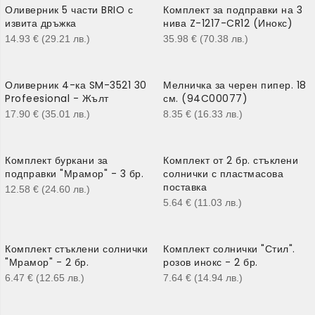
Оливерник 5 части BRIO с
Комплект за подправки на 3
извита дръжка
нива Z-1217-CR12 (Инокс)
14.93
€
(29.21
лв.
)
35.98
€
(70.38
лв.
)
Оливерник 4-ка SM-3521 30
Мелничка за черен пипер. 18
Profeesional - Жълт
см. (94C00077)
17.90
€
(35.01
лв.
)
8.35
€
(16.33
лв.
)
Комплект буркани за
Комплект от 2 бр. стъклени
подправки "Мрамор" - 3 бр.
солнички с пластмасова
поставка
12.58
€
(24.60
лв.
)
5.64
€
(11.03
лв.
)
Комплект стъклени солнички
Комплект солнички "Стил".
"Мрамор" - 2 бр.
розов инокс - 2 бр.
6.47
€
(12.65
лв.
)
7.64
€
(14.94
лв.
)