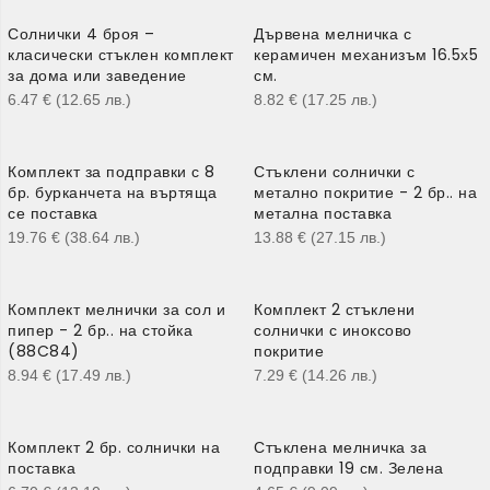
Солнички 4 броя –
Дървена мелничка с
класически стъклен комплект
керамичен механизъм 16.5х5
за дома или заведение
см.
6.47
€
(12.65
лв.
)
8.82
€
(17.25
лв.
)
Комплект за подправки с 8
Стъклени солнички с
бр. бурканчета на въртяща
метално покритие - 2 бр.. на
се поставка
метална поставка
19.76
€
(38.64
лв.
)
13.88
€
(27.15
лв.
)
Комплект мелнички за сол и
Комплект 2 стъклени
пипер - 2 бр.. на стойка
солнички с иноксово
(88C84)
покритие
8.94
€
(17.49
лв.
)
7.29
€
(14.26
лв.
)
Комплект 2 бр. солнички на
Стъклена мелничка за
поставка
подправки 19 см. Зелена