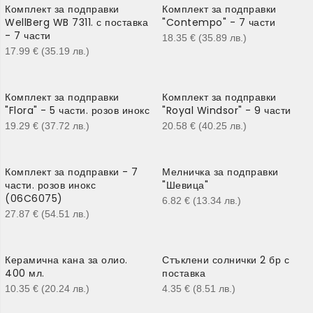
Комплект за подправки
Комплект за подправки
WellBerg WB 7311. с поставка
"Contempo" - 7 части
- 7 части
18.35
€
(35.89
лв.
)
17.99
€
(35.19
лв.
)
Комплект за подправки
Комплект за подправки
"Flora" - 5 части. розов инокс
"Royal Windsor" - 9 части
19.29
€
(37.72
лв.
)
20.58
€
(40.25
лв.
)
Комплект за подправки - 7
Мелничка за подправки
части. розов инокс
"Шевица"
(06C6075)
6.82
€
(13.34
лв.
)
27.87
€
(54.51
лв.
)
Керамична кана за олио.
Стъклени солнички 2 бр с
400 мл.
поставка
10.35
€
(20.24
лв.
)
4.35
€
(8.51
лв.
)