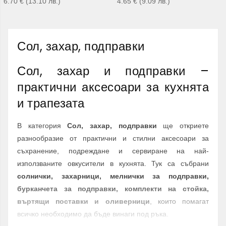
6.70
€
(13.10
лв.
)
4.65
€
(9.09
лв.
)
Сол, захар, подправки
Сол, захар и подправки –
практични аксесоари за кухнята
и трапезата
В категория
Сол, захар, подправки
ще откриете
разнообразие от практични и стилни аксесоари за
съхранение, подреждане и сервиране на най-
използваните овкусители в кухнята. Тук са събрани
солнички, захарници, мелнички за подправки,
бурканчета за подправки, комплекти на стойка,
въртящи поставки и оливерници
, които помагат
всичко необходимо да бъде винаги под ръка.