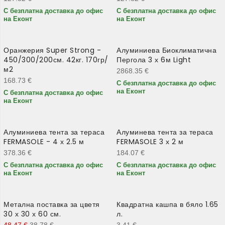
С безплатна доставка до офис
С безплатна доставка до офис
на Еконт
на Еконт
Оранжерия Super Strong -
Алуминиева Биоклиматична
450/300/200см. 42кг. 170гр/
Пергола 3 х 6м Light
м2
2868.35
€
168.73
€
С безплатна доставка до офис
на Еконт
С безплатна доставка до офис
на Еконт
Алуминиева тента за тераса
Алуминева тента за тераса
FERMASOLE - 4 х 2.5 м
FERMASOLE 3 х 2 м
378.36
€
184.07
€
С безплатна доставка до офис
С безплатна доставка до офис
на Еконт
на Еконт
Метална поставка за цветя
Квадратна кашпа в бяло 1.65
-20%
30 х 30 х 60 см.
л.
48.47
€
38.78
€
3.41
€