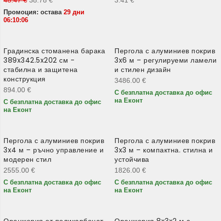
Промоция: остава
29 дни
06:10:05
Градинска стоманена барака
Пергола с алуминиев покрив
389x342.5x202 см -
3x6 м – регулируеми ламели
стабилна и защитена
и стилен дизайн
конструкция
3486.00
€
894.00
€
С безплатна доставка до офис
на Еконт
С безплатна доставка до офис
на Еконт
Пергола с алуминиев покрив
Пергола с алуминиев покрив
3x4 м – ръчно управление и
3x3 м – компактна. стилна и
модерен стил
устойчива
2555.00
€
1826.00
€
С безплатна доставка до офис
С безплатна доставка до офис
на Еконт
на Еконт
Оранжерия от поликарбонат
Оранжерия 8x3x2 м с