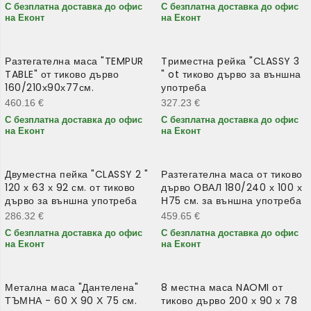
С безплатна доставка до офис
С безплатна доставка до офис
на Еконт
на Еконт
Разтегателна маса "TEMPUR
Tриместна pейка "CLASSY 3
TABLE" от тиково дърво
" ot тиково дърво за външна
160/210х90х77см.
употреба
460.16
€
327.23
€
С безплатна доставка до офис
С безплатна доставка до офис
на Еконт
на Еконт
Двуместна пейка "CLASSY 2 "
Разтегателна маса от тиково
120 х 63 х 92 см. от тиково
дърво ОВАЛ 180/240 х 100 х
дърво за външна употреба
Н75 см. за външна употреба
286.32
€
459.65
€
С безплатна доставка до офис
С безплатна доставка до офис
на Еконт
на Еконт
Метална маса "Дантелена"
8 местна маса NAOMI от
ТЪМНА - 60 Х 90 Х 75 см.
тиково дърво 200 х 90 х 78