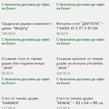
С безплатна доставка до офис
С безплатна доставка до офис
на Еконт
на Еконт
Градински дървен комплект с
Метален стол "ДАНТЕЛА" -
диван "Murphy"
ТЪМЕН 41 Х 37 Х 91 СМ
766.94
€
50.62
€
С безплатна доставка до офис
С безплатна доставка до офис
на Еконт
на Еконт
Сгъваем стол от тиково
Сгъваем шезлонг от тиково
дърво без подлакътници
дърво за външна употреба
"JAVA"
"JAVA "
50.62
€
204.01
€
С безплатна доставка до офис
С безплатна доставка до офис
на Еконт
на Еконт
Стол от тиково дърво
Стол от тиково дърво
"KARIMUN"
"KRAKAL" - 63 х 54 х 96 см
127.82
€
127.82
€