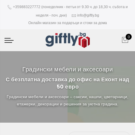
+359883227772 (понеделник - петък от 9.30 ч. до 18,30 ч. събота и
неделя - поч. дни)
info@giftly.bg
Онлайн магазин за подаръци и стоки за дома
0
Градински мебели и аксесоари
С безплатна доставка до офис на Еконт над
50 евро
Градински мебели и аксесоари – саксии, кашпи, цветарници,
етажерки, декорации и решения за уютна градина.