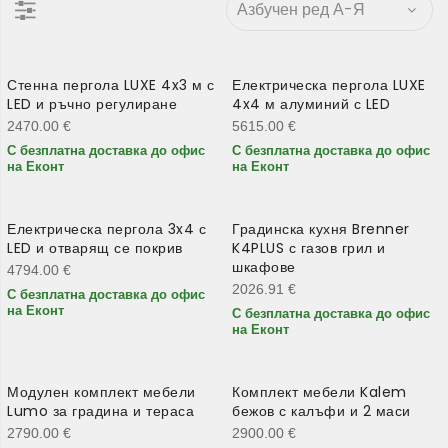
Стенна пергола LUXE 4x3 м с
Електрическа пергола LUXE
LED и ръчно регулиране
4x4 м алуминий с LED
2470.00
€
5615.00
€
С безплатна доставка до офис
С безплатна доставка до офис
на Еконт
на Еконт
Електрическа пергола 3x4 с
Градинска кухня Brenner
LED и отварящ се покрив
K4PLUS с газов грил и
шкафове
4794.00
€
2026.91
€
С безплатна доставка до офис
на Еконт
С безплатна доставка до офис
на Еконт
Модулен комплект мебели
Комплект мебели Kalem
Lumo за градина и тераса
бежов с калъфи и 2 маси
2790.00
€
2900.00
€