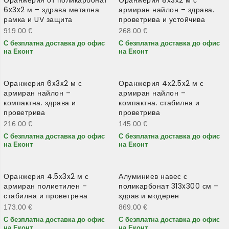
6x3x2 м – здрава метална
армиран найлон – здрава.
рамка и UV защита
проветрива и устойчива
919.00
€
268.00
€
С безплатна доставка до офис
С безплатна доставка до офис
на Еконт
на Еконт
Оранжерия 6x3x2 м с
Оранжерия 4x2.5x2 м с
армиран найлон –
армиран найлон –
компактна. здрава и
компактна. стабилна и
проветрива
проветрива
216.00
€
145.00
€
С безплатна доставка до офис
С безплатна доставка до офис
на Еконт
на Еконт
Оранжерия 4.5x3x2 м с
Алуминиев навес с
армиран полиетилен –
поликарбонат 313x300 см –
стабилна и проветрена
здрав и модерен
173.00
€
869.00
€
С безплатна доставка до офис
С безплатна доставка до офис
на Еконт
на Еконт