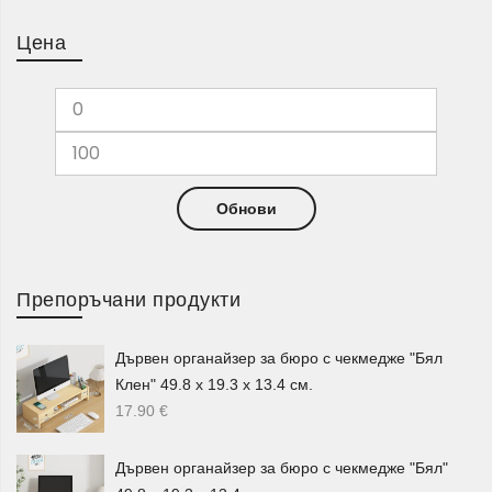
правоъгълни и квадратни кашпи, метални кашпи,
керамични кашпи и декоративни модели с различни
Цена
форми и цветове според конкретните продукти.
За по-интересна подредба можете да изберете
поставки за саксии
, метална поставка „Колело“,
декоративна дървена поставка, пластмасова кашпа с
метална поставка или поставка с форма „Дамска
Обнови
Обувка“. Такива артикули помагат растенията да бъдат
подредени по-видимо и да се превърнат в красив акцент
в градината, на терасата или около входа.
Препоръчани продукти
Цветарници, етажерки и стелажи за
подредба
Дървен органайзер за бюро с чекмедже "Бял
Клен" 49.8 х 19.3 х 13.4 см.
За повече ред и удобство в градината можете да
17.90
€
разгледате
цветарници
, бамбукови етажерки, дървени
етажерки, бамбукови стелажи и декоративни рафтове. В
Дървен органайзер за бюро с чекмедже "Бял"
категорията има модели с няколко нива, включително