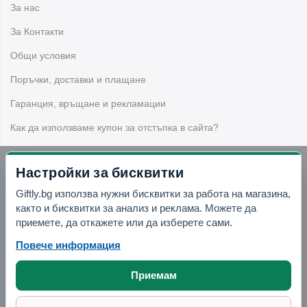
пространство по-подредено, уютно и приятно.
За нас
Независимо дали търсите саксия, кашпа, поставка за
За Контакти
цветя, цветарник, етажерка, декоративна фигура,
градинска мебел или аксесоар за барбекю, тук можете
Общи условия
да откриете практични решения за двора, терасата и
Поръчки, доставки и плащане
балкона.
Гаранция, връщане и рекламации
Често задавани въпроси
Как да използваме купон за отстъпка в сайта?
Какви продукти включва категорията
Настройки за бисквитки
Градина?
Бюлетин
Giftly.bg използва нужни бисквитки за работа на магазина,
Категорията включва саксии, кашпи, поставки за саксии,
както и бисквитки за анализ и реклама. Можете да
цветарници, етажерки, стелажи, декоративни фигури,
Вземи -10% отстъпка в Telegram
приемете, да откажете или да изберете сами.
детска люлка, както и подкатегории за барбекю и
Повече информация
градински мебели и аксесоари.
Отвори Telegram
Приемам
Подходящи ли са продуктите за
тераса и балкон?