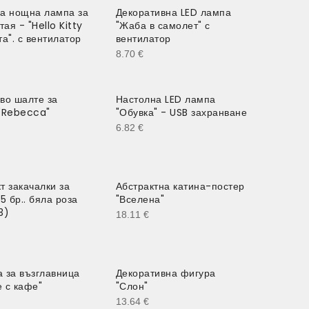
а нощна лампа за
Декоративна LED лампа
тая - "Hello Kitty
"Жаба в самолет" с
та". с вентилатор
вентилатор
8.70
€
во шалте за
Настолна LED лампа
"Rebecca"
"Обувка" - USB захранване
6.82
€
т закачалки за
Абстрактна катина-постер
5 бр.. бяла роза
"Вселена"
3)
18.11
€
 за възглавница
Декоративна фигура
 с кафе"
"Слон"
13.64
€