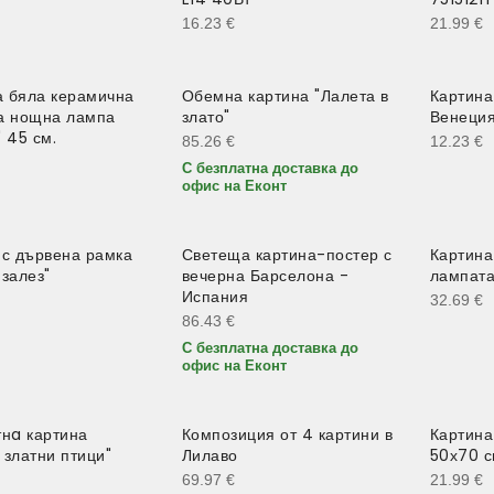
16.23
€
21.99
€
 бяла керамична
Обемна картина "Лалета в
Картина
а нощна лампа
злато"
Венеция
 45 см.
85.26
€
12.23
€
С безплатна доставка до
офис на Еконт
 с дървена рамка
Светеща картина-постер с
Картина
 залез"
вечерна Барселона -
лампата
Испания
32.69
€
86.43
€
С безплатна доставка до
офис на Еконт
тнa картина
Композиция от 4 картини в
Картина
 златни птици"
Лилаво
50х70 
69.97
€
21.99
€