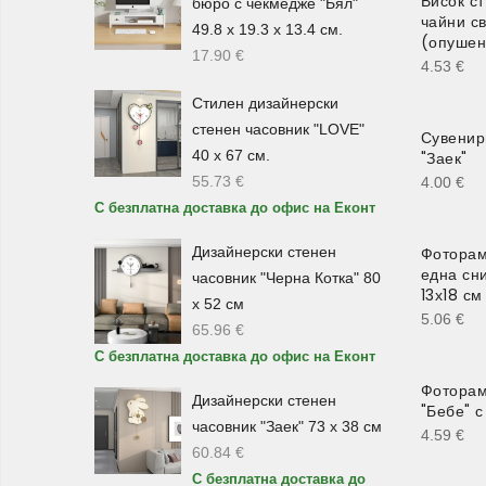
Висок с
бюро с чекмедже "Бял"
чайни с
49.8 х 19.3 х 13.4 см.
(опушен
17.90
€
4.53
€
Стилен дизайнерски
стенен часовник "LOVE"
Сувенир
40 х 67 см.
"Заек"
55.73
€
4.00
€
С безплатна доставка до офис на Еконт
Дизайнерски стенен
Фоторам
една сн
часовник "Черна Котка" 80
13х18 см
х 52 см
5.06
€
65.96
€
С безплатна доставка до офис на Еконт
Фоторам
Дизайнерски стенен
"Бебе" с
часовник "Заек" 73 х 38 см
4.59
€
60.84
€
С безплатна доставка до