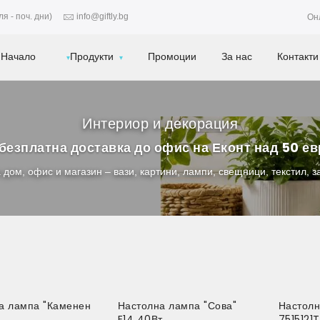
я - поч. дни)
info@giftly.bg
Он
Начало
Продукти
Промоции
За нас
Контакти
Интериор и декорация
безплатна доставка до офис на Еконт над 50 е
 дом, офис и магазин – вази, картини, лампи, свещници, текстил, з
а лампа "Каменен
Настолна лампа "Сова"
Настолн
E14 40Вт
7515121T