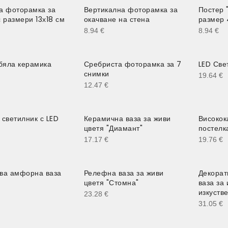
а фоторамка за
Вертикална фоторамка за
Постер 
 размери 13х18 см
окачване на стена
размер 
8.94
€
8.94
€
 бяла керамика
Сребриста фоторамка за 7
LED Све
снимки
19.64
€
12.47
€
 светилник с LED
Керамична ваза за живи
Високок
цветя "Диамант"
постелк
17.17
€
19.76
€
ва амфорна ваза
Релефна ваза за живи
Декорат
цветя "Стомна"
ваза за
изкуств
23.28
€
31.05
€