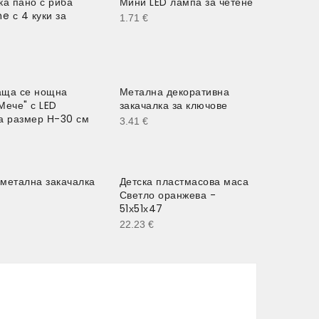
ка пано с риба
Мини LED лампа за четене
 с 4 куки за
1.71
€
аща се нощна
Метална декоративна
Мече" с LED
закачалка за ключове
а размер Н-30 см
3.41
€
метална закачалка
Детска пластмасова маса
"
Светло оранжева -
51х51х47
22.23
€