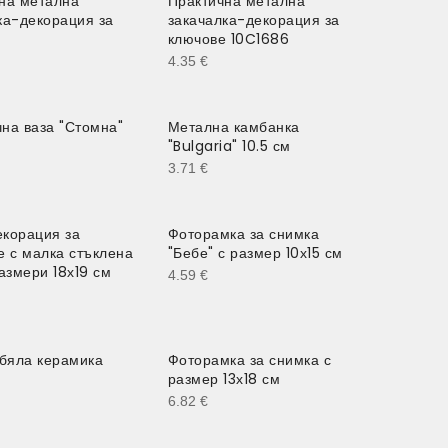
на метална
Практична метална
ка-декорация за
закачалка-декорация за
ключове 10C1686
4.35
€
на ваза "Стомна"
Метална камбанка
"Bulgaria" 10.5 см
3.71
€
корация за
Фоторамка за снимка
е с малка стъклена
"Бебе" с размер 10х15 см
размери 18х19 см
4.59
€
 бяла керамика
Фоторамка за снимка с
размер 13х18 см
6.82
€