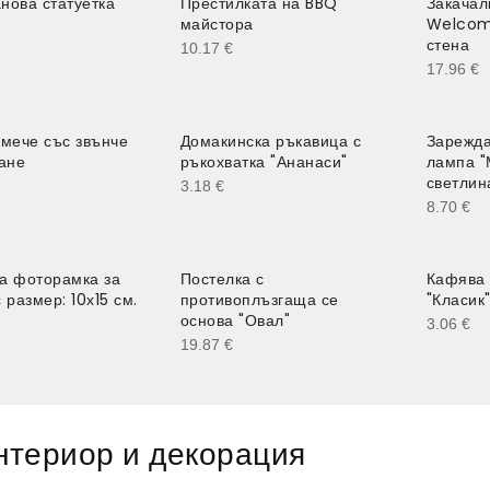
нова статуетка
Престилката на BBQ
Закачал
майстора
Welcome
стена
10.17
€
17.96
€
 мече със звънче
Домакинска ръкавица с
Зарежд
ване
ръкохватка "Ананаси"
лампа "
светлин
3.18
€
8.70
€
а фоторамка за
Постелка с
Кафява 
 размер: 10х15 см.
противоплъзгаща се
"Класик
основа "Овал"
3.06
€
19.87
€
нтериор и декорация