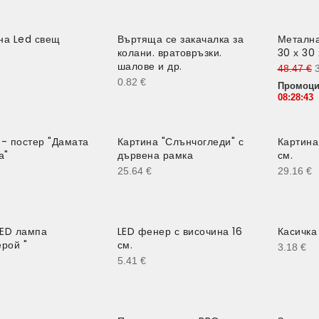
на Led свещ
Въртяща се закачалка за
Метална
-2
колани. вратовръзки.
30 х 30 
шалове и др.
48.47
€
0.82
€
Промоци
08:28:42
 - постер "Дамата
Картина "Слънчогледи" с
Картина
а"
дървена рамка
см.
25.64
€
29.16
€
ED лампа
LED фенер с височина 16
Касичка
ерой "
см.
3.18
€
5.41
€