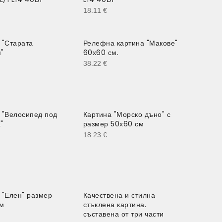
18.11
€
 "Старата
Релефна картина "Макове"
"
60х60 см.
38.22
€
 "Велосипед под
Картина "Морско дъно" с
"
размер 50х60 см
18.23
€
 "Елен" размер
Качествена и стилна
см
стъклена картина.
съставена от три части