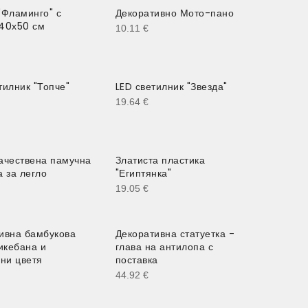
"Фламинго" с
Декоративно Мото-пано
40х50 см
10.11
€
тилник "Топче"
LED светилник "Звезда"
19.64
€
ачествена памучна
Златиста пластика
а за легло
"Египтянка"
19.05
€
ивна бамбукова
Декоративна статуетка -
 икебана и
глава на антилопа с
ени цветя
поставка
44.92
€