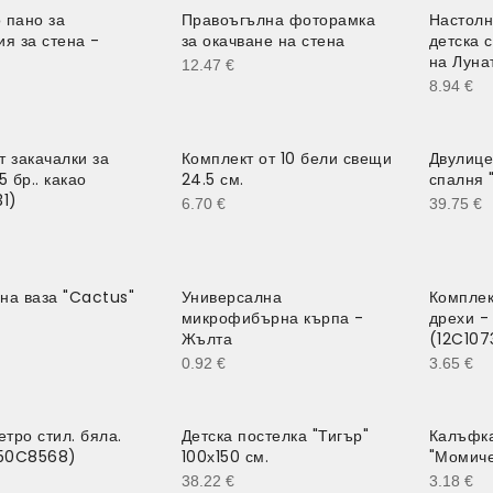
 пано за
Правоъгълна фоторамка
Настолн
я за стена -
за окачване на стена
детска с
на Луна
12.47
€
8.94
€
т закачалки за
Комплект от 10 бели свещи
Двулице
5 бр.. какао
24.5 см.
спалня 
31)
6.70
€
39.75
€
на ваза "Cactus"
Универсална
Комплек
микрофибърна кърпа -
дрехи - 
Жълта
(12C107
0.92
€
3.65
€
етро стил. бяла.
Детска постелка "Тигър"
Калъфка
(50C8568)
100х150 см.
"Момиче
38.22
€
3.18
€