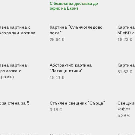
С безплатна доставка до
офис на Еконт
ивна картина с
Картина "Слънчогледово
Картина
флорални мотиви
поле"
50х60 
25.64
€
18.23
€
ивна картина-
Абстрактнa картина
Картина
промазка с
"Летящи птици"
31.52
€
 рамка
18.11
€
за стена за 5
Стъклен свещник "Сърца"
Свещник
кафез
3.18
€
5.29
€