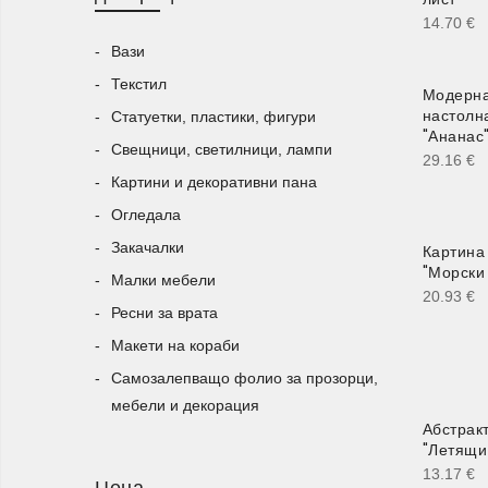
14.70
€
Вази
Текстил
Модерна
настолн
Статуетки, пластики, фигури
"Ананас"
Свещници, светилници, лампи
29.16
€
Картини и декоративни пана
Огледала
Закачалки
Картина
"Морски
Малки мебели
20.93
€
Ресни за врата
Макети на кораби
Самозалепващо фолио за прозорци,
мебели и декорация
Абстрак
"Летящи
13.17
€
Цена