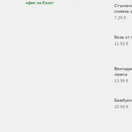
офис на Еконт
Стъклен
снимка с
7.29
€
Ваза от
11.52
€
Винтидж
лампа
13.99
€
Бамбуко
20.93
€