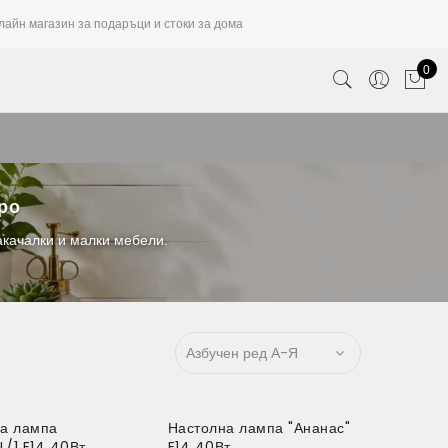
лайн магазин за подаръци и стоки за дома
0
вро
акачалки и малки мебели.
а лампа
Настолна лампа "Ананас"
L/1 E14 40Вт
E14 40Вт