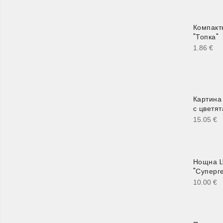
Компакт
"Топка"
1.86
€
Картина
с цветят
15.05
€
Нощна L
"Суперг
10.00
€