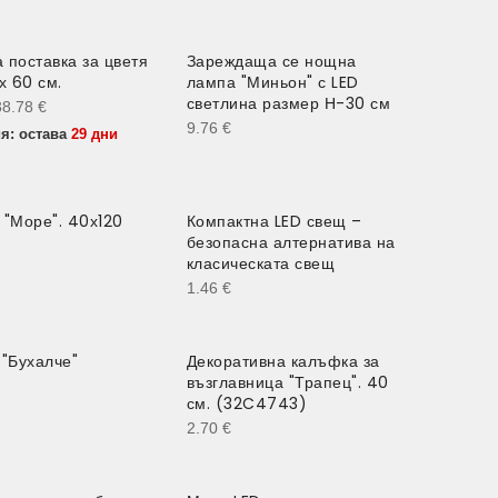
 поставка за цветя
Зареждаща се нощна
0%
х 60 см.
лампа "Миньон" с LED
светлина размер Н-30 см
38.78
€
9.76
€
я: остава
29 дни
 "Море". 40х120
Компактна LED свещ –
безопасна алтернатива на
класическата свещ
1.46
€
 "Бухалче"
Декоративна калъфка за
възглавница "Трапец". 40
см. (32C4743)
2.70
€