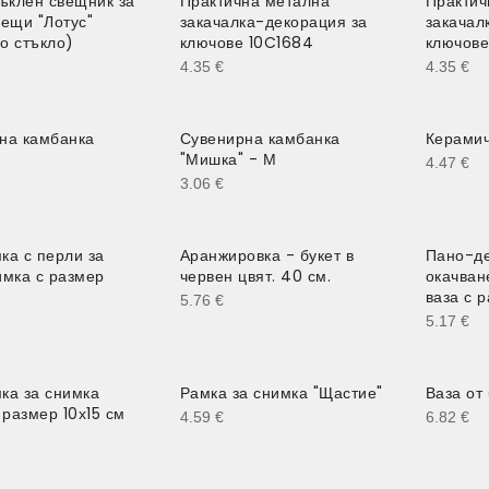
тъклен свещник за
Практична метална
Практич
вещи "Лотус"
закачалка-декорация за
закачал
о стъкло)
ключове 10C1684
ключове
4.35
€
4.35
€
на камбанка
Сувенирна камбанка
Керамич
"Мишка" - М
4.47
€
3.06
€
ка с перли за
Аранжировка - букет в
Пано-де
имка с размер
червен цвят. 40 см.
окачван
ваза с 
5.76
€
5.17
€
ка за снимка
Рамка за снимка "Щастие"
Ваза от
 размер 10х15 см
4.59
€
6.82
€