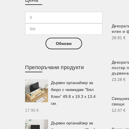
Декорат
елен и 
28.81
€
Обнови
Декорат
Препоръчани продукти
постер 
дървена
23.28
€
Дървен органайзер за
бюро с чекмедже "Бял
Клен" 49.8 х 19.3 х 13.4
Свещник 
см.
свещи
17.90
€
12.47
€
Дървен органайзер за