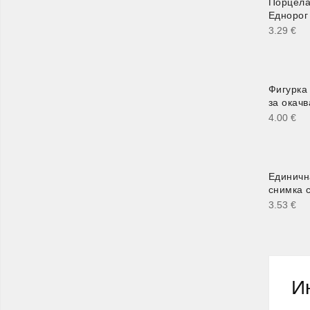
Порцела
Еднорог
3.29
€
Фигурка
за окач
4.00
€
Единичн
снимка с
3.53
€
И