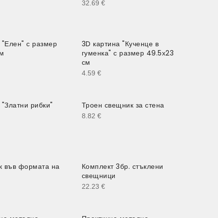
32.69
€
 "Елен" с размер
3D картина "Кученце в
см
гуменка" с размер 49.5х23
см
4.59
€
 "Златни рибки"
Троен свещник за стена
8.82
€
 във формата на
Комплект 3бр. стъклени
свещници
22.23
€