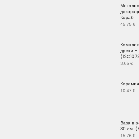
Метално
декораци
Кораб
45.75
€
Комплек
дрехи - 
(12C107
3.65
€
Керамич
10.47
€
Ваза в р
30 см. 
15.76
€