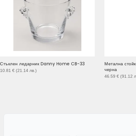
Стъклен ледарник Danny Home CB-33
Метална стойк
черна
10.81
€
(21.14
лв.
)
46.59
€
(91.12
л