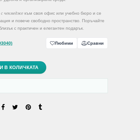
р с чекмедже
към своя офис или учебно бюро и се
зация и повече свободно пространство. Поръчайте
близък с практичен и елегантен подарък.
93040)
Любими
Сравни
И В КОЛИЧКАТА