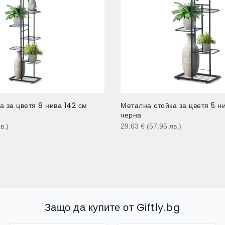
а за цветя 8 нива 142 см
Метална стойка за цветя 5 н
черна
в.
)
29.63
€
(57.95
лв.
)
Защо да купите от Giftly.bg