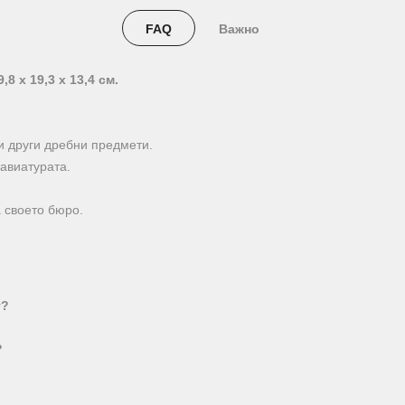
FAQ
Важно
 х 19,3 х 13,4 см.
и други дребни предмети.
авиатурата.
 своето бюро.
т?
?