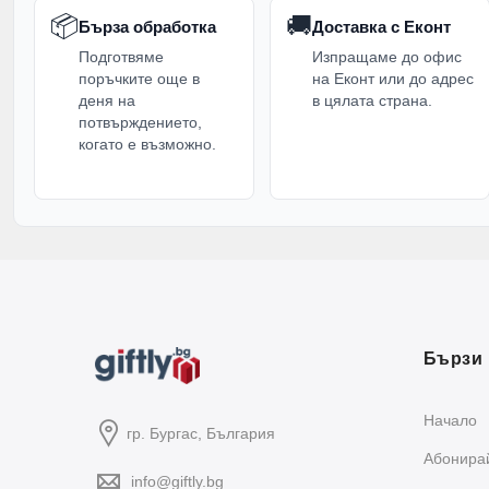
📦
🚚
Бърза обработка
Доставка с Еконт
Подготвяме
Изпращаме до офис
поръчките още в
на Еконт или до адрес
деня на
в цялата страна.
потвърждението,
когато е възможно.
Бързи 
Начало
гр. Бургас, България
Абонирай
info@giftly.bg