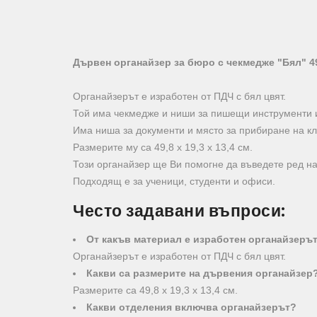
Дървен органайзер за бюро с чекмедже "Бял" 49,8
Органайзерът е изработен от ПДЧ с бял цвят.
Той има чекмедже и ниши за пишещи инструменти 
Има ниша за документи и място за прибиране на кл
Размерите му са 49,8 х 19,3 х 13,4 см.
Този органайзер ще Ви помогне да въведете ред на
Подходящ е за ученици, студенти и офиси.
Често задавани въпроси:
От какъв материал е изработен органайзеръ
Органайзерът е изработен от ПДЧ с бял цвят.
Какви са размерите на дървения органайзер
Размерите са 49,8 х 19,3 х 13,4 см.
Какви отделения включва органайзерът?