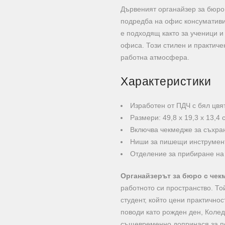
Дървеният органайзер за бюро
подредба на офис консумативи 
е подходящ както за ученици и
офиса. Този стилен и практиче
работна атмосфера.
Характеристики
Изработен от ПДЧ с бял цвя
Размери: 49,8 х 19,3 х 13,4 
Включва чекмедже за съхра
Ниши за пишещи инструмент
Отделение за прибиране на
Органайзерът за бюро с чек
работното си пространство. Той
студент, който цени практично
поводи като рожден ден, Коле
същевременно допринася за по