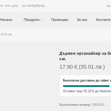
я - поч. дни)
info@giftly.bg
Он
Начало
Продукти
Промоции
За нас
Контакти
 13.4 см.
Дървен органайзер за бю
см.
17.90
€
(35.01
лв.
)
Безплатна доставка до офис н
Остават още 32.10 € до безпла
Каталожен номер:
993040