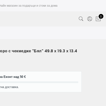
лайн магазин за подаръци и стоки за дома
0
ро с чекмедже "Бял" 49.8 х 19.3 х 13.4
а Еконт над 50 €
тна доставка.