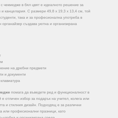
 с чекмедже в бял цвят е идеалното решение за
и канцелария. С размери 49,8 х 19,3 х 13,4 см, той
 студенти, така и за професионална употреба в
н органайзер създава уютна и организирана
т
см
нение на дребни предмети
и и документи
 клавиатура
медже
помага да въведете ред и функционалност в
 е отличен избор за подарък на учител, колега или
стта и стилния дизайн. Подходящ е за различни
да или професионални празници, като
-удобна и организирана среда.