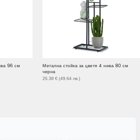
ива 96 см
Метална стойка за цветя 4 нива 80 см
черна
25.38
€
(49.64
лв.
)