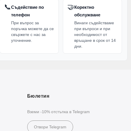
📞
🤝
Съдействие по
Коректно
телефон
обслужване
При въпрос за
Винаги съдействаме
поръчка можете да се
при въпроси и при
свържете с нас за
необходимост от
уточнение.
връщане в срок от 14
дни.
Бюлетин
Вземи -10% отстъпка в Telegram
Отвори Telegram