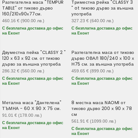
Разтегателна маса "TEMPUR
Tриместна pейка "CLASSY 3
TABLE" от тиково дърво
" ot тиково дърво за външна
160/210х90х77см.
употреба
460.16
€
(900.00
лв.
)
327.23
€
(640.00
лв.
)
С безплатна доставка до офис
С безплатна доставка до офис
на Еконт
на Еконт
Двуместна пейка "CLASSY 2 "
Разтегателна маса от тиково
120 х 63 х 92 см. от тиково
дърво ОВАЛ 180/240 х 100 х
дърво за външна употреба
Н75 см. за външна употреба
286.32
€
(560.00
лв.
)
459.65
€
(899.00
лв.
)
С безплатна доставка до офис
С безплатна доставка до офис
на Еконт
на Еконт
Метална маса "Дантелена"
8 местна маса NAOMI от
ТЪМНА - 60 Х 90 Х 75 см.
тиково дърво 200 х 90 х 78
см
91.01
€
(178.00
лв.
)
561.91
€
(1099.00
лв.
)
С безплатна доставка до офис
на Еконт
С безплатна доставка до офис
на Еконт