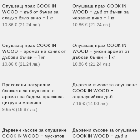
Опушващ прах COOK IN
Опушващ прах COOK IN
WOOD – дъб от бъчви за
WOOD – дъб от бъчви за
сладко бяло вино – 1 кг
червено вино – 1 кг
10.86
€
(21.24
лв.
)
10.86
€
(21.24
лв.
)
Опушващ прах COOK IN
Опушващ прах COOK IN
WOOD – аромат на коняк от
WOOD – уиски аромат от
дъбови бъчви – 1 кг
дъбови бъчви – 1 кг
10.86
€
(21.24
лв.
)
10.86
€
(21.24
лв.
)
Пресовани натурални
Дървени късове за опушване
блокчета за опушване с
COOK IN WOOD –
аромат на бадем. праскова.
андалусийски дъб
цитрус и маслина
7.16
€
(14.00
лв.
)
9.65
€
(18.87
лв.
)
Дървени късове за опушване
Дървени късове за опушване
COOK IN WOOD – мускатов
COOK IN WOOD – дъб и