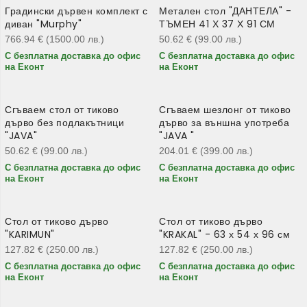
Градински дървен комплект с
Метален стол "ДАНТЕЛА" -
диван "Murphy"
ТЪМЕН 41 Х 37 Х 91 СМ
766.94
€
(1500.00
лв.
)
50.62
€
(99.00
лв.
)
С безплатна доставка до офис
С безплатна доставка до офис
на Еконт
на Еконт
Сгъваем стол от тиково
Сгъваем шезлонг от тиково
дърво без подлакътници
дърво за външна употреба
"JAVA"
"JAVA "
50.62
€
(99.00
лв.
)
204.01
€
(399.00
лв.
)
С безплатна доставка до офис
С безплатна доставка до офис
на Еконт
на Еконт
Стол от тиково дърво
Стол от тиково дърво
"KARIMUN"
"KRAKAL" - 63 х 54 х 96 см
127.82
€
(250.00
лв.
)
127.82
€
(250.00
лв.
)
С безплатна доставка до офис
С безплатна доставка до офис
на Еконт
на Еконт