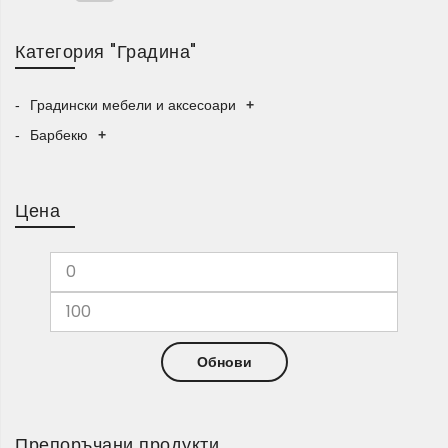
наличните предложения.
Категория "Градина"
Градински мебели и аксесоари за
повече комфорт
Градински мебели и аксесоари
+
Градинските мебели и аксесоари
помагат да
Барбекю
+
оформите приятно място за отдих, хранене или
събиране на открито. Категорията обхваща решения
като столове, маси, чадъри, възглавници, покривала и
Цена
декорации, подходящи за градина, двор, тераса или
балкон.
С подходящите продукти можете да създадете удобен
кът за сутрешно кафе, вечеря навън, почивка през
уикенда или спокойни моменти сред растения и
Обнови
зеленина.
Саксии, кашпи, цветарници и поставки
за растения
Препоръчани продукти