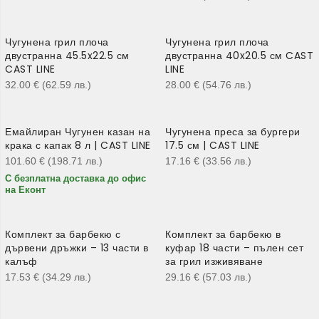
Чугунена грил плоча
Чугунена грил плоча
двустранна 45.5x22.5 см
двустранна 40x20.5 см CAST
CAST LINE
LINE
32.00
€
(62.59
лв.
)
28.00
€
(54.76
лв.
)
Емайлиран Чугунен казан на
Чугунена преса за бургери
крака с капак 8 л | CAST LINE
17.5 см | CAST LINE
101.60
€
(198.71
лв.
)
17.16
€
(33.56
лв.
)
С безплатна доставка до офис
на Еконт
Комплект за барбекю с
Комплект за барбекю в
дървени дръжки – 13 части в
куфар 18 части – пълен сет
калъф
за грил изживяване
17.53
€
(34.29
лв.
)
29.16
€
(57.03
лв.
)