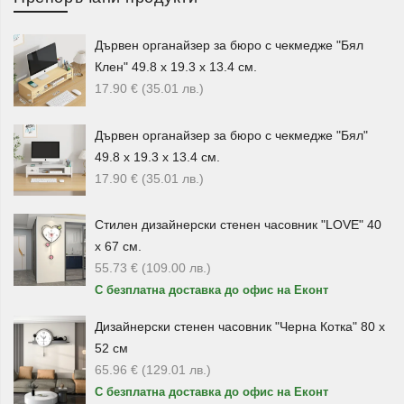
За любителите на растенията категорията предлага
Дървен органайзер за бюро с чекмедже "Бял
саксии, кашпи, стойки и цветарници
. Сред видимите
Клен" 49.8 х 19.3 х 13.4 см.
продукти присъстват пластмасови саксии с подложка,
17.90
€
(35.01
лв.
)
саксии с дренаж, саксии с двойно дъно, метални кашпи,
керамични кашпи, поставки за саксии и метални
Дървен органайзер за бюро с чекмедже "Бял"
цветарници.
49.8 х 19.3 х 13.4 см.
17.90
€
(35.01
лв.
)
Тези продукти са подходящи за подреждане на цветя,
декоративни растения и зелени акценти както на
открито, така и в закрити пространства. Поставките,
Стилен дизайнерски стенен часовник "LOVE" 40
етажерките и стелажите помагат растенията да бъдат
х 67 см.
55.73
€
(109.00
лв.
)
подредени по-красиво и видимо.
С безплатна доставка до офис на Еконт
Етажерки, стелажи и решения за
Дизайнерски стенен часовник "Черна Котка" 80 х
подредба
52 см
65.96
€
(129.01
лв.
)
В категорията има
дървени етажерки
, бамбукови
С безплатна доставка до офис на Еконт
стелажи, бамбукови етажерки с няколко нива, ъглови