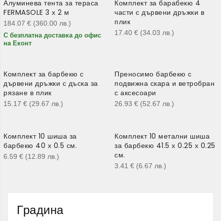
Алуминева тента за тераса
Комплект за барабекю 4
FERMASOLE 3 х 2 м
части с дървени дръжки в
плик
184.07
€
(360.00
лв.
)
17.40
€
(34.03
лв.
)
С безплатна доставка до офис
на Еконт
Комплект за барбекю с
Преносимо барбекю с
дървени дръжки с дъска за
подвижна скара и ветробран
рязане в плик
с аксесоари
15.17
€
(29.67
лв.
)
26.93
€
(52.67
лв.
)
Комплект 10 шиша за
Комплект 10 метални шиша
барбекю 40 х 0.5 см.
за барбекю 41.5 х 0.25 х 0.25
см.
6.59
€
(12.89
лв.
)
3.41
€
(6.67
лв.
)
Градина