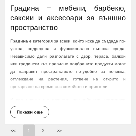
Градина – мебели, барбекю,
саксии и аксесоари за външно
пространство
Градина
е категория за всеки, който иска да създаде по-
уютна, подредена и функционална външна среда.
Независимо дали разполагате с двор, тераса, балкон
или градински кът, правилно подбраните продукти могат
да направят пространството по-удобно за почивка,
отглеждане на растения, готвене на открито и
прекарване на време със семейство и приятели.
В категорията ще откриете разнообразни
градински
мебели и аксесоари
, барбекю продукти, саксии, кашпи,
Покажи още
поставки за саксии, цветарници, етажерки, стелажи,
декоративни фигури, продукти за готвене на открито,
сглобяеми оранжерии, перголи, навеси и бараки според
<<
1
2
>>