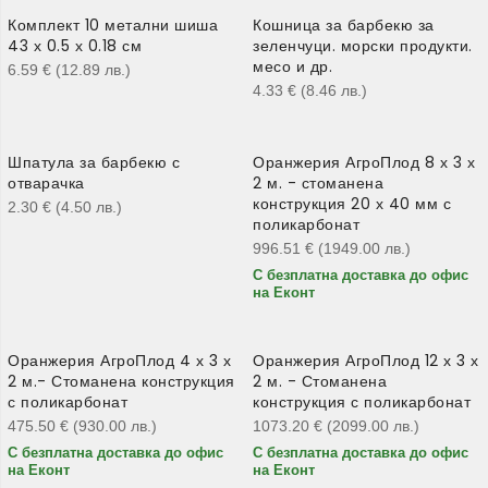
Комплект 10 метални шиша
Кошница за барбекю за
43 х 0.5 х 0.18 см
зеленчуци. морски продукти.
месо и др.
6.59
€
(12.89
лв.
)
4.33
€
(8.46
лв.
)
Шпатула за барбекю с
Оранжерия АгроПлод 8 х 3 х
отварачка
2 м. - стоманена
конструкция 20 х 40 мм с
2.30
€
(4.50
лв.
)
поликарбонат
996.51
€
(1949.00
лв.
)
С безплатна доставка до офис
на Еконт
Оранжерия АгроПлод 4 х 3 х
Оранжерия АгроПлод 12 х 3 х
2 м.- Стоманена конструкция
2 м. - Стоманена
с поликарбонат
конструкция с поликарбонат
475.50
€
(930.00
лв.
)
1073.20
€
(2099.00
лв.
)
С безплатна доставка до офис
С безплатна доставка до офис
на Еконт
на Еконт