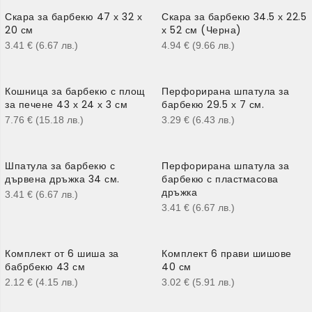
Скара за барбекю 47 х 32 х
Скара за барбекю 34.5 х 22.5
20 см
х 52 см (Черна)
3.41
€
(6.67
лв.
)
4.94
€
(9.66
лв.
)
Кошница за барбекю с площ
Перфорирана шпатула за
за печене 43 х 24 х 3 см
барбекю 29.5 х 7 см.
7.76
€
(15.18
лв.
)
3.29
€
(6.43
лв.
)
Шпатула за барбекю с
Перфорирана шпатула за
дървена дръжка 34 см.
барбекю с пластмасова
дръжка
3.41
€
(6.67
лв.
)
3.41
€
(6.67
лв.
)
Комплект от 6 шиша за
Комплект 6 прави шишове
бабрбекю 43 см
40 см
2.12
€
(4.15
лв.
)
3.02
€
(5.91
лв.
)