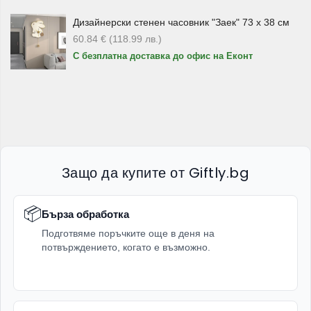
етажерки и декоративни рафтове. Те са практични за
Дизайнерски стенен часовник "Заек" 73 х 38 см
подреждане на саксии, кашпи, градински аксесоари,
60.84
€
(118.99
лв.
)
декорации или други вещи.
С безплатна доставка до офис на Еконт
Такива продукти могат да се използват в градината, на
терасата, в зимна градина, на балкон или в дома, когато
искате повече ред и по-добро използване на
пространството.
Барбекю продукти и аксесоари за
Защо да купите от Giftly.bg
готвене на открито
Барбекю аксесоарите
са подходящи за всички, които
📦
Бърза обработка
обичат готвенето навън. В категорията присъстват
Подготвяме поръчките още в деня на
комплекти за барбекю, преносими барбекюта, скари,
потвърждението, когато е възможно.
кръгли скари, скара-кошници, метални шишове,
шпатули, вилици, четки за почистване, грил тигани,
чугунени грил плочи и чугунени съдове.