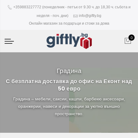
+359883227772 (понеделник - петък от 9.30 ч. до 18,30 ч. събота и
неделя - поч. дни)
info@giftly.bg
Онлайн магазин за подаръци и стоки за дома
0
Градина
С безплатна доставка до офис на Еконт над
50 евро
Градина – мебели, саксии, кашпи, барбекю аксесоари,
оранжерии, навеси и декорации за уютно външно
пространство.