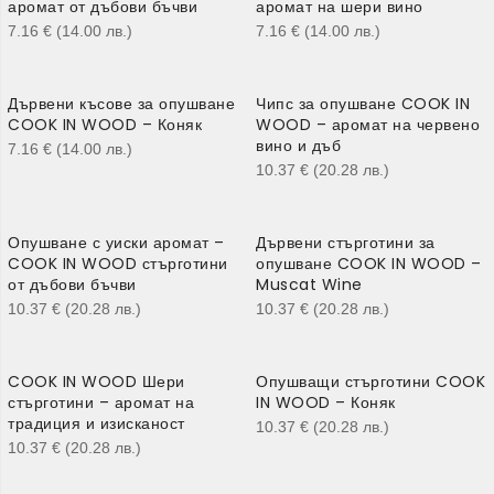
аромат от дъбови бъчви
аромат на шери вино
7.16
€
(14.00
лв.
)
7.16
€
(14.00
лв.
)
Дървени късове за опушване
Чипс за опушване COOK IN
COOK IN WOOD – Коняк
WOOD – аромат на червено
вино и дъб
7.16
€
(14.00
лв.
)
10.37
€
(20.28
лв.
)
Опушване с уиски аромат –
Дървени стърготини за
COOK IN WOOD стърготини
опушване COOK IN WOOD –
от дъбови бъчви
Muscat Wine
10.37
€
(20.28
лв.
)
10.37
€
(20.28
лв.
)
COOK IN WOOD Шери
Опушващи стърготини COOK
стърготини – аромат на
IN WOOD – Коняк
традиция и изисканост
10.37
€
(20.28
лв.
)
10.37
€
(20.28
лв.
)