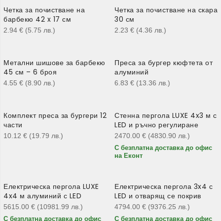
Четка за почистване на
Четка за почистване на скара
барбекю 42 x 17 см
30 см
2.94
€
(5.75
лв.
)
2.23
€
(4.36
лв.
)
Метални шишове за барбекю
Преса за бургер кюфтета от
45 см – 6 броя
алуминий
4.55
€
(8.90
лв.
)
6.83
€
(13.36
лв.
)
Комплект преса за бургери 12
Стенна пергола LUXE 4x3 м с
части
LED и ръчно регулиране
10.12
€
(19.79
лв.
)
2470.00
€
(4830.90
лв.
)
С безплатна доставка до офис
на Еконт
Електрическа пергола LUXE
Електрическа пергола 3x4 с
4x4 м алуминий с LED
LED и отварящ се покрив
5615.00
€
(10981.99
лв.
)
4794.00
€
(9376.25
лв.
)
С безплатна доставка до офис
С безплатна доставка до офис