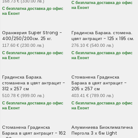
168.73
€
(330.00
лв.
)
С безплатна доставка до офис
на Еконт
С безплатна доставка до офис
на Еконт
Оранжерия Super Strong -
Градинска Барака. стомена.
400/250/200см. 25 кг.
цвят антрацит - 125 х 195 см.
117.60
€
(230.00
лв.
)
276.10
€
(540.00
лв.
)
С безплатна доставка до офис
С безплатна доставка до офис
на Еконт
на Еконт
Градинска Барака.
Стоманена Градинска
стоманена в цвят антрацит -
Барака в цвят антрацит -
312 х 257 см
205 х 257 см
510.78
€
(999.00
лв.
)
403.41
€
(789.00
лв.
)
С безплатна доставка до офис
С безплатна доставка до офис
на Еконт
на Еконт
Стоманена Градинска
Алуминиева Биоклиматична
Барака в цвят антрацит - 162
Пергола 3 х 6м Light