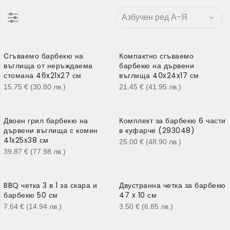
Сгъваемо барбекю на
Компактно сгъваемо
въглища от неръждаема
барбекю на дървени
стомана 46x21x27 см
въглища 40x24x17 см
15.75
€
(30.80
лв.
)
21.45
€
(41.95
лв.
)
Двоен грил барбекю на
Комплект за барбекю 6 части
дървени въглища с комин
в куфарче (293048)
41x25x38 см
25.00
€
(48.90
лв.
)
39.87
€
(77.98
лв.
)
BBQ четка 3 в 1 за скара и
Двустранна четка за барбекю
барбекю 50 см
47 x 10 см
7.64
€
(14.94
лв.
)
3.50
€
(6.85
лв.
)