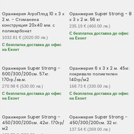
Оранжерия АгроПлод 10 х 3 х
Оранжерия Super Strong - 8
2 м. - Стоманена
х 3 х 2 м. 56 кг
конструкция 20х40 мм. с
235.19
€
(460.00
лв.
)
поликарбонат
С безплатна доставка до офис
1032.81
€
(2020.00
лв.
)
на Еконт
С безплатна доставка до офис
на Еконт
Оранжерия Super Strong -
Оранжерия 6 x 3 x 2 м. 45кг.
600/300/200см. 57кг.
покривало полиетилен
170гр./кв.м.
140гр/м2
270.98
€
(530.00
лв.
)
168.73
€
(330.00
лв.
)
С безплатна доставка до офис
С безплатна доставка до офис
на Еконт
на Еконт
Оранжерия Super Strong -
Оранжерия Super Strong -
450/300/200см. 42кг. 170гр/
450/300/200см. 32 кг.
м2
137.54
€
(269.00
лв.
)