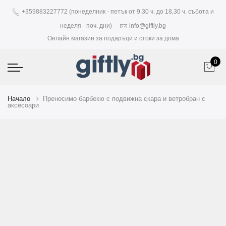
+359883227772 (понеделник - петък от 9.30 ч. до 18,30 ч. събота и
неделя - поч. дни)
info@giftly.bg
Онлайн магазин за подаръци и стоки за дома
0
Начало
Преносимо барбекю с подвижна скара и ветробран с
аксесоари