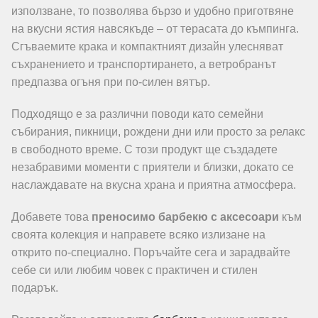
използване, то позволява бързо и удобно приготвяне
на вкусни ястия навсякъде – от терасата до къмпинга.
Сгъваемите крака и компактният дизайн улесняват
съхранението и транспортирането, а ветробранът
предпазва огъня при по-силен вятър.
Подходящо е за различни поводи като семейни
събирания, пикници, рождени дни или просто за релакс
в свободното време. С този продукт ще създадете
незабравими моменти с приятели и близки, докато се
наслаждавате на вкусна храна и приятна атмосфера.
Добавете това
преносимо барбекю с аксесоари
към
своята колекция и направете всяко излизане на
открито по-специално. Поръчайте сега и зарадвайте
себе си или любим човек с практичен и стилен
подарък.