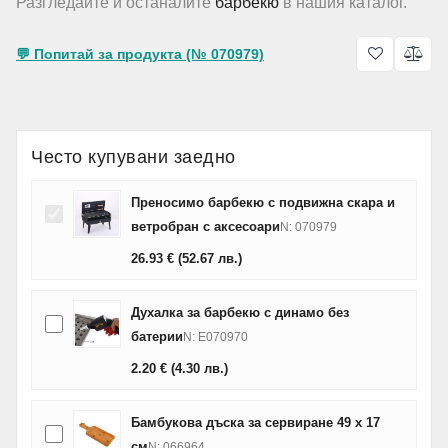
Разгледайте и останалите
барбекю
в нашия каталог.
💬 Попитай за продукта (№ 070979)
Често купувани заедно
Преносимо барбекю с подвижна скара и
ветробран с аксесоари
N: 070979
26.93
€
(52.67
лв.
)
Духалка за барбекю с динамо без
батерии
N: E070970
2.20
€
(4.30
лв.
)
Бамбукова дъска за сервиране 49 х 17
см
N: 066964