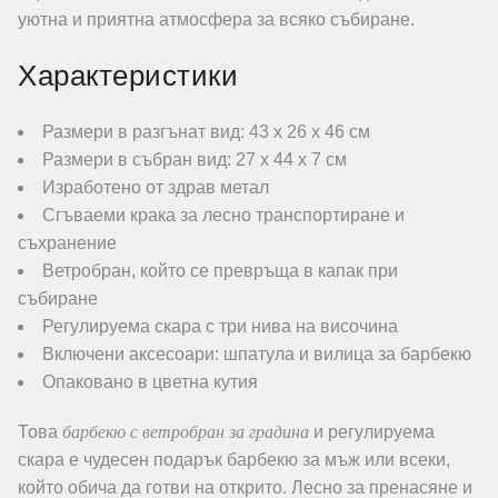
уютна и приятна атмосфера за всяко събиране.
Характеристики
Размери в разгънат вид: 43 х 26 х 46 см
Размери в събран вид: 27 х 44 х 7 см
Изработено от здрав метал
Сгъваеми крака за лесно транспортиране и
съхранение
Ветробран, който се превръща в капак при
събиране
Регулируема скара с три нива на височина
Включени аксесоари: шпатула и вилица за барбекю
Опаковано в цветна кутия
барбекю с ветробран за градина
Това
и регулируема
скара е чудесен подарък барбекю за мъж или всеки,
който обича да готви на открито. Лесно за пренасяне и