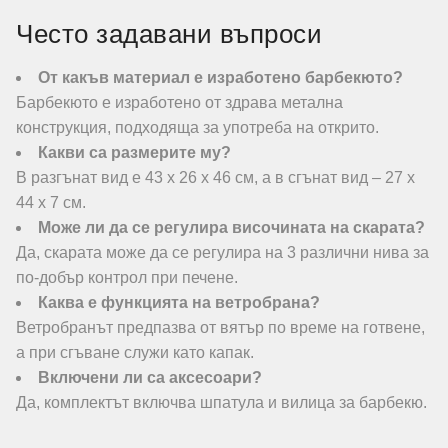
Често задавани въпроси
От какъв материал е изработено барбекюто?
Барбекюто е изработено от здрава метална
конструкция, подходяща за употреба на открито.
Какви са размерите му?
В разгънат вид е 43 х 26 х 46 см, а в сгънат вид – 27 х
44 х 7 см.
Може ли да се регулира височината на скарата?
Да, скарата може да се регулира на 3 различни нива за
по-добър контрол при печене.
Каква е функцията на ветробрана?
Ветробранът предпазва от вятър по време на готвене,
а при сгъване служи като капак.
Включени ли са аксесоари?
Да, комплектът включва шпатула и вилица за барбекю.