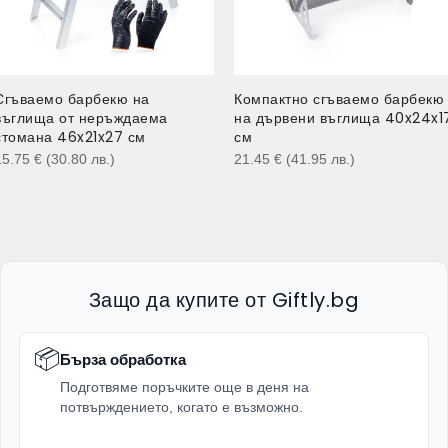
Сгъваемо барбекю на
Компактно сгъваемо барбекю
въглища от неръждаема
на дървени въглища 40x24x1
стомана 46x21x27 см
см
15.75
€
(30.80
лв.
)
21.45
€
(41.95
лв.
)
Защо да купите от Giftly.bg
📦
Бърза обработка
Подготвяме поръчките още в деня на
потвърждението, когато е възможно.