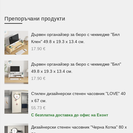
„Зелени листа“
,
„Бяло и кафяво“
и други дизайни,
които лесно се съчетават с различни интериори и
Препоръчани продукти
екстериори.
Ресни за защита от насекоми и
Дървен органайзер за бюро с чекмедже "Бял
проветрение
Клен" 49.8 х 19.3 х 13.4 см.
17.90
€
Едно от основните предимства на
ресните за врата
е,
че позволяват на въздуха да преминава свободно, като
Дървен органайзер за бюро с чекмедже "Бял"
същевременно създават преграда срещу насекоми.
49.8 х 19.3 х 13.4 см.
Това ги прави особено подходящи за летните месеци,
17.90
€
когато вратите към терасата, двора или балкона често
остават отворени.
Стилен дизайнерски стенен часовник "LOVE" 40
х 67 см.
Те са удобни за помещения, в които искате повече
55.73
€
свежест и проветрение, без да се лишавате от известна
С безплатна доставка до офис на Еконт
степен на уединение и защита. Подходящи са за
апартаменти, къщи, вили, кухни, летни помещения и
Дизайнерски стенен часовник "Черна Котка" 80 х
градински зони.