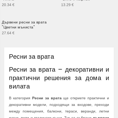
20.34
€
13.29
€
Дървени ресни за врата
"Цветни мъниста"
27.64
€
Ресни за врата
Ресни за врата – декоративни и
практични решения за дома и
вилата
В категория
Ресни за врата
ще откриете практични и
декоративни модели, подходящи за входове, преходи
между помещения, балкони, тераси, веранди, летни
кухни, вили и градински къщи. Тук са събрани
дървени