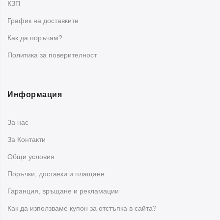
КЗП
Да,
декоративните ресни за врата
са чудесен начин
График на доставките
да освежите вход, преход между стаи, балконска врата
Как да поръчам?
или веранда, като добавите цвят, движение и по-
интересен визуален акцент.
Политика за поверителност
Информация
За нас
За Контакти
Общи условия
Поръчки, доставки и плащане
Гаранция, връщане и рекламации
Как да използваме купон за отстъпка в сайта?