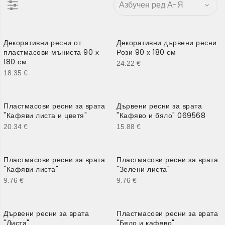
Декоративни ресни от
Декоративни дървени ресни
пластмасови мъниста 90 х
Рози 90 х 180 см
180 см
24.22
€
18.35
€
Пластмасови ресни за врата
Дървени ресни за врата
"Кафяви листа и цветя"
"Кафяво и бяло" 069568
20.34
€
15.88
€
Пластмасови ресни за врата
Пластмасови ресни за врата
"Кафяви листа"
"Зелени листа"
9.76
€
9.76
€
Дървени ресни за врата
Пластмасови ресни за врата
"Листа"
"Бяло и кафяво"