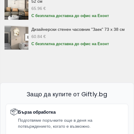
52 см
65.96
€
Декоративен акцент за интериора
С безплатна доставка до офис на Еконт
Освен практични,
декоративните ресни за врата
могат
Дизайнерски стенен часовник "Заек" 73 х 38 см
да променят усещането в помещението. Те добавят
60.84
€
движение, цвят и интересен визуален акцент, без да
С безплатна доставка до офис на Еконт
заемат място и без да изискват големи промени в
интериора.
Моделите с мъниста, листа, цветя, кафяво-бели
комбинации или по-изчистени декоративни елементи са
подходящи за входове между стаи, кухненски отвори,
балконски врати, веранди и зони, в които искате лека и
Защо да купите от Giftly.bg
ефектна преграда.
📦
Защо да изберете ресни за врата от
Бърза обработка
Giftly.bg?
Подготвяме поръчките още в деня на
потвърждението, когато е възможно.
Разнообразие от модели
– дървени, пластмасови