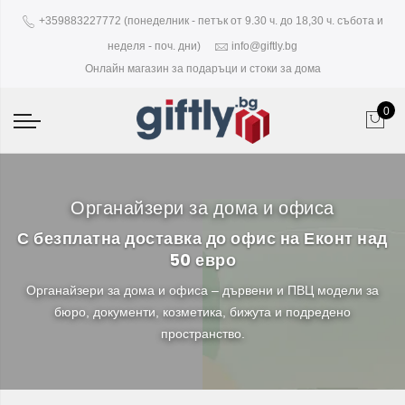
+359883227772 (понеделник - петък от 9.30 ч. до 18,30 ч. събота и
неделя - поч. дни)
info@giftly.bg
Онлайн магазин за подаръци и стоки за дома
0
Органайзери за дома и офиса
С безплатна доставка до офис на Еконт над
50 евро
Органайзери за дома и офиса – дървени и ПВЦ модели за
бюро, документи, козметика, бижута и подредено
пространство.