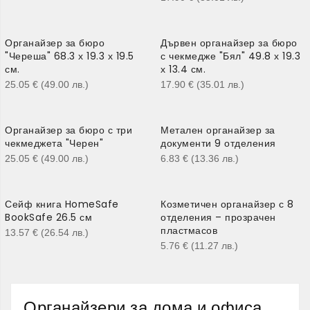
Органайзер за бюро
Дървен органайзер за бюро
"Череша" 68.3 х 19.3 х 19.5
с чекмедже "Бял" 49.8 х 19.3
см.
х 13.4 см.
25.05
€
(49.00
лв.
)
17.90
€
(35.01
лв.
)
Органайзер за бюро с три
Метален органайзер за
чекмеджета "Черен"
документи 9 отделения
25.05
€
(49.00
лв.
)
6.83
€
(13.36
лв.
)
Сейф книга HomeSafe
Козметичен органайзер с 8
BookSafe 26.5 см
отделения – прозрачен
пластмасов
13.57
€
(26.54
лв.
)
5.76
€
(11.27
лв.
)
Органайзери за дома и офиса