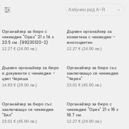
Органайзер за бюро с
Дървен органайзер за
чекемдже "Орех" 21 х 14 х
козметика с чекмедже -
20.5 см. (99230120-2)
многоцветен
12.27
€
(24.00
лв.
)
12.27
€
(24.00
лв.
)
Дървен органайзер за бюро
Органайзер за бюро със
и документи с чекмедже -
заключващо се чекмедже
цвят Череша
"Черен"
14.83
€
(29.00
лв.
)
23.01
€
(45.00
лв.
)
Органайзер за бюро със
Органайзер за бюро с
заключващо се чекмедже
чекемдже "Орех" 21 х 16 х
"Бял"
18.7 см.
23.01
€
(45.00
лв.
)
12.27
€
(24.00
лв.
)