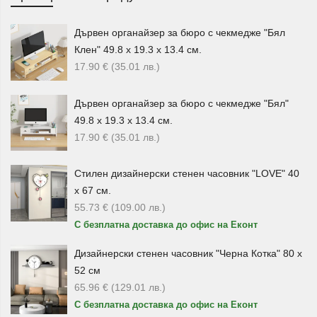
работно бюро, ученически кът, офис, кабинет, рецепция
или домашно пространство за учене и работа.
Дървен органайзер за бюро с чекмедже "Бял
Клен" 49.8 х 19.3 х 13.4 см.
Органайзери с чекмеджета и
17.90
€
(35.01
лв.
)
заключващи се модели
Дървен органайзер за бюро с чекмедже "Бял"
Ако искате дребните вещи да бъдат прибрани и
49.8 х 19.3 х 13.4 см.
защитени от разпиляване, изберете
органайзер с
17.90
€
(35.01
лв.
)
чекмедже
. Тези модели са удобни за съхранение на
канцеларски материали, документи, бележки, аксесоари,
Стилен дизайнерски стенен часовник "LOVE" 40
зарядни, USB памети, ключове и други предмети, които
х 67 см.
е добре да бъдат винаги под ръка.
55.73
€
(109.00
лв.
)
В категорията ще откриете и
органайзери със
С безплатна доставка до офис на Еконт
заключващо се чекмедже
, подходящи за по-сигурно
Дизайнерски стенен часовник "Черна Котка" 80 х
съхранение на лични вещи, малки документи или важни
52 см
аксесоари. Те са практично решение както за офиса,
65.96
€
(129.01
лв.
)
така и за дома.
С безплатна доставка до офис на Еконт