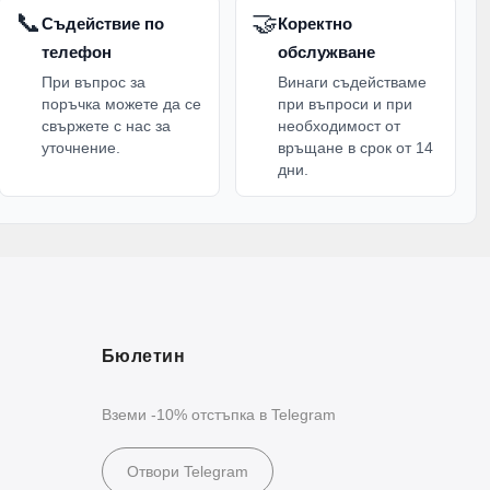
📞
🤝
Съдействие по
Коректно
телефон
обслужване
При въпрос за
Винаги съдействаме
поръчка можете да се
при въпроси и при
свържете с нас за
необходимост от
уточнение.
връщане в срок от 14
дни.
Бюлетин
Вземи -10% отстъпка в Telegram
Отвори Telegram