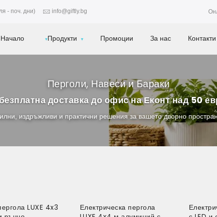
я - поч. дни)
info@giftly.bg
Он
Начало
Продукти
Промоции
За нас
Контакти
Перголи, Навеси и Бараки
безплатна доставка до офис на Еконт над 50 е
тилни, издръжливи и практични решения за вашето дворно простран
пергола LUXE 4x3
Електрическа пергола
Електри
и ръчно
LUXE 4x4 м алуминий с
с LED и