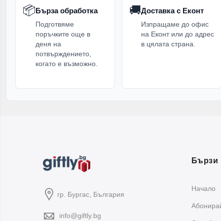
📦
🚚
Бърза обработка
Доставка с Еконт
Подготвяме
Изпращаме до офис
поръчките още в
на Еконт или до адрес
деня на
в цялата страна.
потвърждението,
когато е възможно.
Бързи 
Начало
гр. Бургас, България
Абонирай
info@giftly.bg