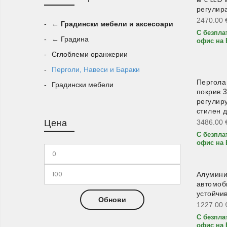
регулир
2470.00
← Градински мебели и аксесоари
С безпла
← Градина
офис на 
Сглобяеми оранжерии
Перголи, Навеси и Бараки
Пергола
Градински мебели
покрив 
регулир
стилен 
Цена
3486.00
С безпла
офис на 
Алумини
автомоб
устойчив
Обнови
1227.00
С безпла
офис на 