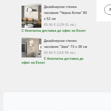
Дизайнерски стенен
П
часовник "Черна Котка" 80
х 52 см
65.96
€
(129.01
лв.
)
С безплатна доставка до офис на Еконт
Дизайнерски стенен
часовник "Заек" 73 х 38 см
Инв
60.84
€
(118.99
лв.
)
С безплатна доставка до
офис на Еконт