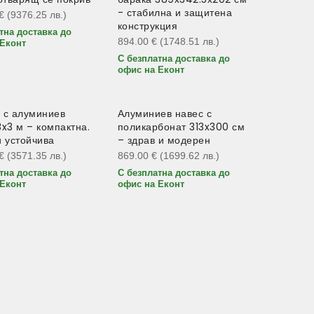
- стабилна и защитена
€
(9376.25
лв.
)
конструкция
тна доставка до
894.00
€
(1748.51
лв.
)
Еконт
С безплатна доставка до
офис на Еконт
 с алуминиев
Алуминиев навес с
3x3 м – компактна.
поликарбонат 313x300 см
и устойчива
– здрав и модерен
€
(3571.35
лв.
)
869.00
€
(1699.62
лв.
)
тна доставка до
С безплатна доставка до
Еконт
офис на Еконт