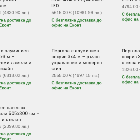
ане
LED
4794.00
€
(4830.90
лв.
)
5615.00
€
(10981.99
лв.
)
С безпла
офис на 
тна доставка до
С безплатна доставка до
Еконт
офис на Еконт
 с алуминиев
Пергола с алуминиев
Пергола
3x6 м –
покрив 3x4 м – ръчно
покрив 
уеми ламели и
управление и модерен
стилна 
дизайн
стил
1826.00
€
(6818.02
лв.
)
2555.00
€
(4997.15
лв.
)
С безпла
офис на 
тна доставка до
С безплатна доставка до
Еконт
офис на Еконт
ев навес за
или 505x300 см –
 и стилен
€
(2399.80
лв.
)
тна доставка до
Еконт