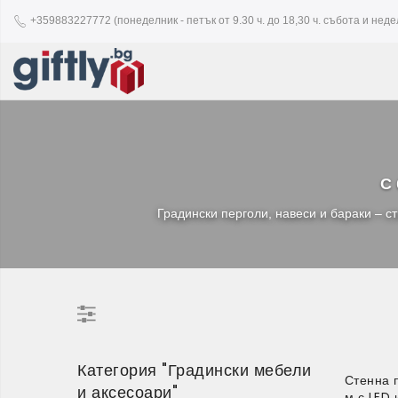
+359883227772 (понеделник - петък от 9.30 ч. до 18,30 ч. събота и недел
С 
Градински перголи, навеси и бараки – с
Категория "Градински мебели
Стенна 
и аксесоари"
м с LED 