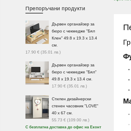
Препоръчани продукти
Дървен органайзер за
П
бюро с чекмедже "Бял
Клен" 49.8 х 19.3 х 13.4
Гр
см.
17.90
€
(35.01
лв.
)
Ф
Дървен органайзер за
бюро с чекмедже "Бял"
49.8 х 19.3 х 13.4 см.
17.90
€
(35.01
лв.
)
М
Стилен дизайнерски
стенен часовник "LOVE"
40 х 67 см.
55.73
€
(109.00
лв.
)
С безплатна доставка до офис на Еконт