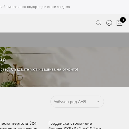
лайн магазин за подаръци и стоки за дома
0
вро
ство. Създайте уют и защита на открито!
ческа пергола 3x4
Градинска стоманена
 отварящ се покрив
барака 389x342.5x202 см