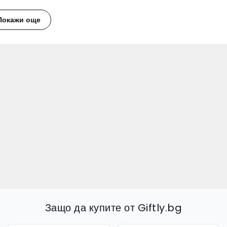
Модерни дизайнерски решения
Покажи още
олзи
за вашия двор
Добавят архитектурна стойност
Създават комфортни зони за почивка и съхранение
Защитават растения и мебели
естирайте
в красотата и
функционалността
на вашето дворно пр
Защо да купите от Giftly.bg