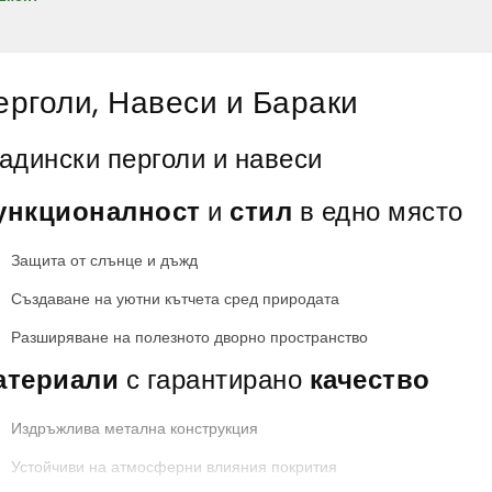
ерголи, Навеси и Бараки
адински перголи и навеси
ункционалност
и
стил
в едно място
Защита от слънце и дъжд
Създаване на уютни кътчета сред природата
Разширяване на полезното дворно пространство
атериали
с гарантирано
качество
Издръжлива метална конструкция
Устойчиви на атмосферни влияния покрития