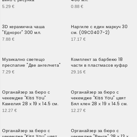
5.29
€
0.88
€
3D керамична чаша
Наргиле с един маркуч 30
"Еднорог" 300 мл.
см. (09C0407-2)
7.88
€
17.17
€
Музикално светещо
Комплект за барбекю 18
преспапие "Две ангелчета"
части в пластмасов куфар
7.29
€
29.16
€
Органайзер за бюро с
Органайзер за бюро с
чекемдже "Kiss You"
чекемдже "Kiss You" цвят
Камелия 28 х 19 х 14.5 см.
Бял клен 28 х 19 х 14.5 см.
12.27
€
12.27
€
Органайзер за бюро с
Органайзер за бюро с
чекемдже "Kiss You" цвят
чекемдже "Венге" 28 х 13 х