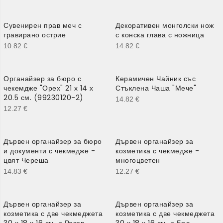
Сувенирен прав меч с
Декоративен монголски нож
гравирано острие
с конска глава с ножница
10.82
€
14.82
€
Органайзер за бюро с
Керамичен Чайник със
чекемдже "Орех" 21 х 14 х
Стъклена Чаша "Мече"
20.5 см. (99230120-2)
14.82
€
12.27
€
Дървен органайзер за бюро
Дървен органайзер за
и документи с чекмедже -
козметика с чекмедже -
цвят Череша
многоцветен
14.83
€
12.27
€
Дървен органайзер за
Дървен органайзер за
козметика с две чекмеджета
козметика с две чекмеджета
30 х 18 х 16 см. - Розов
30 х 18 х 16 см. - Бял