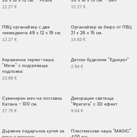
12.27
€
12.27
€
ПВЦ органайзер с две
Органайзер за бюро от ПВЦ
чекмеджета 49 х 12 х 19 см.
21 х 26 х 15 см.
12.27
€
14.83
€
Керамична термо-чаша
Детски будилник "Еднорог"
"Мече" с подгряваща
2.94
€
подложка
13.88
€
Сувенирен меч на поставка
Декорация светеща
Катана - 100 см.
"Фрегата" с 3D ефект
27.75
€
9.64
€
Дървена подаръчна кутия за
Пластмасова чаша "MAGIC"
вино с рисунка
400 мл.