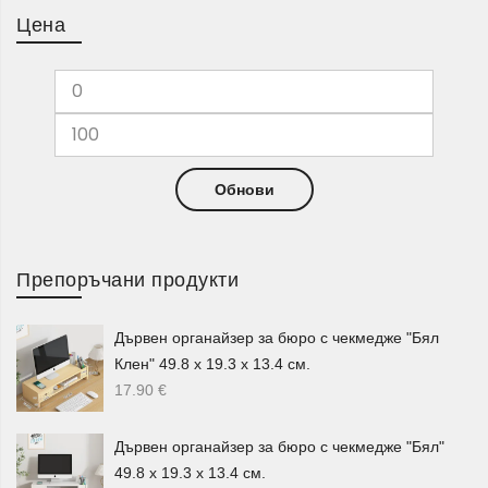
Цена
Подаръци за него
В категорията ще откриете и разнообразни
подаръци за
мъж
– подаръчни комплекти, манерки, чаши, аксесоари
за вино, комплекти за барбекю, органайзери за бюро,
игри, пикник аксесоари и декоративни сувенири.
Обнови
Тези предложения са подходящи за съпруг, баща,
приятел, колега или близък човек. Можете да изберете
по-практичен подарък за работа и ежедневие, забавен
Препоръчани продукти
аксесоар за свободното време или стилен комплект за
специален повод.
Дървен органайзер за бюро с чекмедже "Бял
Подаръци за деца
Клен" 49.8 х 19.3 х 13.4 см.
17.90
€
Подаръците за деца
включват детски раници, бутилки
за вода, детски чанти, LED лампи, чадъри, играчки,
Дървен органайзер за бюро с чекмедже "Бял"
детски аксесоари, будилници, палатки и други продукти
49.8 х 19.3 х 13.4 см.
за забавление, училище, разходка или детска стая.