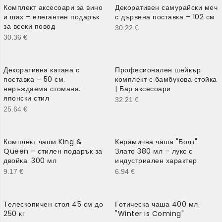
Комплект аксесоари за вино
Декоративен самурайски меч
и шах – елегантен подарък
с дървена поставка – 102 см
за всеки повод
30.22
€
30.36
€
Декоративна катана с
Професионален шейкър
поставка – 50 см.
комплект с бамбукова стойка
неръждаема стомана.
| Бар аксесоари
японски стил
32.21
€
25.64
€
Комплект чаши King &
Керамична чаша "Болт"
Queen – стилен подарък за
Злато 380 мл – лукс с
двойка. 300 мл
индустриален характер
9.17
€
6.94
€
Телескопичен стол 45 см до
Готическа чаша 400 мл.
250 кг
"Winter is Coming"