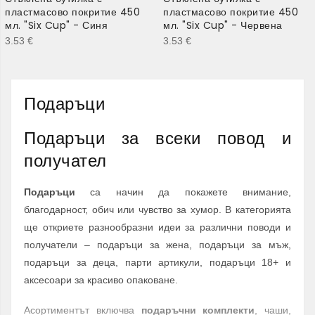
пластмасово покритие 450
пластмасово покритие 450
мл. "Six Cup" - Синя
мл. "Six Cup" - Червена
3.53
€
3.53
€
Подаръци
Подаръци за всеки повод и
получател
Подаръци
са начин да покажете внимание,
благодарност, обич или чувство за хумор. В категорията
ще откриете разнообразни идеи за различни поводи и
получатели – подаръци за жена, подаръци за мъж,
подаръци за деца, парти артикули, подаръци 18+ и
аксесоари за красиво опаковане.
Асортиментът включва
подаръчни комплекти
, чаши,