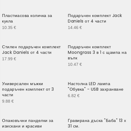
Пластмасова количка за
Подаръчен комплект Jack
кукла
Daniels от 4 части
10.35
€
14.46
€
Стилен подаръчен комплект
Подаръчен комплект
Jack Daniels от 4 части
Moongrass 3 в 1 с щампа на
вълк
17.99
€
10.47
€
Универсален мъжки
Настолна LED лампа
подаръчен комплект от 3
"Обувка" - USB захранване
части
6.82
€
9.88
€
Опаковъчни панделки за
Гравирана дъска "Баба" 13 х
изискани и красиви
31 см.