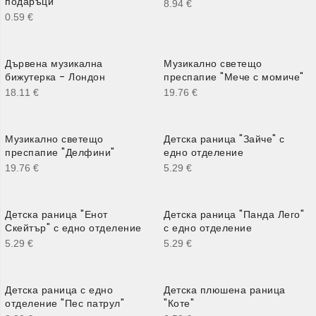
подаръци
8.94
€
0.59
€
Дървена музикална
Музикално светещо
бижутерка - Лондон
преспапие "Мече с момиче"
18.11
€
19.76
€
Музикално светещо
Детска раница "Зайче" с
преспапие "Делфини"
едно отделение
19.76
€
5.29
€
Детска раница "Енот
Детска раница "Панда Лего"
Скейтър" с едно отделение
с едно отделение
5.29
€
5.29
€
Детска раница с едно
Детска плюшена раница
отделение "Пес патрул"
"Коте"