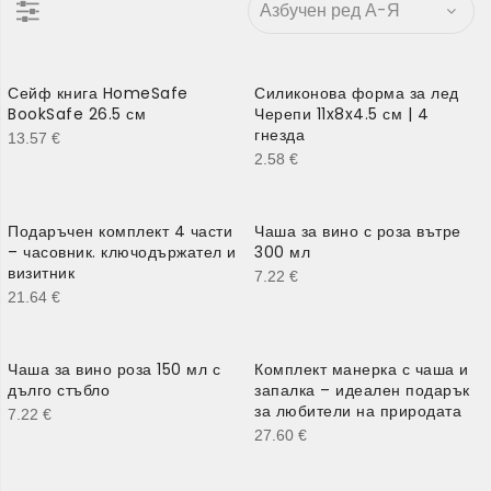
Сейф книга HomeSafe
Силиконова форма за лед
BookSafe 26.5 см
Черепи 11x8x4.5 см | 4
гнезда
13.57
€
2.58
€
Подаръчен комплект 4 части
Чаша за вино с роза вътре
– часовник. ключодържател и
300 мл
визитник
7.22
€
21.64
€
Чаша за вино роза 150 мл с
Комплект манерка с чаша и
дълго стъбло
запалка – идеален подарък
за любители на природата
7.22
€
27.60
€