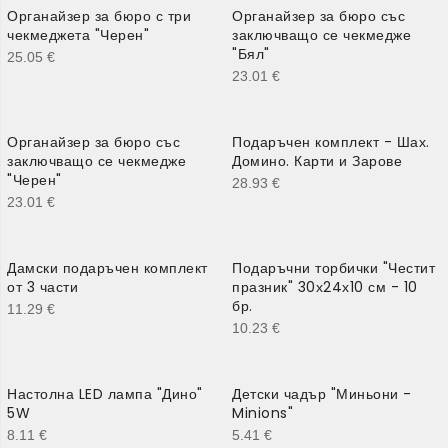
Органайзер за бюро с три
Органайзер за бюро със
чекмеджета "Черен"
заключващо се чекмедже
"Бял"
25.05
€
23.01
€
Органайзер за бюро със
Подаръчен комплект - Шах.
заключващо се чекмедже
Домино. Карти и Зарове
"Черен"
28.93
€
23.01
€
Дамски подаръчен комплект
Подаръчни торбички "Честит
от 3 части
празник" 30х24х10 см - 10
бр.
11.29
€
10.23
€
Настолна LED лампа "Дино"
Детски чадър "Миньони -
5W
Minions"
8.11
€
5.41
€