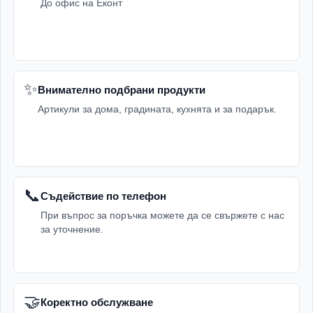
До офис на Еконт
Подходящата опаковка е добър избор както за малки
подаръци, така и за по-представителни комплекти. Тя
добавя внимание към детайла и прави жеста по-личен.
✨
Внимателно подбрани продукти
Предимства на категория Подаръци
Артикули за дома, градината, кухнята и за подарък.
Разнообразие от идеи
за жени, мъже, деца,
приятели, колеги и близки хора.
Подходящи предложения за различни поводи
–
рожден ден, имен ден, Коледа, юбилей, парти или
📞
Съдействие по телефон
специален жест.
При въпрос за поръчка можете да се свържете с нас
за уточнение.
Практични, забавни и декоративни продукти
според стила на получателя.
Подаръчни комплекти и аксесоари
за по-
завършен избор.
🤝
Коректно обслужване