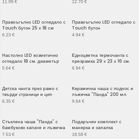
11.99
€
12.70
€
Правоъгълно LED огледало с
Правоъгълно LED огледало с
Touch бутон 25 х 18 см
Touch бутон
6.23
€
4.94
€
Настолно LED козметично
Едноцветна термочанта с
огледало 18 см. диаметър
презрамка 29 х 23 х 16 см.
5.64
€
6.94
€
Детска чанта през рамо с
Керамична чаша с поднос и
твърди страници и цип
лъжичка "Панда" 200 мл.
6.35
€
9.64
€
Стъклена чаша "Панда" с
Подаръчен комплект с
бамбуково капаче и лъжичка
манерка и запалка
7.53
€
18.58
€