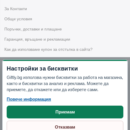
За какви поводи са подходящи
За Контакти
подаръците?
Общи условия
Подаръците
са подходящи за рожден ден, имен ден,
Поръчки, доставки и плащане
Коледа, юбилей, годишнина, фирмен повод, парти,
специален празник или малък жест без конкретен повод.
Гаранция, връщане и рекламации
Как да използваме купон за отстъпка в сайта?
Какво да избера за подарък за жена?
За жена можете да изберете бижутерка, органайзер за
Настройки за бисквитки
козметика, LED огледало, чаша за вино, дамски чадър,
Бюлетин
Giftly.bg използва нужни бисквитки за работа на магазина,
тефтер, декоративен продукт или подаръчен комплект.
както и бисквитки за анализ и реклама. Можете да
Вземи -10% отстъпка в Telegram
приемете, да откажете или да изберете сами.
Какво е подходящо за подарък за
мъж?
Повече информация
Отвори Telegram
За мъж са подходящи подаръчни комплекти, манерки,
Приемам
чаши, аксесоари за вино, комплекти за барбекю,
органайзери за бюро, игри и аксесоари за свободното
Отказвам