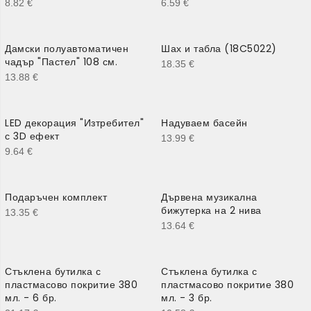
8.82
€
6.59
€
Дамски полуавтоматичен
Шах и табла (18C5022)
чадър "Пастел" 108 см.
18.35
€
13.88
€
LED декорация "Изтребител"
Надуваем басейн
с 3D ефект
13.99
€
9.64
€
Подаръчен комплект
Дървена музикална
бижутерка на 2 нива
13.35
€
13.64
€
Стъклена бутилка с
Стъклена бутилка с
пластмасово покритие 380
пластмасово покритие 380
мл. - 6 бр.
мл. - 3 бр.