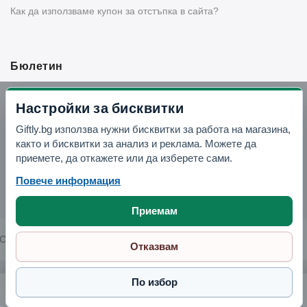
Как да използваме купон за отстъпка в сайта?
Бюлетин
Вземи -10% отстъпка в Telegram
Настройки за бисквитки
Giftly.bg използва нужни бисквитки за работа на магазина,
Отвори Telegram
както и бисквитки за анализ и реклама. Можете да
приемете, да откажете или да изберете сами.
Повече информация
Приемам
Copyright © 2026 GIFTLY.BG. All rights reserved.
Отказвам
По избор
Детска раница "Зайче" с едно отделение
5.29 € / 10.35 лв.
Поръчай