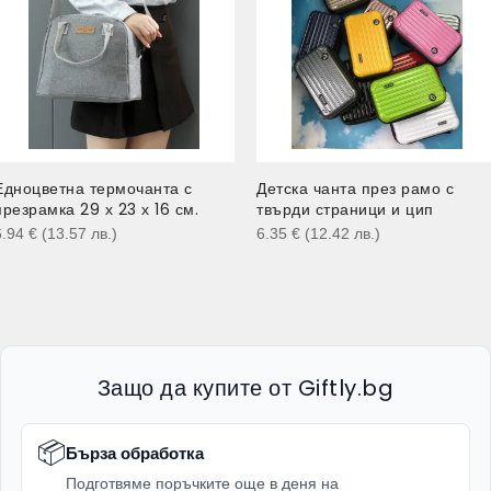
Едноцветна термочанта с
Детска чанта през рамо с
презрамка 29 х 23 х 16 см.
твърди страници и цип
6.94
€
(13.57
лв.
)
6.35
€
(12.42
лв.
)
Защо да купите от Giftly.bg
📦
Бърза обработка
Подготвяме поръчките още в деня на