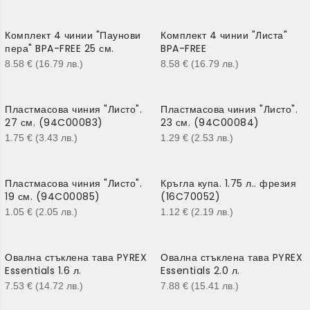
Комплект 4 чинии "Паунови
Комплект 4 чинии "Листа"
пера" BPA-FREE 25 см.
BPA-FREE
8.58
€
(16.79
лв.
)
8.58
€
(16.79
лв.
)
Пластмасова чиния "Листо".
Пластмасова чиния "Листо".
27 см. (94C00083)
23 см. (94C00084)
1.75
€
(3.43
лв.
)
1.29
€
(2.53
лв.
)
Пластмасова чиния "Листо".
Кръгла купа. 1.75 л.. фрезия
19 см. (94C00085)
(16C70052)
1.05
€
(2.05
лв.
)
1.12
€
(2.19
лв.
)
Овална стъклена тава PYREX
Овална стъклена тава PYREX
Essentials 1.6 л.
Essentials 2.0 л.
7.53
€
(14.72
лв.
)
7.88
€
(15.41
лв.
)