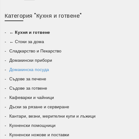
Чинии, купи и купички за ежедневна
Категория "Кухня и готвене"
употреба
← Кухня и готвене
В категорията ще намерите
основни чинии, десертни
← Стоки за дома
чинии, супени чинии, дълбоки купи, малки купички и
съдове за сосове
. Те са подходящи за сервиране на
Сладкарство и Пекарство
закуска, обяд, вечеря, салати, супи, предястия, десерти
Домакински прибори
и различни домашно приготвени ястия. Разнообразието
Домакинска посуда
от размери и форми позволява лесно да изберете
Съдове за печене
подходящата посуда според нуждите на вашето
Съдове за готвене
домакинство.
Кафеварки и чайници
Стъклена, керамична и порцеланова
Дъски за рязане и сервиране
посуда
Кантари, везни, мерителни купи и лъжици
Асортиментът включва
стъклени купи, салатиери,
Кухненски помощници
керамични съдове и порцеланови купи
, които
Кухненски ножове и поставки