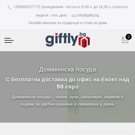
+359883227772 (понеделник - петък от 9.30 ч. до 18,30 ч. събота и
неделя - поч. дни)
info@giftly.bg
Онлайн магазин за подаръци и стоки за дома
0
Домакинска посуда
С безплатна доставка до офис на Еконт над
50 евро
Домакинска посуда – чинии, купи, салатиери, сервизи и
съдове за удобно хранене и сервиране у дома.