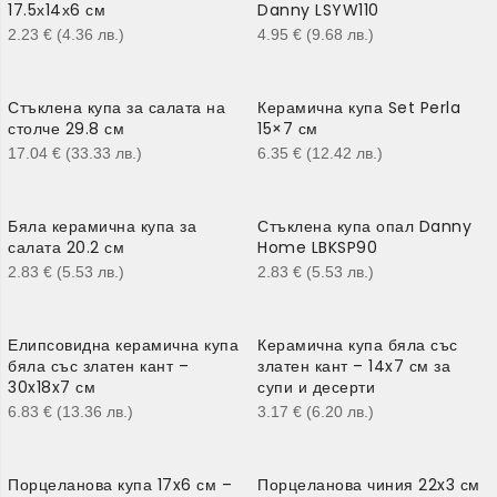
17.5х14х6 см
Danny LSYW110
2.23
€
(4.36
лв.
)
4.95
€
(9.68
лв.
)
Стъклена купа за салата на
Керамична купа Set Perla
столче 29.8 см
15×7 см
17.04
€
(33.33
лв.
)
6.35
€
(12.42
лв.
)
Бяла керамична купа за
Стъклена купа опал Danny
салата 20.2 см
Home LBKSP90
2.83
€
(5.53
лв.
)
2.83
€
(5.53
лв.
)
Елипсовидна керамична купа
Керамична купа бяла със
бяла със златен кант –
златен кант – 14x7 см за
30x18x7 см
супи и десерти
6.83
€
(13.36
лв.
)
3.17
€
(6.20
лв.
)
Порцеланова купа 17x6 см –
Порцеланова чиния 22x3 см