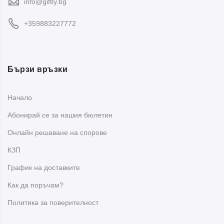
info@giftly.bg
подарък?
+359883227772
Да,
домакинската посуда
е отличен избор за практичен
подарък. Подходящи предложения са сервиз за торта,
комплект чинии, красива салатиера, порцеланова купа
Бързи връзки
или комплект купички за нов дом, рожден ден, имен ден
или празник.
Начало
Как да избера подходяща посуда за
Абонирай се за нашия бюлетин
моя дом?
Oнлайн решаване на спорове
Изборът зависи от това за какво ще използвате съдовете
КЗП
най-често. За ежедневна употреба са подходящи
основни чинии, супени чинии и купи
, а за сервиране
График на доставките
на гости – по-елегантни стъклени, керамични или
Как да поръчам?
порцеланови съдове.
Политика за поверителност