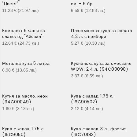
"Цветя"
см. - 6 бр.
11.23
€
(21.97
лв.
)
6.59
€
(12.88
лв.
)
Комплект 6 чаши за
Пластмасова купа за салата
сладолед "Айсвил"
4.2 л. с прибори
12.64
€
(24.73
лв.
)
5.27
€
(10.30
лв.
)
Метална купа 5 литра
Кухненска купа за смесване
WOW. 2.4 л. (94C00090)
6.98
€
(13.65
лв.
)
3.37
€
(6.59
лв.
)
Кутия за масло. неон
Купа с капак. 1.75 л.
(94C00049)
(16C90502)
1.60
€
(3.13
лв.
)
2.12
€
(4.14
лв.
)
Купа с капак. 1.75 л.
Купа с капак. 3 л.. фрезия
(16C9050)
(16C70183)