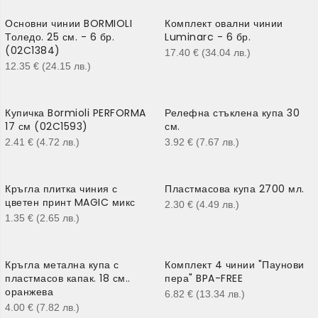
Основни чинии BORMIOLI
Комплект овални чинии
Толедо. 25 см. - 6 бр.
Luminarc - 6 бр.
(02C1384)
17.40
€
(34.04
лв.
)
12.35
€
(24.15
лв.
)
Купичка Bormioli PERFORMA
Релефна стъклена купа 30
17 см (02C1593)
см.
2.41
€
(4.72
лв.
)
3.92
€
(7.67
лв.
)
Кръгла плитка чиния с
Пластмасова купа 2700 мл.
цветен принт MAGIC микс
2.30
€
(4.49
лв.
)
1.35
€
(2.65
лв.
)
Кръгла метална купа с
Комплект 4 чинии "Паунови
пластмасов капак. 18 см..
пера" BPA-FREE
оранжева
6.82
€
(13.34
лв.
)
4.00
€
(7.82
лв.
)