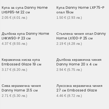
Купа за супа Danny Home
Купа Danny Home LXP75-P
LHSP85-M 22 см
опал 19см
2.05
€
(4.01
лв.
)
1.50
€
(2.93
лв.
)
Дълбока купа Danny Home
Стъклена чиния опал Danny
LHKW90-P 23 см
Home LX100-P 25 см
4.37
€
(8.55
лв.
)
2.19
€
(4.28
лв.
)
Керамична ниска купа
Дълбока керамична чиния
Embossed Glaze 19 см
Danny Home 20 x 4 см
3.17
€
(6.20
лв.
)
2.94
€
(5.75
лв.
)
Сива керамична чиния
Луксозна керамична чиния
Danny Home 21.5 см
27 см Embossed Glaze
2.71
€
(5.30
лв.
)
4.46
€
(8.72
лв.
)