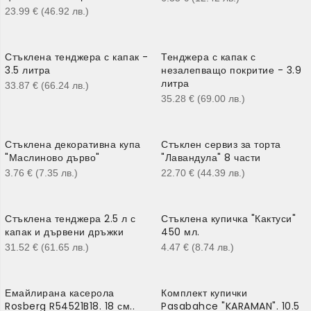
23.99
€
(46.92
лв.
)
Стъклена тенджера с капак -
Тенджера с капак с
3.5 литра
незалепващо покритие - 3.9
литра
33.87
€
(66.24
лв.
)
35.28
€
(69.00
лв.
)
Стъклена декоративна купа
Стъклен сервиз за торта
"Маслиново дърво"
"Лавандула" 8 части
3.76
€
(7.35
лв.
)
22.70
€
(44.39
лв.
)
Стъклена тенджера 2.5 л с
Стъклена купичка "Кактуси"
капак и дървени дръжки
450 мл.
31.52
€
(61.65
лв.
)
4.47
€
(8.74
лв.
)
Емайлирана касерола
Комплект купички
Rosberg R54521B18. 18 см..
Pasabahce "KARAMAN". 10.5