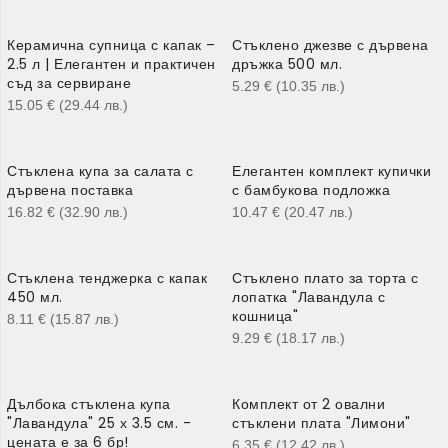
Керамична супница с капак –
Стъклено джезве с дървена
2.5 л | Елегантен и практичен
дръжка 500 мл.
съд за сервиране
5.29
€
(10.35
лв.
)
15.05
€
(29.44
лв.
)
Стъклена купа за салата с
Елегантен комплект купички
дървена поставка
с бамбукова подложка
16.82
€
(32.90
лв.
)
10.47
€
(20.47
лв.
)
Стъклена тенджерка с капак
Стъклено плато за торта с
450 мл.
лопатка "Лавандула с
кошница"
8.11
€
(15.87
лв.
)
9.29
€
(18.17
лв.
)
Дълбока стъклена купа
Комплект от 2 овални
"Лавандула" 25 х 3.5 см. -
стъклени плата "Лимони"
цената е за 6 бр!
6.35
€
(12.42
лв.
)