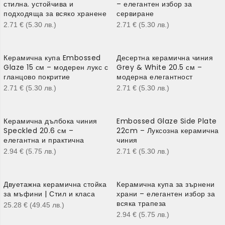
стилна. устойчива и
– елегантен избор за
подходяща за всяко хранене
сервиране
2.71
€
(5.30
лв.
)
2.71
€
(5.30
лв.
)
Керамична купа Embossed
Десертна керамична чиния
Glaze 15 см – модерен лукс с
Grey & White 20.5 см –
гланцово покритие
модерна елегантност
2.71
€
(5.30
лв.
)
2.71
€
(5.30
лв.
)
Керамична дълбока чиния
Embossed Glaze Side Plate
Speckled 20.6 см –
22cm – Луксозна керамична
елегантна и практична
чиния
2.94
€
(5.75
лв.
)
2.71
€
(5.30
лв.
)
Двуетажна керамична стойка
Керамична купа за зърнени
за мъфини | Стил и класа
храни – елегантен избор за
всяка трапеза
25.28
€
(49.45
лв.
)
2.94
€
(5.75
лв.
)