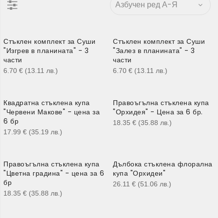
Стъклен комплект за Суши
Стъклен комплект за Суши
"Изгрев в планината" - 3
"Залез в планината" - 3
части
части
6.70
€
(13.11
лв.
)
6.70
€
(13.11
лв.
)
Квадратна стъклена купа
Правоъгълна стъклена купа
"Червени Макове" - цена за
"Орхидея" - Цена за 6 бр.
6 бр
18.35
€
(35.88
лв.
)
17.99
€
(35.19
лв.
)
Правоъгълна стъклена купа
Дълбока стъклена флорална
"Цветна градина" - цена за 6
купа "Орхидеи"
бр
26.11
€
(51.06
лв.
)
18.35
€
(35.88
лв.
)