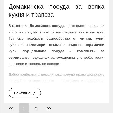
Домакинска посуда за всяка
кухня и трапеза
В категория
Домакинска посуда
ще откриете практични
и стилни съдове, които са необходими във всеки дом.
Тук сме подбрали разнообразие от
чинии, купи,
купички, салатиери, стъклени съдове, керамични
купи, порцеланова посуда и комплекти за
сервиране
, подходящи за ежедневна употреба, гости,
празници и специални поводи.
Добре подбраната
домакинска посуда
прави храненето
по-удобно, а сервирането – по-красиво и подредено.
Независимо дали търсите основни чинии за хранене,
Покажи още
дълбоки чинии за супа, купи за салата, купички за
сосове, десертни чинии или съдове за поднасяне, в
Giftly.bg ще намерите полезни решения за всяка кухня и
<<
1
2
>>
трапеза.