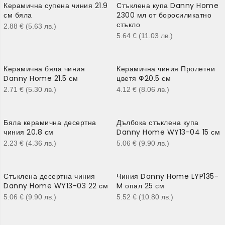
Керамична супена чиния 21.9
Стъклена купа Danny Home
см бяла
2300 мл от боросиликатно
стъкло
2.88
€
(5.63
лв.
)
5.64
€
(11.03
лв.
)
Керамична бяла чиния
Керамична чиния Пролетни
Danny Home 21.5 см
цветя Ф20.5 см
2.71
€
(5.30
лв.
)
4.12
€
(8.06
лв.
)
Бяла керамична десертна
Дълбока стъклена купа
чиния 20.8 см
Danny Home WY13-04 15 см
2.23
€
(4.36
лв.
)
5.06
€
(9.90
лв.
)
Стъклена десертна чиния
Чиния Danny Home LYP135-
Danny Home WY13-03 22 см
M опал 25 см
5.06
€
(9.90
лв.
)
5.52
€
(10.80
лв.
)