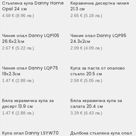
Стъклена купа Danny Home
Керамична десертна чиния
Opal 24 см
21.3 см
4.58
€
(8.96
лв.
)
2.65
€
(5.18
лв.
)
Чиния опал Danny LQP105
Чиния опал Danny LQP95
26.6х2.1см
24.3х2см
2.67
€
(5.22
лв.
)
2.09
€
(4.09
лв.
)
Чиния опал Danny LQP75
Купа за паста от опалово
19х2.3см
стъкло 20.5 см
1.47
€
(2.88
лв.
)
2.58
€
(5.05
лв.
)
Бяла керамична купа за
Бяла керамична купа за
десерт 13.9 см
салата 20.4 см
1.47
€
(2.88
лв.
)
3.29
€
(6.43
лв.
)
Купа опал Danny LSYW70
Дълбока стъклена купа опал