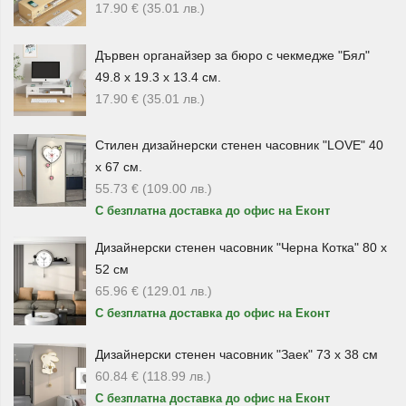
17.90
€
(35.01
лв.
)
красиво и подредено.
В категорията ще намерите и
купички с капак
, съдове
Дървен органайзер за бюро с чекмедже "Бял"
за съхранение и поднасяне, както и комплекти, които
49.8 х 19.3 х 13.4 см.
улесняват организацията в кухнята и сервирането на
17.90
€
(35.01
лв.
)
готови ястия.
Стилен дизайнерски стенен часовник "LOVE" 40
Практични съдове за дома и подарък
х 67 см.
55.73
€
(109.00
лв.
)
Домакинските съдове
са чудесен избор и когато
С безплатна доставка до офис на Еконт
търсите полезен подарък. Комплект чинии, красива купа,
салатиера, сервиз за торта или елегантна керамична
Дизайнерски стенен часовник "Черна Котка" 80 х
посуда са подходящи за нов дом, домакинство, рожден
52 см
ден, имен ден, празник или практичен жест към близък
65.96
€
(129.01
лв.
)
човек.
С безплатна доставка до офис на Еконт
Чинии за хранене
– основни, десертни и супени
Дизайнерски стенен часовник "Заек" 73 х 38 см
модели за всекидневна употреба;
60.84
€
(118.99
лв.
)
С безплатна доставка до офис на Еконт