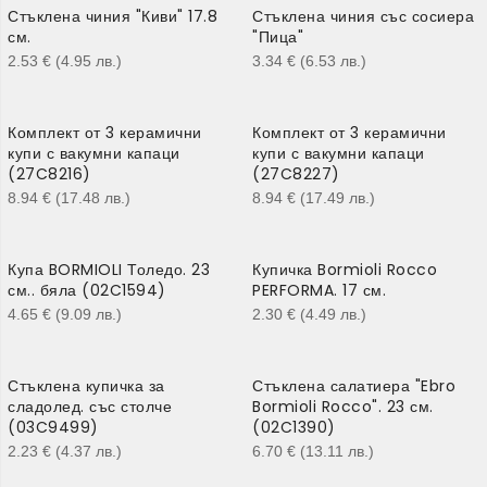
Стъклена чиния "Киви" 17.8
Стъклена чиния със сосиера
см.
"Пица"
2.53
€
(4.95
лв.
)
3.34
€
(6.53
лв.
)
Комплект от 3 керамични
Комплект от 3 керамични
купи с вакумни капаци
купи с вакумни капаци
(27C8216)
(27C8227)
8.94
€
(17.48
лв.
)
8.94
€
(17.49
лв.
)
Купа BORMIOLI Толедо. 23
Купичка Bormioli Rocco
см.. бяла (02C1594)
PERFORMA. 17 см.
4.65
€
(9.09
лв.
)
2.30
€
(4.49
лв.
)
Стъклена купичка за
Стъклена салатиера "Ebro
сладолед. със столче
Bormioli Rocco". 23 см.
(03C9499)
(02C1390)
2.23
€
(4.37
лв.
)
6.70
€
(13.11
лв.
)