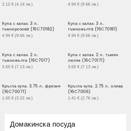
2.12
€
(4.14
лв.
)
4.94
€
(9.66
лв.
)
Купа с капак. 3 л..
Купа с капак. 3 л..
тъмнорозовa (16C70182)
тъмножълтa (16C70181)
4.94
€
(9.66
лв.
)
4.94
€
(9.66
лв.
)
Купа с капак. 2 л..
Купа с капак. 2 л.. тъмен
тъмножълта (16C7017)
люляк (16C70171)
3.65
€
(7.13
лв.
)
3.65
€
(7.13
лв.
)
Кръгла купа. 3.75 л.. фрезия
Кръгла купа. 2.75 л.. олива
(16C70071)
(16C7006)
1.65
€
(3.22
лв.
)
1.41
€
(2.76
лв.
)
Домакинска посуда