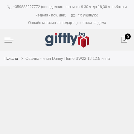
+359883227772 (понеделник - петък от 9.30 ч. до 18,30 ч. събота и
неделя - поч. дни)
info@giftly.bg
Онлайн магазин за подаръци и стоки за дома
0
Начало
Овална чиния Danny Home BW22-13 12.5 инча