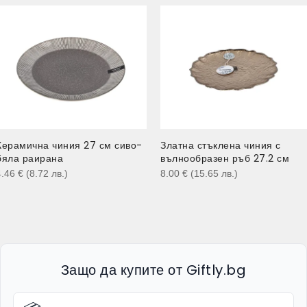
Керамична чиния 27 см сиво-
Златна стъклена чиния с
бяла раирана
вълнообразен ръб 27.2 см
4.46
€
(8.72
лв.
)
8.00
€
(15.65
лв.
)
Защо да купите от Giftly.bg