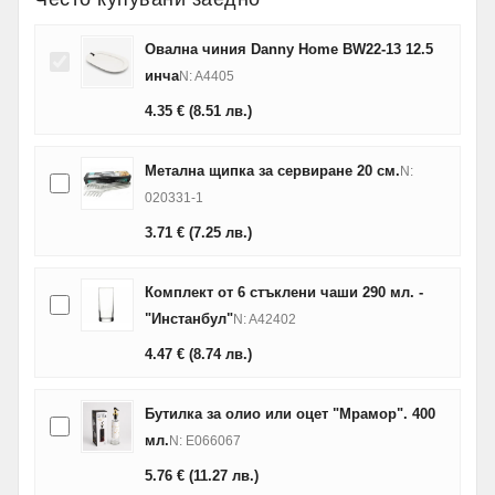
Овална чиния Danny Home BW22-13 12.5
инча
N: A4405
4.35
€
(8.51
лв.
)
Метална щипка за сервиране 20 см.
N:
020331-1
3.71
€
(7.25
лв.
)
Комплект от 6 стъклени чаши 290 мл. -
"Инстанбул"
N: A42402
4.47
€
(8.74
лв.
)
Бутилка за олио или оцет "Мрамор". 400
мл.
N: E066067
5.76
€
(11.27
лв.
)