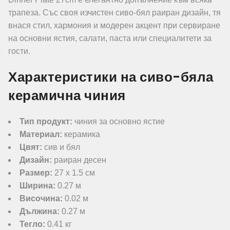
трапеза. Със своя изчистен сиво-бял раиран дизайн, тя
внася стил, хармония и модерен акцент при сервиране
на основни ястия, салати, паста или специалитети за
гости.
Характеристики на сиво-бяла
керамична чиния
Тип продукт:
чиния за основно ястие
Материал:
керамика
Цвят:
сив и бял
Дизайн:
раиран десен
Размер:
27 x 1.5 см
Ширина:
0.27 м
Височина:
0.02 м
Дължина:
0.27 м
Тегло:
0.41 кг