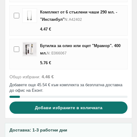
Комплект от 6 стъклени чаши 290 мл. -
"Инстанбул"
N: A42402
4.47
€
Бутилка за олио или оцет "Мрамор". 400
мл.
N: E066067
5.76
€
Общо избрани:
4.46 €
Добавете още 45.54 € към комплекта за безплатна доставка
до офис на Еконт.
Добави избраните в количката
Доставка: 1-3 работни дни