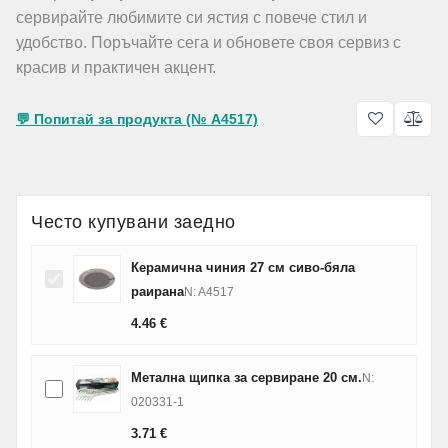
сервирайте любимите си ястия с повече стил и
удобство. Поръчайте сега и обновете своя сервиз с
красив и практичен акцент.
💬 Попитай за продукта (№ A4517)
Често купувани заедно
Керамична чиния 27 см сиво-бяла
раирана
N: A4517
4.46
€
Метална щипка за сервиране 20 см.
N:
020331-1
3.71
€