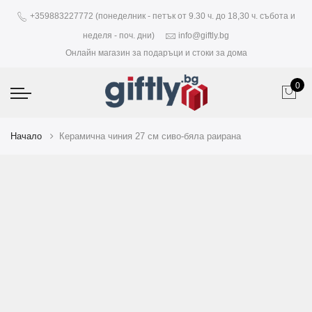
+359883227772 (понеделник - петък от 9.30 ч. до 18,30 ч. събота и
неделя - поч. дни)
info@giftly.bg
Онлайн магазин за подаръци и стоки за дома
0
Начало
Керамична чиния 27 см сиво-бяла раирана