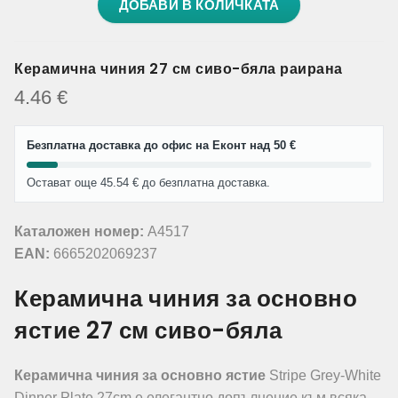
ДОБАВИ В КОЛИЧКАТА
Керамична чиния 27 см сиво-бяла раирана
4.46
€
Безплатна доставка до офис на Еконт над 50 €
Остават още 45.54 € до безплатна доставка.
Каталожен номер:
A4517
EAN:
6665202069237
Керамична чиния за основно
ястие 27 см сиво-бяла
Керамична чиния за основно ястие
Stripe Grey-White
Dinner Plate 27cm е елегантно допълнение към всяка