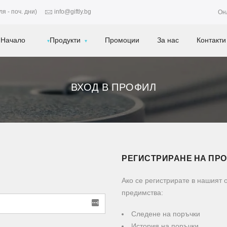
я - поч. дни)
info@giftly.bg
Он
Начало
Продукти
Промоции
За нас
Контакти
ВХОД В ПРОФИЛ
РЕГИСТРИРАНЕ НА ПР
Ако се регистрирате в нашият
предимства:
Следене на поръчки
История на поръчки