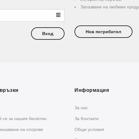
Запазване на любими проду
Нов потребител
Вход
връзки
Информация
За нас
 се за нашия бюлетин
За Контакти
решаване на спорове
Общи условия