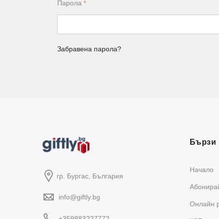
Парола
*
Забравена парола?
Бързи 
Начало
гр. Бургас, България
Абонирай
info@giftly.bg
Oнлайн 
+359883227772