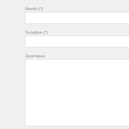
Имейл (*)
Телефон (*)
Запитване