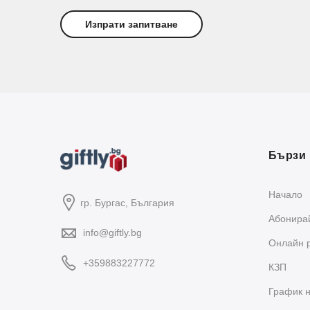
Бързи 
Начало
гр. Бургас, България
Абонирай
info@giftly.bg
Oнлайн 
+359883227772
КЗП
График н