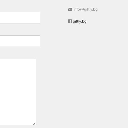
info@giftly.bg
giftly.bg