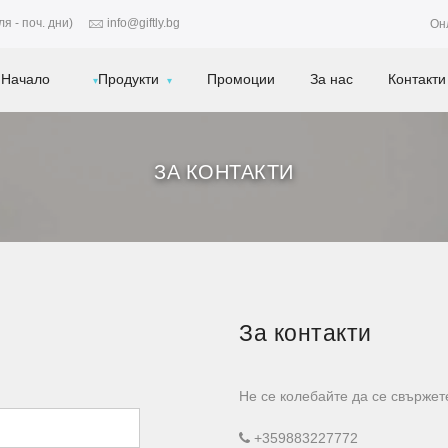
я - поч. дни)
info@giftly.bg
Он
Начало
Продукти
Промоции
За нас
Контакти
ЗА КОНТАКТИ
За контакти
Не се колебайте да се свържет
+359883227772