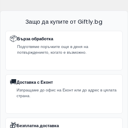
модели, така и по-ефектни опаковки с тематични
фигури, холограмни елементи и декоративни акценти.
Защо да купите от Giftly.bg
Ако подготвяте повече подаръци, комплектите
подаръчни торбички и кутии са практично решение. Те
📦
Бърза обработка
улесняват опаковането и помагат всички подаръци да
изглеждат подредени и съобразени с повода.
Подготвяме поръчките още в деня на
потвърждението, когато е възможно.
Предимства на подаръчните торбички
и опаковки
🚚
Бързо и удобно опаковане
на подаръци за
Доставка с Еконт
различни поводи.
Изпращаме до офис на Еконт или до адрес в цялата
страна.
Разнообразие от продукти
– торбички, кутии,
хартия, панделки, ленти и декоративни аксесоари.
Подходящи за малки и по-специални подаръци
според размера и вида на конкретния продукт.
🎁
Безплатна доставка