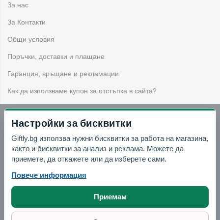
За нас
Да, сред предложенията има тематични подаръчни
кутии за бижута и други по-компактни опаковки според
За Контакти
конкретните продукти.
Общи условия
Предлагат ли се комплекти подаръчни
Поръчки, доставки и плащане
торбички?
Гаранция, връщане и рекламации
Да, в категорията присъстват комплекти подаръчни
Как да използваме купон за отстъпка в сайта?
торбички с различни десени и брой според конкретния
продукт.
Настройки за бисквитки
Бюлетин
Как да направя опаковката по-
Giftly.bg използва нужни бисквитки за работа на магазина,
красива?
както и бисквитки за анализ и реклама. Можете да
Вземи -10% отстъпка в Telegram
приемете, да откажете или да изберете сами.
Можете да използвате панделка, декоративна лента,
Повече информация
холографна хартия за опаковане или декоративни
Отвори Telegram
аксесоари, за да добавите по-завършен вид.
Приемам
Подходящи ли са опаковките за