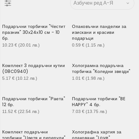
Подаръчни торбички "Честит
Опаковъчни панделки за
празник" 30х24х10 см - 10
изискани и красиви
бр.
подаръци
10.23
€
(20.01
лв.
)
0.59
€
(1.15
лв.
)
Комплект 3 подаръчни кутии
Холограмна подаръчна
(08C0940)
торбичка "Коледни звезди"
5.17
€
(10.12
лв.
)
1.01
€
(1.98
лв.
)
Подаръчни торбички "Раета"
Подаръчни торбички "BE
12 бр.
HAPPY" 4 бр.
11.52
€
(22.54
лв.
)
7.03
€
(13.75
лв.
)
Комплект подаръчни
Холографна хартия за
торбички "Цветя и пеперуди"
опаковане "Love"