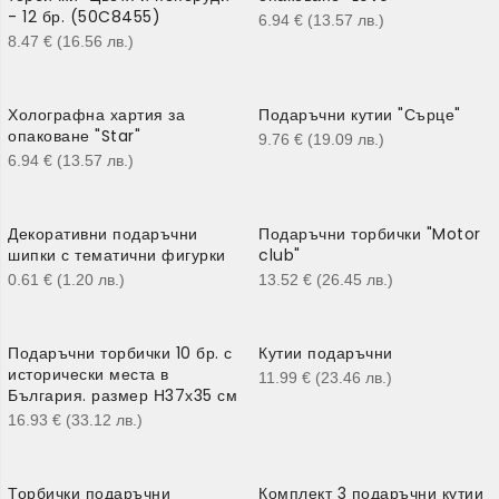
- 12 бр. (50C8455)
6.94
€
(13.57
лв.
)
8.47
€
(16.56
лв.
)
Холографна хартия за
Подаръчни кутии "Сърце"
опаковане "Star"
9.76
€
(19.09
лв.
)
6.94
€
(13.57
лв.
)
Декоративни подаръчни
Подаръчни торбички "Motor
шипки с тематични фигурки
club"
0.61
€
(1.20
лв.
)
13.52
€
(26.45
лв.
)
Подаръчни торбички 10 бр. с
Кутии подаръчни
исторически места в
11.99
€
(23.46
лв.
)
България. размер Н37х35 см
16.93
€
(33.12
лв.
)
Торбички подаръчни
Комплект 3 подаръчни кутии