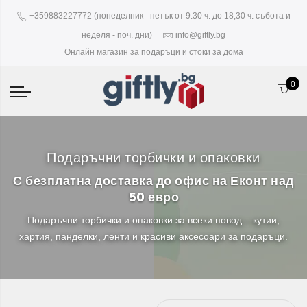
+359883227772 (понеделник - петък от 9.30 ч. до 18,30 ч. събота и
неделя - поч. дни)
info@giftly.bg
Онлайн магазин за подаръци и стоки за дома
0
Подаръчни торбички и опаковки
С безплатна доставка до офис на Еконт над
50 евро
Подаръчни торбички и опаковки за всеки повод – кутии,
хартия, панделки, ленти и красиви аксесоари за подаръци.