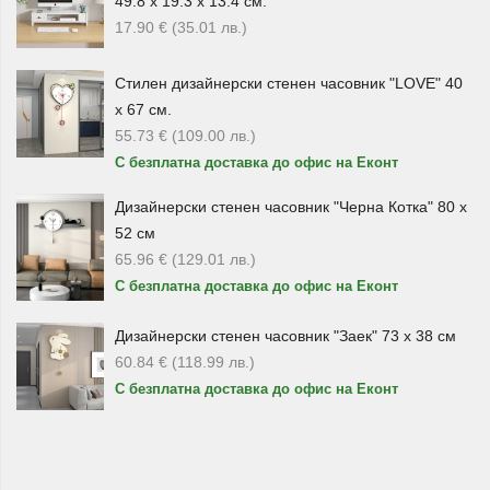
49.8 х 19.3 х 13.4 см.
17.90
€
(35.01
лв.
)
За подаръци, които изискват индивидуално оформяне,
можете да изберете
хартия за опаковане
, опаковъчни
Стилен дизайнерски стенен часовник "LOVE" 40
панделки и декоративни ленти. В категорията
х 67 см.
присъстват холографни хартии с различни мотиви,
55.73
€
(109.00
лв.
)
панделки за декорация и опаковъчни ленти.
С безплатна доставка до офис на Еконт
Тези аксесоари са подходящи за допълване на
Дизайнерски стенен часовник "Черна Котка" 80 х
подаръчна кутия, торбичка или самостоятелно опакован
52 см
подарък. С тях можете да добавите повече цвят, блясък
65.96
€
(129.01
лв.
)
и индивидуален акцент към опаковката.
С безплатна доставка до офис на Еконт
Опаковки за празници и специални
Дизайнерски стенен часовник "Заек" 73 х 38 см
моменти
60.84
€
(118.99
лв.
)
С безплатна доставка до офис на Еконт
Подаръчните опаковки
са подходящи за различни
поводи – рождени дни, празници, Коледа, романтични
жестове, подаръци за приятели, семейство, колеги или
близки хора. В категорията има както по-класически