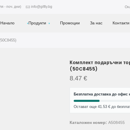
я - поч. дни)
info@giftly.bg
Он
Начало
Продукти
Промоции
За нас
Контакти
(50C8455)
Комплект подаръчни тор
(50C8455)
8.47
€
Безплатна доставка до офис н
Остават още 41.53 € до безпла
Каталожен номер:
A508455