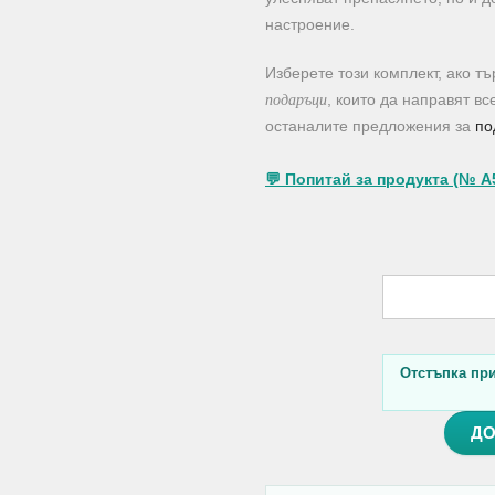
настроение.
Изберете този комплект, ако т
подаръци
, които да направят в
останалите предложения за
по
💬 Попитай за продукта (№ A
Отстъпка при 
ДО