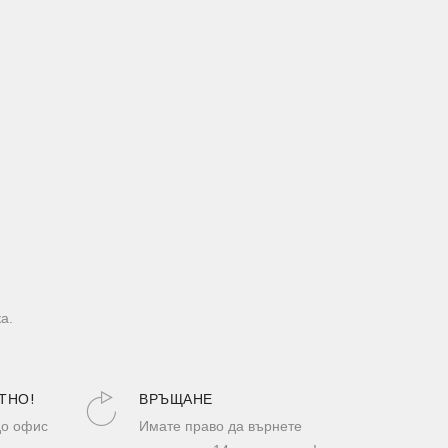
а.
ТНО!
ВРЪЩАНЕ
до офис
Имате право да върнете