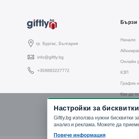
Бързи 
Начало
гр. Бургас, България
Абонирай
info@giftly.bg
Oнлайн 
+359883227772
КЗП
График н
Как да п
Политика
Настройки за бисквитки
Giftly.bg използва нужни бисквитки з
анализ и реклама. Можете да приеме
Повече информация