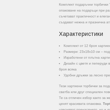
Комплект подаръчни торбички 
опаковане на подаръци при ра
съчетават практичност и елега
създават нежна и празнична а
Характеристики
Комплект от 12 броя хартие
Размери: 23х18х10 см – по
Изработени от плътна харти
Дизайн с цветя и пеперуди 
броя всяка
Удобни дръжки за лесно пре
Тези хартиени торбички за по
сватба или друг специален пов
Те са отличен избор както за ж
ценят красивата опаковка.
Тор
улесняват пренасянето, но и д