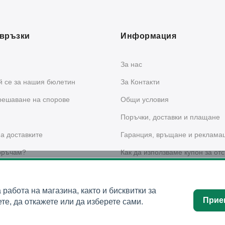
връзки
Информация
За нас
 се за нашия бюлетин
За Контакти
решаване на спорове
Общи условия
Поръчки, доставки и плащане
а доставките
Гаранция, връщане и реклама
оръчам?
Как да използваме купон за отс
сайта?
 за поверителност
а работа на магазина, както и бисквитки за
Прие
те, да откажете или да изберете сами.