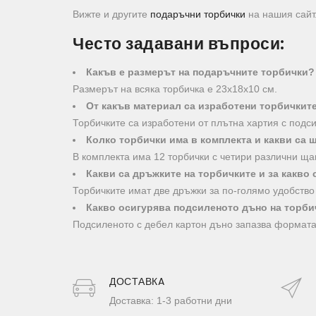
Вижте и другите
подаръчни торбички
на нашия сайт
Често задавани въпроси:
Какъв е размерът на подаръчните торбички?
Размерът на всяка торбичка е 23х18х10 см.
От какъв материал са изработени торбичкит
Торбичките са изработени от плътна хартия с подс
Колко торбички има в комплекта и какви са 
В комплекта има 12 торбички с четири различни щам
Какви са дръжките на торбичките и за какво
Торбичките имат две дръжки за по-голямо удобство
Какво осигурява подсиленото дъно на торби
Подсиленото с дебел картон дъно запазва формата
ДОСТАВКA
Доставка: 1-3 работни дни