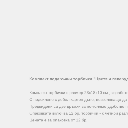
Комплект подаръчни торбички "Цветя и пеперуди
Комплект торбички с размер 23х18х10 см., изработе
С подсилено с дебел картон дъно, позволяващо да
Предвидени са две дръжки за по-голямо удобство 
Опаковката включва 12 бр. торбички - с четири разл
Цената е за опаковка от 12 бр.