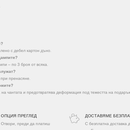
.
е?
илено с дебел картон дъно.
щампите?
пи – по 3 броя от всяка.
 служат?
 при пренасяне.
чките?
 на чантата и предотвратява деформация под тежестта на подарък
ОПЦИЯ ПРЕГЛЕД
ДОСТАВЯМЕ БЕЗПЛА
Отвори, преди да платиш
С безплатна доставка 