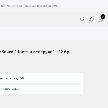
лайн магазин за подаръци и стоки за дома
0
бички "Цветя и пеперуди" - 12 бр.
а Еконт над 50 €
тна доставка.