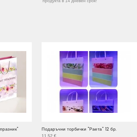
продукта в 14 дневен срок!
празник"
Подаръчни торбички "Раета" 12 бр.
11.52
€