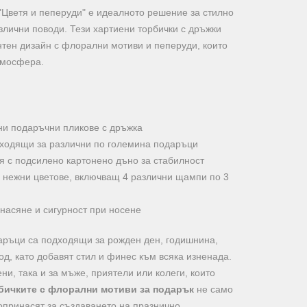
"Цветя и пеперуди" е идеалното решение за стилно
злични поводи. Тези хартиени торбички с дръжки
нтен дизайн с флорални мотиви и пеперуди, които
тмосфера.
ни подаръчни пликове с дръжка
дходящи за различни по големина подаръци
я с подсилено картонено дъно за стабилност
в нежни цветове, включващ 4 различни щампи по 3
насяне и сигурност при носене
даръци са подходящи за рожден ден, годишнина,
од, като добавят стил и финес към всяка изненада.
ени, така и за мъже, приятели или колеги, които
бичките с флорални мотиви за подарък
не само
опринасят за създаването на празнично