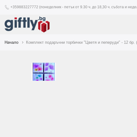
+359883227772 (понеделник - петък от 9.30 ч. до 18,30 ч. събота и недел
Начало
Комплект подаръчни торбички "Цветя и пеперуди" - 12 бр. 