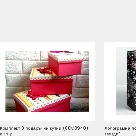
Комплект 3 подаръчни кутии (08C0940)
Холограмна по
звезди"
5.17
€