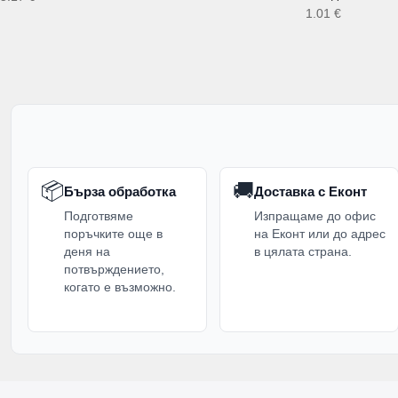
1.01
€
📦
🚚
Бърза обработка
Доставка с Еконт
Подготвяме
Изпращаме до офис
поръчките още в
на Еконт или до адрес
деня на
в цялата страна.
потвърждението,
когато е възможно.