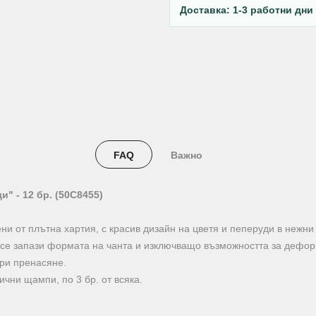
Доставка: 1-3 работни дни
FAQ
Важно
" - 12 бр. (50C8455)
ни от плътна хартия, с красив дизайн на цветя и пеперуди в нежни
 се запази формата на чанта и изключващо възможността за дефор
при пренасяне.
ични щампи, по 3 бр. от всяка.