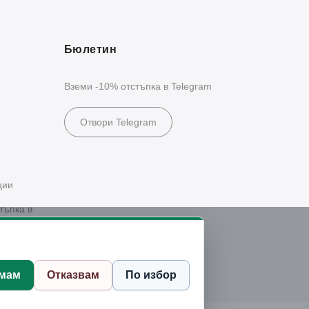
Бюлетин
Вземи -10% отстъпка в Telegram
Отвори Telegram
ции
тъпка в
мам
Отказвам
По избор