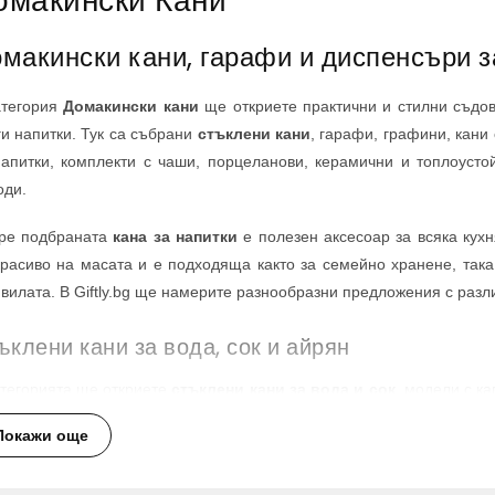
омакински Кани
макински кани, гарафи и диспенсъри з
атегория
Домакински кани
ще откриете практични и стилни съдове
ги напитки. Тук са събрани
стъклени кани
, гарафи, графини, кани
напитки, комплекти с чаши, порцеланови, керамични и топлоуст
оди.
ре подбраната
кана за напитки
е полезен аксесоар за всяка кухн
красиво на масата и е подходяща както за семейно хранене, така 
 вилата. В Giftly.bg ще намерите разнообразни предложения с разл
ъклени кани за вода, сок и айрян
атегорията ще откриете
стъклени кани за вода и сок
, модели с к
стимости. Те са удобни за сервиране на вода, домашна лимонада, 
Покажи още
итки.
клените кани са практични и лесно се вписват в различни сти