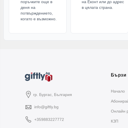
поръчките още в
на Еконт или до адрес
За 
деня на
в цялата страна.
потвърждението,
за 
когато е възможно.
гост
В к
са 
Ке
Осв
топ
Бързи 
до 
Начало
Кер
гр. Бургас, България
пра
Абонирай
info@giftly.bg
Oнлайн 
За
+359883227772
КЗП