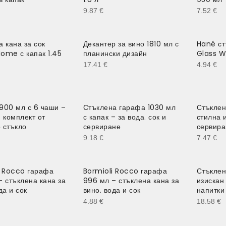
9.87
€
7.52
€
 кана за сок
Декантер за вино 1810 мл с
Hané ст
ome с капак 1.45
планински дизайн
Glass W
17.41
€
4.94
€
900 мл с 6 чаши –
Стъклена гарафа 1030 мл
Стъклен
 комплект от
с капак – за вода. сок и
стилна 
 стъкло
сервиране
сервира
9.18
€
7.47
€
i Rocco гарафа
Bormioli Rocco гарафа
Стъклен
– стъклена кана за
996 мл – стъклена кана за
изискан
да и сок
вино. вода и сок
напитки 
4.88
€
18.58
€