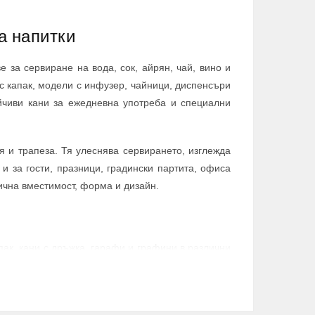
а напитки
 за сервиране на вода, сок, айрян, чай, вино и
 с капак, модели с инфузер, чайници, диспенсъри
ойчиви кани за ежедневна употреба и специални
я и трапеза. Тя улеснява сервирането, изглежда
и за гости, празници, градински партита, офиса
ична вместимост, форма и дизайн.
апак, кани с дръжка, гарафи и графини в различни
фреш, студен чай, компот, айрян и други любими
лове на сервиране. Подходящи са за ежедневна