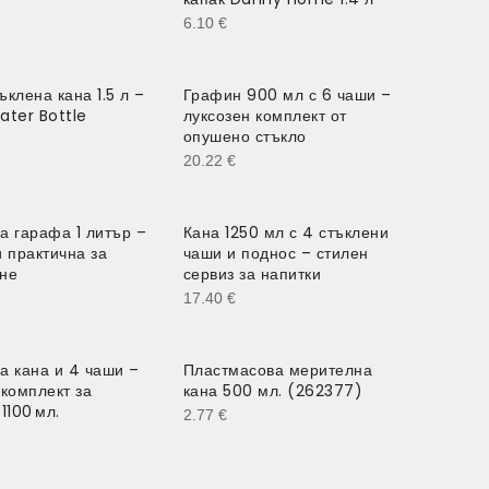
6.10
€
ъклена кана 1.5 л –
Графин 900 мл с 6 чаши –
ater Bottle
луксозен комплект от
опушено стъкло
20.22
€
а гарафа 1 литър –
Кана 1250 мл с 4 стъклени
и практична за
чаши и поднос – стилен
не
сервиз за напитки
17.40
€
а кана и 4 чаши –
Пластмасова мерителна
 комплект за
кана 500 мл. (262377)
1100 мл.
2.77
€