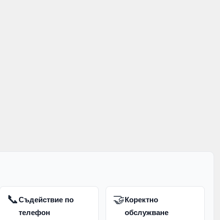
знични поводи.
стъклени чайници
, подходящи за приготвяне на
нта, плодове или подправки.
листата, билките или плодовете от напитката. Те
и летни напитки и по-естествени вкусове.
не
графините и декантерите
. Те са подходящи за
вършен и елегантен вид на масата.
, гости, празници или подарък за човек, който
📞
🤝
Съдействие по
Коректно
телефон
обслужване