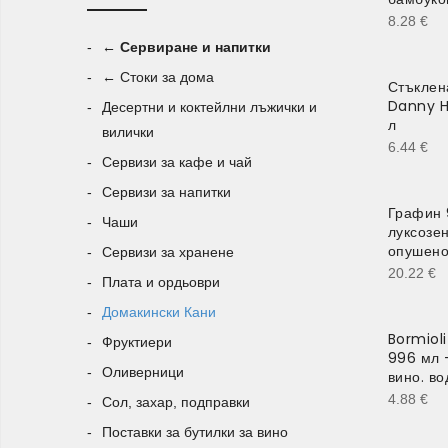
8.28
€
← Сервиране и напитки
← Стоки за дома
Стъклена
Danny H
Десертни и коктейлни лъжички и
л
вилички
6.44
€
Сервизи за кафе и чай
Сервизи за напитки
Графин 
Чаши
луксозен
опушено
Сервизи за хранене
20.22
€
Плата и ордьоври
Домакински Кани
Bormiol
Фруктиери
996 мл 
Оливерници
вино. во
4.88
€
Сол, захар, подправки
Поставки за бутилки за вино