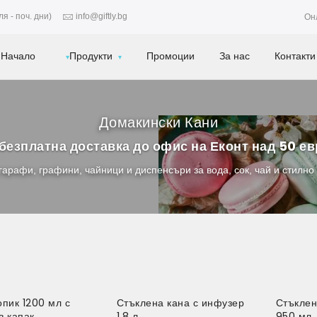
я - поч. дни)
info@giftly.bg
Он
Начало
Продукти
Промоции
За нас
Контакти
Домакински Кани
безплатна доставка до офис на Еконт над 50 е
гарафи, графини, чайници и диспенсъри за вода, сок, чай и стилно
опик 1200 мл с
Стъклена кана с инфузер
Стъклен
в капак
1.8 л
950 мл