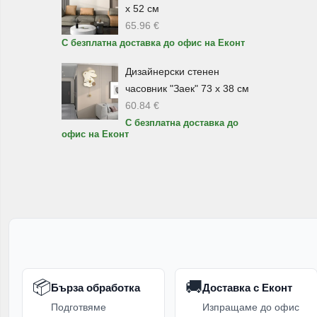
х 52 см
упо
65.96
€
С безплатна доставка до офис на Еконт
Ка
Дизайнерски стенен
За 
часовник "Заек" 73 х 38 см
чай
60.84
€
С безплатна доставка до
Мод
офис на Еконт
са 
Га
Ако
сер
Дек
дър
📦
🚚
Бърза обработка
Доставка с Еконт
Ди
Подготвяме
Изпращаме до офис