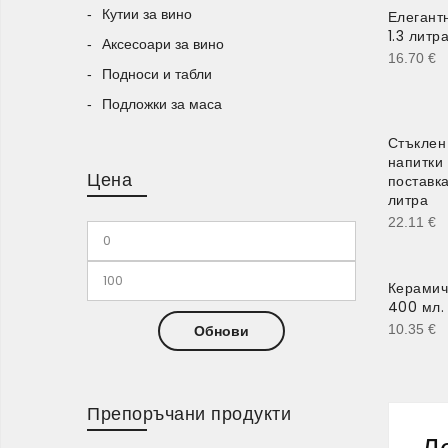
Кутии за вино
Елегант
1.3 литр
Аксесоари за вино
16.70
€
Подноси и табли
Подложки за маса
Стъклен
напитки
Цена
поставка
литра
22.11
€
Керамич
400 мл.
10.35
€
Обнови
Препоръчани продукти