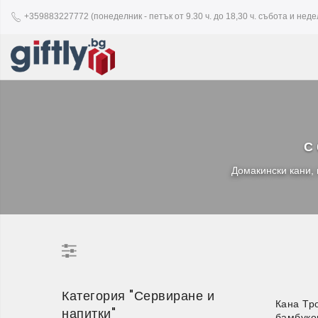
+359883227772 (понеделник - петък от 9.30 ч. до 18,30 ч. събота и недел
С 
Домакински кани, 
Категория "Сервиране и
Кана Тр
напитки"
бамбуко