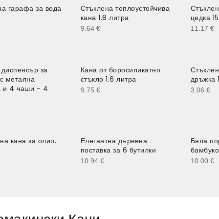
на гарафа за вода
Стъклена топлоустойчива
Стъклен
а
кана 1.8 литра
цедка 1
9.64
€
11.17
€
 диспенсър за
Кана от боросиликатно
Стъклен
 с метална
стъкло 1.6 литра
дръжка 1
 и 4 чаши - 4
9.75
€
3.06
€
на кана за олио.
Елегантна дървена
Бяла по
поставка за 6 бутилки
бамбуко
10.94
€
10.00
€