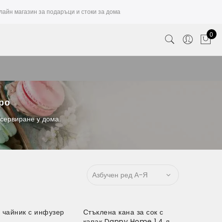
лайн магазин за подаръци и стоки за дома
0
вро
 сервиране у дома.
 чайник с инфузер
Стъклена кана за сок с
капак Danny Home 1.4 л