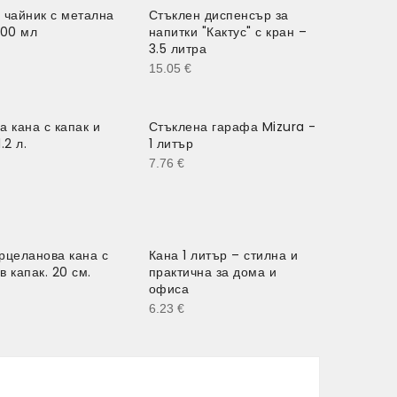
 чайник с метална
Стъклен диспенсър за
500 мл
напитки "Кактус" с кран –
3.5 литра
15.05
€
а кана с капак и
Стъклена гарафа Mizura -
.2 л.
1 литър
7.76
€
рцеланова кана с
Кана 1 литър – стилна и
в капак. 20 см.
практична за дома и
офиса
6.23
€