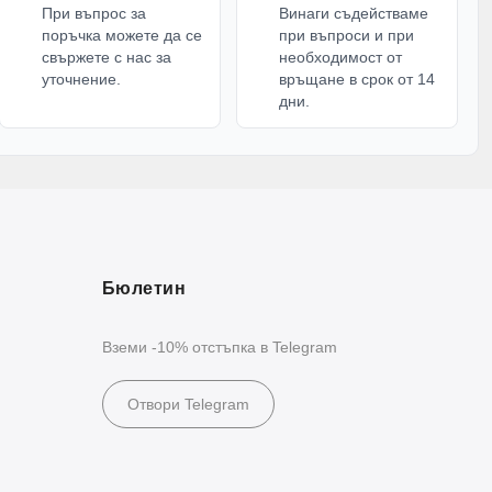
При въпрос за
Винаги съдействаме
е
диспенсър за напитки
с кран. Той е практичен
поръчка можете да се
при въпроси и при
 напитки, които могат да се сервират удобно на
свържете с нас за
необходимост от
уточнение.
връщане в срок от 14
дни.
сно решение за завършена подредба на масата. Те
одарък.
 още
порцеланови кани
, керамични кани и
 различни приложения – от сервиране на напитки
Бюлетин
Вземи -10% отстъпка в Telegram
на визия, докато топлоустойчивите модели са
Отвори Telegram
йници и диспенсъри;