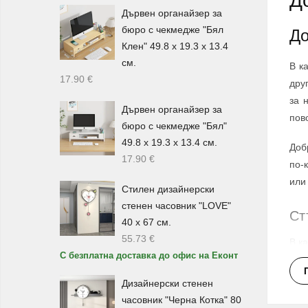
Д
Дървен органайзер за
бюро с чекмедже "Бял
До
Клен" 49.8 х 19.3 х 13.4
см.
В к
17.90
€
дру
за 
Дървен органайзер за
пов
бюро с чекмедже "Бял"
49.8 х 19.3 х 13.4 см.
Доб
17.90
€
по-
или
Стилен дизайнерски
стенен часовник "LOVE"
Ст
40 х 67 см.
55.73
€
В к
С безплатна доставка до офис на Еконт
вме
нап
Дизайнерски стенен
часовник "Черна Котка" 80
Стъ