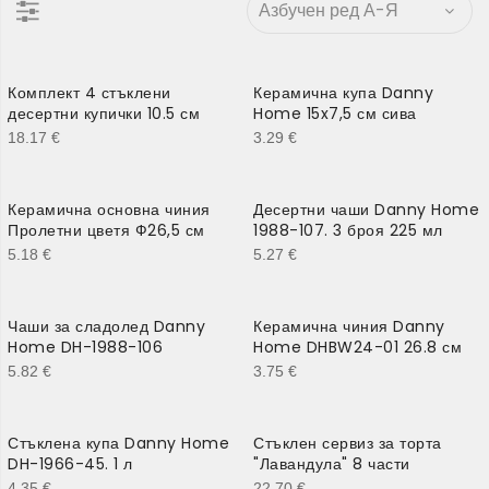
Комплект 4 стъклени
Керамична купа Danny
десертни купички 10.5 см
Home 15x7,5 см сива
18.17
€
3.29
€
Керамична основна чиния
Десертни чаши Danny Home
Пролетни цветя Ф26,5 см
1988-107. 3 броя 225 мл
5.18
€
5.27
€
Чаши за сладолед Danny
Керамична чиния Danny
Home DH-1988-106
Home DHBW24-01 26.8 см
5.82
€
3.75
€
Стъклена купа Danny Home
Стъклен сервиз за торта
DH-1966-45. 1 л
"Лавандула" 8 части
4.35
€
22.70
€