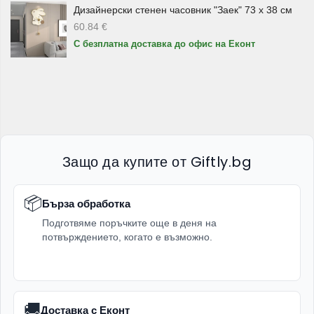
Дизайнерски стенен часовник "Заек" 73 х 38 см
кухня.
60.84
€
С безплатна доставка до офис на Еконт
Сервизи за хранене
– за ежедневна трапеза и
гости;
Сервизи за торта
– за празници, десерти и
специални поводи;
Керамични чинии
– практични за основни ястия и
сервиране;
Защо да купите от Giftly.bg
Купи и купички
– за салати, супи, десерти, сосове
и разядки;
📦
Бърза обработка
Десертни чаши
– за сладолед, кремове, плодове и
Подготвяме поръчките още в деня на
лакомства;
потвърждението, когато е възможно.
Детски сервизи
– за по-забавно и удобно хранене
на децата.
Защо да изберете сервизи от
🚚
Доставка с Еконт