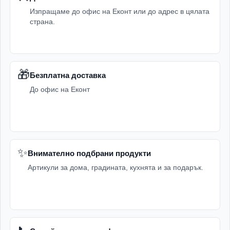
Giftly.bg?
Изпращаме до офис на Еконт или до адрес в цялата
страна.
В Giftly.bg ще откриете
сервизи за хранене
и комплекти
за сервиране, които съчетават практичност, красив
дизайн и удобство за всекидневна употреба. Те са
подходящи както за лична употреба, така и за подарък
🎁
Безплатна доставка
за близък човек.
До офис на Еконт
Разгледайте предложенията в категория
Сервизи за
хранене
и изберете подходящ комплект според повода,
стила на дома и нуждите на вашата трапеза. С
правилния сервиз всяко хранене и всяко сервиране
✨
Внимателно подбрани продукти
изглеждат по-красиво и завършено.
Артикули за дома, градината, кухнята и за подарък.
Често задавани въпроси
Какви сервизи мога да намеря в
категорията?