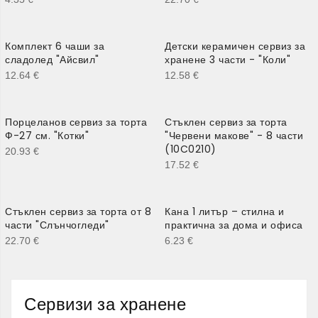
Комплект 6 чаши за
Детски керамичен сервиз за
сладолед "Айсвил"
хранене 3 части - "Коли"
12.64
€
12.58
€
Порцеланов сервиз за торта
Стъклен сервиз за торта
Ф-27 см. "Котки"
"Червени макове" - 8 части
(10C0210)
20.93
€
17.52
€
Стъклен сервиз за торта от 8
Кана 1 литър – стилна и
части "Слънчогледи"
практична за дома и офиса
22.70
€
6.23
€
Сервизи за хранене