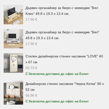
десерти.
Дървен органайзер за бюро с чекмедже "Бял
Клен" 49.8 х 19.3 х 13.4 см.
Детски сервизи за хранене
17.90
€
За най-малките ще откриете и
детски сервизи за
Дървен органайзер за бюро с чекмедже "Бял"
хранене
с весел дизайн. Те са подходящи за ежедневна
49.8 х 19.3 х 13.4 см.
употреба, детски подарък или по-интересно поднасяне
17.90
€
на храната у дома.
Детският сервиз е практичен избор за семейства с деца
Стилен дизайнерски стенен часовник "LOVE" 40
и може да направи храненето по-забавно, удобно и
х 67 см.
55.73
€
приятно.
С безплатна доставка до офис на Еконт
Сервизи като практичен подарък
Дизайнерски стенен часовник "Черна Котка" 80 х
Сервизите и комплектите за хранене
са отличен избор
52 см
65.96
€
за подарък за нов дом, домакинство, рожден ден, имен
С безплатна доставка до офис на Еконт
ден, Коледа, годишнина или друг специален повод. Те
са полезни, красиви и винаги намират място във всяка