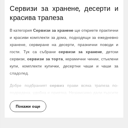
Сервизи за хранене, десерти и
красива трапеза
В категория
Сервизи за хранене
ще откриете практични
и красиви комплекти за дома, подходящи за ежедневно
хранене, сервиране на десерти, празнични поводи и
гости. Тук са събрани
сервизи за хранене
, детски
сервизи,
сервизи за торта
, керамични чинии, стъклени
купи, комплекти купички, десертни чаши и чаши за
сладолед.
Добре подбраният
сервиз
прави всяка трапеза по-
подредена, удобна и приятна. Независимо дали търсите
комплект за семейна вечеря, съдове за десерт, сервиз за
Покажи още
торта или практична посуда за ежедневна употреба, в
Giftly.bg ще намерите разнообразни предложения за
различни вкусове, стилове и поводи.