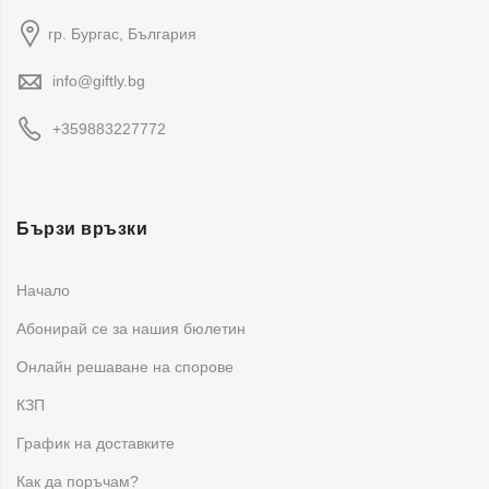
гр. Бургас, България
Има ли детски сервизи за хранене?
info@giftly.bg
Да, в категорията ще откриете
детски сервизи за
хранене
, подходящи за ежедневна употреба и за
+359883227772
подарък на дете.
Как да избера подходящ сервиз за
дома?
Бързи връзки
Изборът зависи от начина на употреба. За ежедневна
Начало
трапеза изберете
сервиз за хранене
или керамични
чинии, а за гости и празници – сервиз за торта, десертни
Абонирай се за нашия бюлетин
чаши или комплект купички за сервиране.
Oнлайн решаване на спорове
КЗП
График на доставките
Как да поръчам?