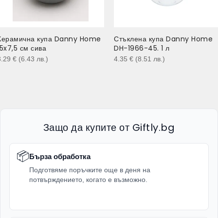
Керамична купа Danny Home
Стъклена купа Danny Home
15x7,5 см сива
DH-1966-45. 1 л
3.29
€
(6.43
лв.
)
4.35
€
(8.51
лв.
)
Защо да купите от Giftly.bg
📦
Бърза обработка
Подготвяме поръчките още в деня на
потвърждението, когато е възможно.