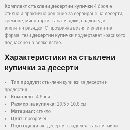
Комплект стъклени десертни купички
4 броя е
стилно и практично решение за сервиране на десерти,
кремове, мини торти, салати, ядки, сладолед и
апетитни разядки. С прозрачна визия и елегантна
форма, тези
десертни купички
подчертават красивото
поднасяне на всяко ястие.
Характеристики на стъклени
купички за десерти
Тип продукт:
стъклени купички за десерти и
предястия
Комплект:
4 броя
Размер на купичка:
10.5 х 10.8 см
Материал:
стъкло
Цвят:
прозрачен
Подходящи за:
десерти, сладолед, салати, мини