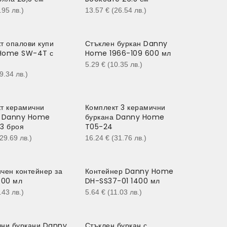
4.95
лв.
)
13.57
€
(26.54
лв.
)
т опалови купи
Стъклен буркан Danny
Home SW-4T с
Home 1966-109 600 мл
5.29
€
(10.35
лв.
)
19.34
лв.
)
т керамични
Комплект 3 керамични
и Danny Home
буркана Danny Home
3 броя
T05-24
(29.69
лв.
)
16.24
€
(31.76
лв.
)
чен контейнер за
Контейнер Danny Home
000 мл
DH-SS37-01 1400 мл
6.43
лв.
)
5.64
€
(11.03
лв.
)
ни буркани Danny
Стъклен буркан с