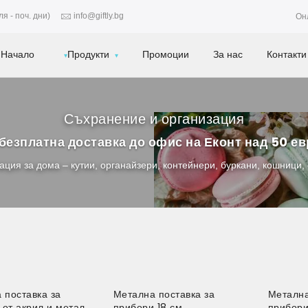
я - поч. дни)
info@giftly.bg
Он
Начало
Продукти
Промоции
За нас
Контакти
Съхранение и организация
безплатна доставка до офис на Еконт над 50 е
ция за дома – кутии, органайзери, контейнери, буркани, кошници,
 поставка за
Метална поставка за
Метална
 от акрил и метал
прибори 18 см
прибори