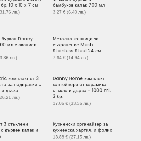
р. 10 x 10 x 7 см
бамбуков капак 700 мл
(31.76
лв.
)
3.27
€
(6.40
лв.
)
 буркан Danny
Метална кошница за
0 мл с акациев
съхранение Mesh
Stainless Steel 24 см
13.36
лв.
)
7.64
€
(14.94
лв.
)
ic комплект от 3
Danny Home комплект
ета за подправки с
контейнери от керамика.
 и дъска
стъкло и дърво - 1000 ml.
3 бр.
(26.21
лв.
)
17.05
€
(33.35
лв.
)
т 3 стъклени
Кухненски органайзер за
 с дървен капак и
кухненска хартия. и фолио
а
13.88
€
(27.15
лв.
)