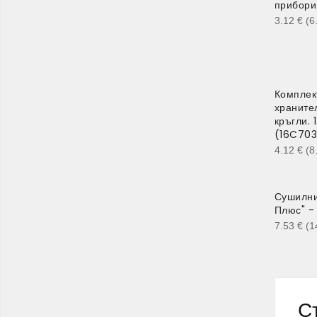
прибори 
3.12
€
(6
Комплек
храните
кръгли. 1
(16C703
4.12
€
(8
Сушилни
Плюс" -
7.53
€
(1
С