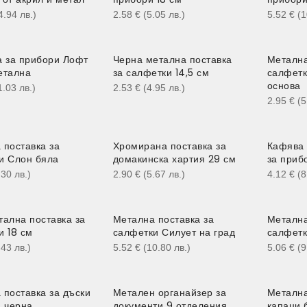
4.94
лв.
)
2.58
€
(5.05
лв.
)
5.52
€
(
а за прибори Лофт
Черна метална поставка
Метална
етална
за салфетки 14,5 см
салфетк
основа
1.03
лв.
)
2.53
€
(4.95
лв.
)
2.95
€
(
 поставка за
Хромирана поставка за
Кафява 
и Слон бяла
домакинска хартия 29 см
за приб
.30
лв.
)
2.90
€
(5.67
лв.
)
4.12
€
(
тална поставка за
Метална поставка за
Метална
и 18 см
салфетки Силует на град
салфетк
.43
лв.
)
5.52
€
(10.80
лв.
)
5.06
€
(
 поставка за дъски
Метален органайзер за
Метална
и черна
документи 9 отделения
капаци 