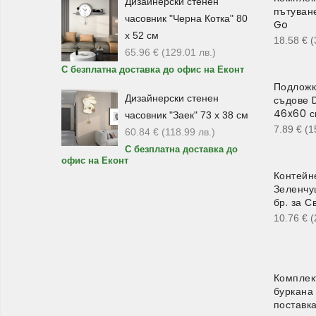
Дизайнерски стенен
пътуван
часовник "Черна Котка" 80
Go
х 52 см
18.58
€
(
65.96
€
(129.01
лв.
)
С безплатна доставка до офис на Еконт
Подложк
Дизайнерски стенен
съдове
46x60 с
часовник "Заек" 73 х 38 см
7.89
€
(1
60.84
€
(118.99
лв.
)
С безплатна доставка до
офис на Еконт
Контейн
Зеленчу
бр. за С
10.76
€
(
Комплек
буркана
поставк