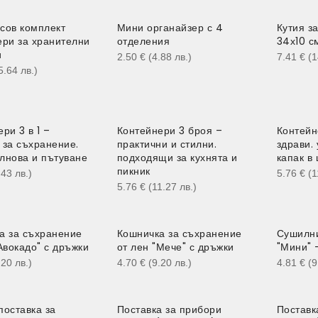
сов комплект
Мини органайзер с 4
Кутия за
ери за хранителни
отделения
34х10 с
и
2.50
€
(4.88
лв.
)
7.41
€
(
5.64
лв.
)
ри 3 в 1 –
Контейнери 3 броя –
Контейн
 за съхранение.
практични и стилни.
здрави.
лнова и пътуване
подходящи за кухнята и
капак в
пикник
.43
лв.
)
5.76
€
(
5.76
€
(11.27
лв.
)
а за съхранение
Кошничка за съхранение
Сушилни
Авокадо" с дръжки
от лен "Мече" с дръжки
"Мини" 
.20
лв.
)
4.70
€
(9.20
лв.
)
4.81
€
(
поставка за
Поставка за прибори
Поставк