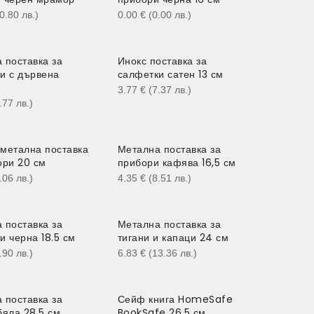
10.80
лв.
)
0.00
€
(0.00
лв.
)
 поставка за
Инокс поставка за
и с дървена
салфетки сатен 13 см
3.77
€
(7.37
лв.
)
5.77
лв.
)
метална поставка
Метална поставка за
ори 20 см
прибори кафява 16,5 см
8.06
лв.
)
4.35
€
(8.51
лв.
)
 поставка за
Метална поставка за
и черна 18.5 см
тигани и капаци 24 см
9.90
лв.
)
6.83
€
(13.36
лв.
)
 поставка за
Сейф книга HomeSafe
бяла 28,5 см
BookSafe 26.5 см