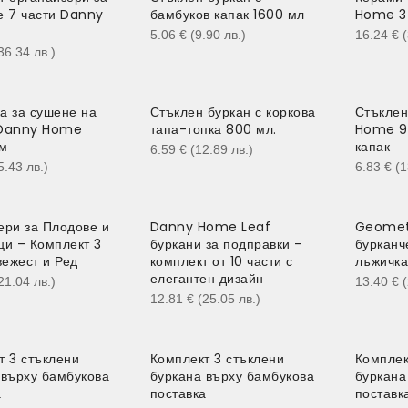
е 7 части Danny
бамбуков капак 1600 мл
Home 3 б
5.06
€
(9.90
лв.
)
16.24
€
36.34
лв.
)
а за сушене на
Стъклен буркан с коркова
Стъклен
 Danny Home
тапа-топка 800 мл.
Home 90
м
капак
6.59
€
(12.89
лв.
)
5.43
лв.
)
6.83
€
(
ери за Плодове и
Danny Home Leaf
Geometr
ци – Комплект 3
буркани за подправки –
бурканч
вежест и Ред
комплект от 10 части с
лъжичка
елегантен дизайн
21.04
лв.
)
13.40
€
12.81
€
(25.05
лв.
)
т 3 стъклени
Комплект 3 стъклени
Комплек
 върху бамбукова
буркана върху бамбукова
буркана
а
поставка
поставк