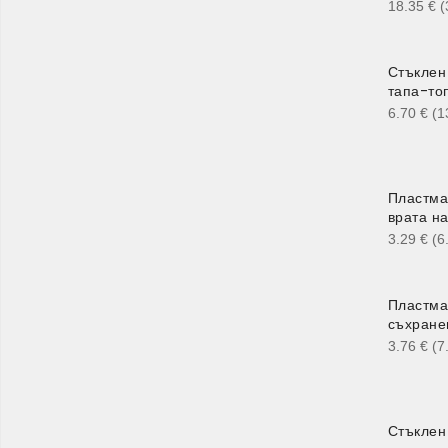
18.35
€
(
Стъклен
тапа-топ
6.70
€
(1
Пластма
врата н
3.29
€
(6
Пластма
съхране
3.76
€
(7
Стъклен