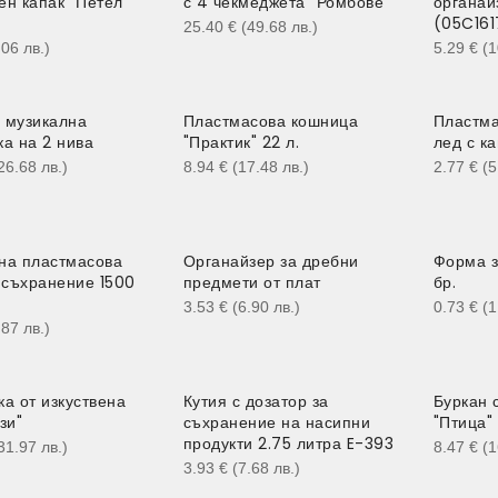
ен капак "Петел"
с 4 чекмеджета "Ромбове"
органай
(05C161
25.40
€
(49.68
лв.
)
.06
лв.
)
5.29
€
(
 музикална
Пластмасова кошница
Пластма
ка на 2 нива
"Практик" 22 л.
лед с к
26.68
лв.
)
8.94
€
(17.48
лв.
)
2.77
€
(
на пластмасова
Органайзер за дребни
Форма з
а съхранение 1500
предмети от плат
бр.
3.53
€
(6.90
лв.
)
0.73
€
(
.87
лв.
)
а от изкуствена
Кутия с дозатор за
Буркан 
зи"
съхранение на насипни
"Птица"
продукти 2.75 литра E-393
31.97
лв.
)
8.47
€
(
3.93
€
(7.68
лв.
)