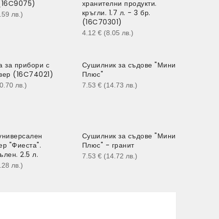
(16C9075)
хранителни продукти.
кръгли. 1.7 л. - 3 бр.
7.59
лв.
)
(16C70301)
4.12
€
(8.05
лв.
)
а за прибори с
Сушилник за съдове "Мини
зер (16C74021)
Плюс"
10.70
лв.
)
7.53
€
(14.73
лв.
)
универсален
Сушилник за съдове "Мини
ер "Фиеста".
Плюс" - гранит
лен. 2.5 л.
7.53
€
(14.72
лв.
)
8.28
лв.
)