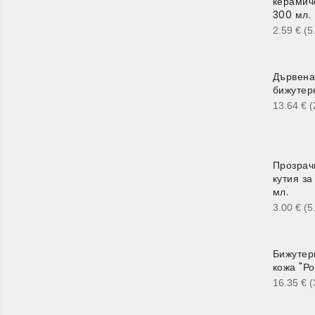
керамич
300 мл.
2.59
€
(5
Дървена
бижутер
13.64
€
(
Прозрач
кутия з
мл.
3.00
€
(5
Бижутерк
кожа "Ро
16.35
€
(