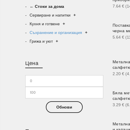
7.64
€
(1
← Стоки за дома
Сервиране и напитки
+
Кухня и готвене
+
Поставк
черна м
Съхранение и организация
+
5.64
€
(1
Грижа и уют
+
Метална
Цена
салфетк
2.20
€
(4
Бяла ме
салфетк
3.29
€
(6
Обнови
Метална
и капац