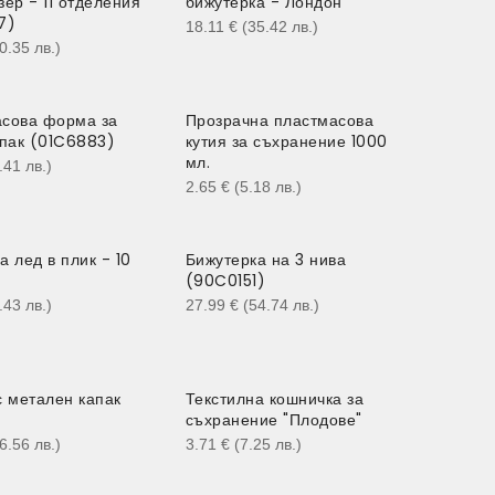
зер - 11 отделения
бижутерка - Лондон
7)
18.11
€
(35.42
лв.
)
10.35
лв.
)
сова форма за
Прозрачна пластмасова
апак (01C6883)
кутия за съхранение 1000
мл.
5.41
лв.
)
2.65
€
(5.18
лв.
)
а лед в плик - 10
Бижутерка на 3 нива
(90C0151)
1.43
лв.
)
27.99
€
(54.74
лв.
)
с метален капак
Текстилна кошничка за
съхранение "Плодове"
16.56
лв.
)
3.71
€
(7.25
лв.
)