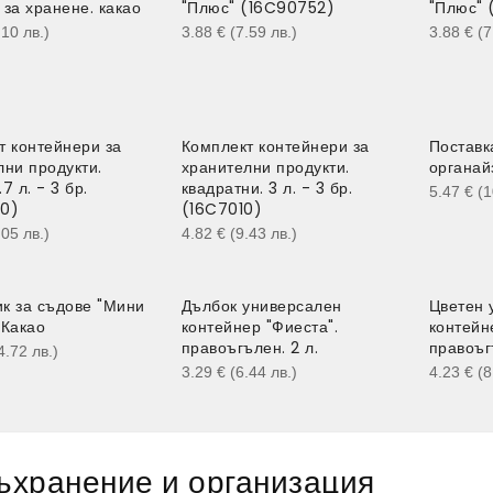
за хранене. какао
"Плюс" (16C90752)
"Плюс" 
.10
лв.
)
3.88
€
(7.59
лв.
)
3.88
€
(
т контейнери за
Комплект контейнери за
Поставк
лни продукти.
хранителни продукти.
органай
.7 л. - 3 бр.
квадратни. 3 л. - 3 бр.
5.47
€
(
0)
(16C7010)
.05
лв.
)
4.82
€
(9.43
лв.
)
к за съдове "Мини
Дълбок универсален
Цветен 
 Какао
контейнер "Фиеста".
контейн
правоъгълен. 2 л.
правоъгъ
4.72
лв.
)
3.29
€
(6.44
лв.
)
4.23
€
(
ъхранение и организация