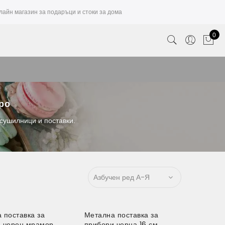
лайн магазин за подаръци и стоки за дома
0
вро
 сушилници и поставки.
 поставка за
Метална поставка за
 черен мрамор
прибори черна 16 см