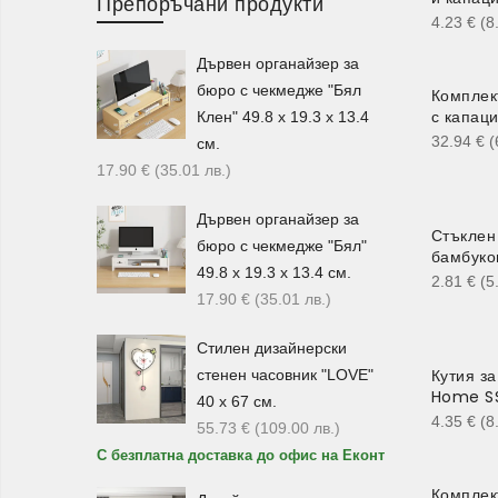
Препоръчани продукти
4.23
€
(8
Дървен органайзер за
бюро с чекмедже "Бял
Комплек
с капаци
Клен" 49.8 х 19.3 х 13.4
32.94
€
(
см.
17.90
€
(35.01
лв.
)
Дървен органайзер за
Стъклен
бюро с чекмедже "Бял"
бамбуко
49.8 х 19.3 х 13.4 см.
2.81
€
(5
17.90
€
(35.01
лв.
)
Стилен дизайнерски
Кутия з
стенен часовник "LOVE"
Home SS
40 х 67 см.
4.35
€
(8
55.73
€
(109.00
лв.
)
С безплатна доставка до офис на Еконт
Комплек