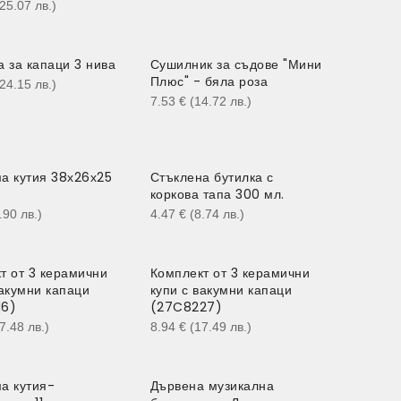
(25.07
лв.
)
а за капаци 3 нива
Сушилник за съдове "Мини
Плюс" - бяла роза
(24.15
лв.
)
7.53
€
(14.72
лв.
)
а кутия 38х26х25
Стъклена бутилка с
коркова тапа 300 мл.
6.90
лв.
)
4.47
€
(8.74
лв.
)
т от 3 керамични
Комплект от 3 керамични
вакумни капаци
купи с вакумни капаци
16)
(27C8227)
17.48
лв.
)
8.94
€
(17.49
лв.
)
а кутия-
Дървена музикална