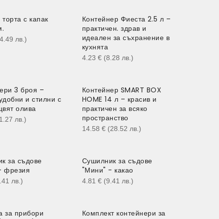
 торта с капак
Контейнер Фиеста 2.5 л –
м.
практичен. здрав и
идеален за съхранение в
14.49
лв.
)
кухнята
4.23
€
(8.28
лв.
)
ери 3 броя –
Контейнер SMART BOX
 удобни и стилни с
HOME 14 л – красив и
 цвят олива
практичен за всяко
пространство
11.27
лв.
)
14.58
€
(28.52
лв.
)
к за съдове
Сушилник за съдове
- фрезия
"Мини" - какао
9.41
лв.
)
4.81
€
(9.41
лв.
)
а за прибори
Комплект контейнери за