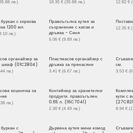
35.88
лв.
)
18.35
€
(35.88
лв.
)
12.82
€
 буркан с коркова
Правоъгълна кутия за
Поставк
ка 1200 мл.
съхранение с капак и
12.35
€
дръжка - Синя
3.10
лв.
)
5.06
€
(9.89
лв.
)
сов органайзер за
Пластмасов органайзер с
Сгъваем
а шкаф (01C2804)
дръжка за пренасяне
см.
.44
лв.
)
3.41
€
(6.67
лв.
)
3.53
€
(
сова кошничка за
Контейнер за хранителни
Комплек
ние
продукти. правоъгълен.
купи с 
0.65 л. (16C7041)
(27C82
.36
лв.
)
2.30
€
(4.49
лв.
)
8.94
€
(
 буркан с
Дървена кутия мини комод
Сгъваем