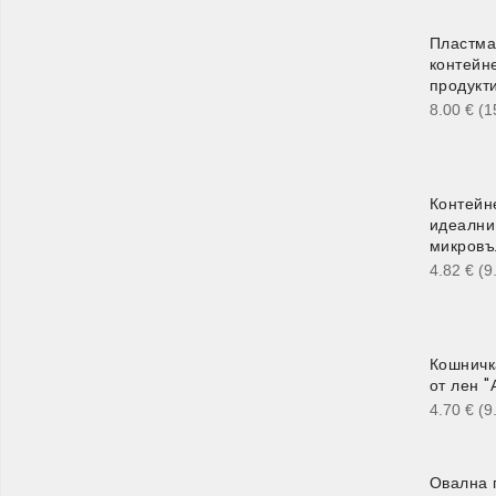
Пластма
контейн
продукт
8.00
€
(1
Контейне
идеални
микровъ
4.82
€
(9
Кошничк
от лен "
4.70
€
(9
Овална 