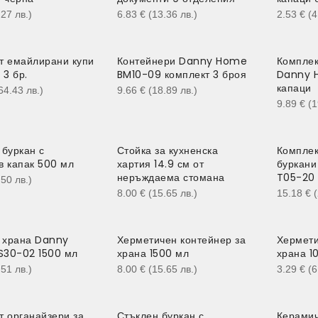
.27
лв.
)
6.83
€
(13.36
лв.
)
2.53
€
(
т емайлирани купи
Контейнери Danny Home
Комплек
 3 бр.
BM10-09 комплект 3 броя
Danny 
капаци
64.43
лв.
)
9.66
€
(18.89
лв.
)
9.89
€
(
 буркан с
Стойка за кухненска
Комплек
в капак 500 мл
хартия 14.9 см от
буркан
неръждаема стомана
T05-20 
.50
лв.
)
8.00
€
(15.65
лв.
)
15.18
€
а храна Danny
Херметичен контейнер за
Хермети
30-02 1500 мл
храна 1500 мл
храна 1
.51
лв.
)
8.00
€
(15.65
лв.
)
3.29
€
(
т органайзери за
Стъклен буркан с
Керамич