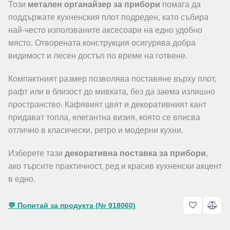
Този
метален органайзер за прибори
помага да
поддържате кухненския плот подреден, като събира
най-често използваните аксесоари на едно удобно
място. Отворената конструкция осигурява добра
видимост и лесен достъп по време на готвене.
Компактният размер позволява поставяне върху плот,
рафт или в близост до мивката, без да заема излишно
пространство. Кафявият цвят и декоративният кант
придават топла, елегантна визия, която се вписва
отлично в класически, ретро и модерни кухни.
Изберете тази
декоративна поставка за прибори
,
ако търсите практичност, ред и красив кухненски акцент
в едно.
💬 Попитай за продукта (№ 918060)