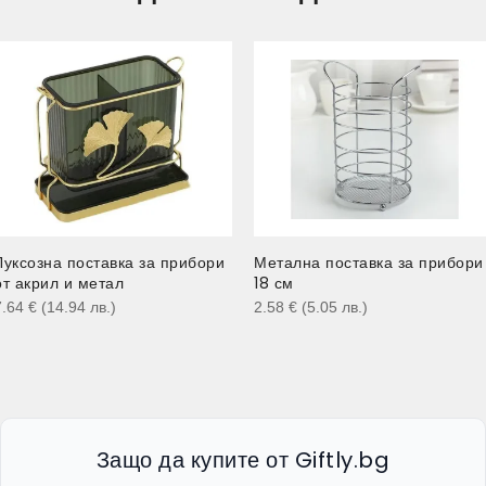
Луксозна поставка за прибори
Метална поставка за прибори
от акрил и метал
18 см
7.64
€
(14.94
лв.
)
2.58
€
(5.05
лв.
)
Защо да купите от Giftly.bg