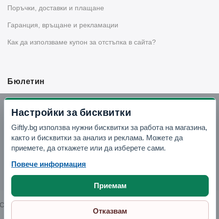
Поръчки, доставки и плащане
Гаранция, връщане и рекламации
Как да използваме купон за отстъпка в сайта?
Бюлетин
Вземи -10% отстъпка в Telegram
Настройки за бисквитки
Giftly.bg използва нужни бисквитки за работа на магазина,
Отвори Telegram
както и бисквитки за анализ и реклама. Можете да
приемете, да откажете или да изберете сами.
Повече информация
Приемам
Copyright © 2026 GIFTLY.BG. All rights reserved.
Отказвам