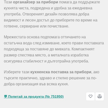
Този
органайзер за прибори
помага да поддържате
кухнята чиста, подредена и удобна за ежедневна
употреба. Отвореният дизайн позволява добра
видимост и лесен достъп до приборите по време на
готвене, сервиране или почистване.
Мрежестата основа подпомага оттичането на
остатъчна вода след измиване, което прави поставката
подходяща за поставяне до мивката. Компактният
размер спестява място, а металната изработка
осигурява стабилност и дълготрайна употреба.
Изберете тази
кухненска поставка за прибори
, ако
търсите практично, здраво и стилно решение за по-
добра организация във всяка кухня.
💬 Попитай за продукта (№ 751950)