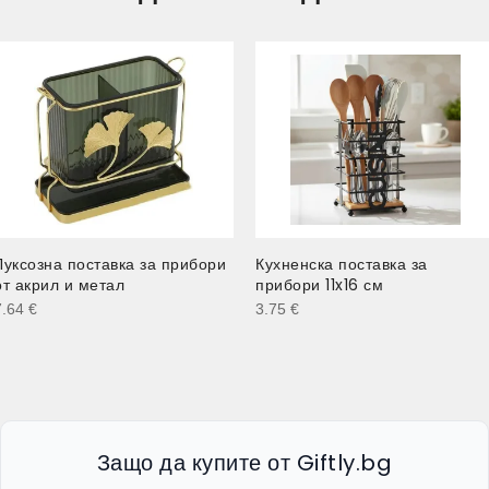
Луксозна поставка за прибори
Кухненска поставка за
от акрил и метал
прибори 11x16 см
7.64
€
3.75
€
Защо да купите от Giftly.bg