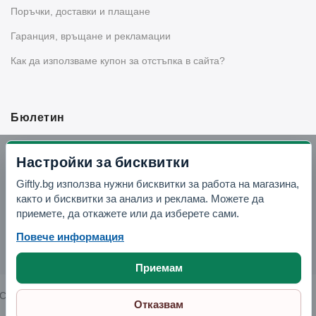
Поръчки, доставки и плащане
Гаранция, връщане и рекламации
Как да използваме купон за отстъпка в сайта?
Бюлетин
Вземи -10% отстъпка в Telegram
Настройки за бисквитки
Giftly.bg използва нужни бисквитки за работа на магазина,
Отвори Telegram
както и бисквитки за анализ и реклама. Можете да
приемете, да откажете или да изберете сами.
Повече информация
Приемам
Copyright © 2026 GIFTLY.BG. All rights reserved.
Отказвам