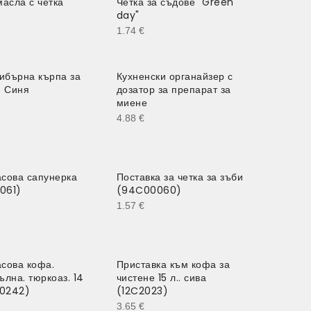
масла с четка
Четка за съдове "Green
day"
1.74
€
бърна кърпа за
Кухненски органайзер с
- Синя
дозатор за препарат за
миене
4.88
€
сова сапунерка
Поставка за четка за зъби
061)
(94C00060)
1.57
€
сова кофа.
Приставка към кофа за
ълна. тюркоаз. 14
чистене 15 л.. сива
20242)
(12C2023)
3.65
€