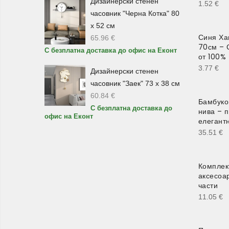
Дизайнерски стенен
1.52
€
часовник "Черна Котка" 80
х 52 см
Синя Ха
65.96
€
70см – 
С безплатна доставка до офис на Еконт
от 100%
3.77
€
Дизайнерски стенен
часовник "Заек" 73 х 38 см
60.84
€
Бамбуко
С безплатна доставка до
нива – п
офис на Еконт
елегантн
35.51
€
Комплек
аксесоар
части
11.05
€