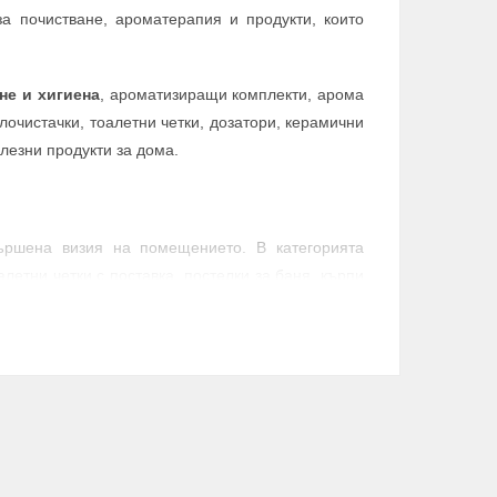
за почистване, ароматерапия и продукти, които
не и хигиена
, ароматизиращи комплекти, арома
очистачки, тоалетни четки, дозатори, керамични
олезни продукти за дома.
ършена визия на помещението. В категорията
летни четки с поставка, постелки за баня, кърпи
 избрани според нуждите на банята – за зоната
иена или за повече комфорт след къпане.
щи комплекти
, арома комплекти, арома лампи и