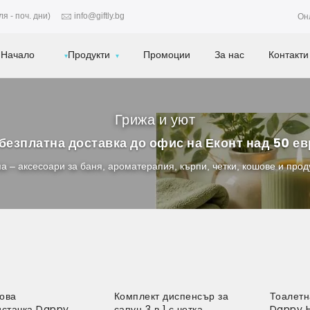
я - поч. дни)
info@giftly.bg
Он
Начало
Продукти
Промоции
За нас
Контакти
Грижа и уют
безплатна доставка до офис на Еконт над 50 е
а – аксесоари за баня, ароматерапия, кърпи, четки, кошове и прод
ова
Комплект диспенсър за
Тоалетн
истачка Danny
сапун 3 в 1 с четка
Danny 