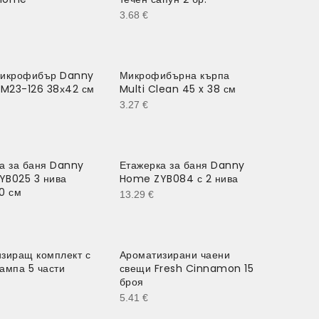
3.68
€
микрофибър Danny
Микрофибърна кърпа
M23-126 38х42 см
Multi Clean 45 x 38 см
3.27
€
а за баня Danny
Етажерка за баня Danny
YB025 3 нива
Home ZYB084 с 2 нива
0 см
13.29
€
зиращ комплект с
Ароматизирани чаени
ампа 5 части
свещи Fresh Cinnamon 15
броя
5.41
€