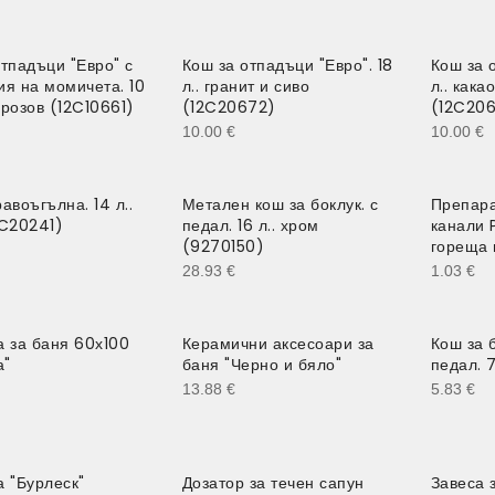
тпадъци "Евро" с
Кош за отпадъци "Евро". 18
Кош за 
ия на момичета. 10
л.. гранит и сиво
л.. кака
и розов (12C10661)
(12C20672)
(12C20
10.00
€
10.00
€
авоъгълна. 14 л..
Метален кош за боклук. с
Препара
2C20241)
педал. 16 л.. хром
канали 
(9270150)
гореща 
28.93
€
1.03
€
а за баня 60х100
Керамични аксесоари за
Кош за 
а"
баня "Черно и бяло"
педал. 7
13.88
€
5.83
€
а "Бурлеск"
Дозатор за течен сапун
Завеса 