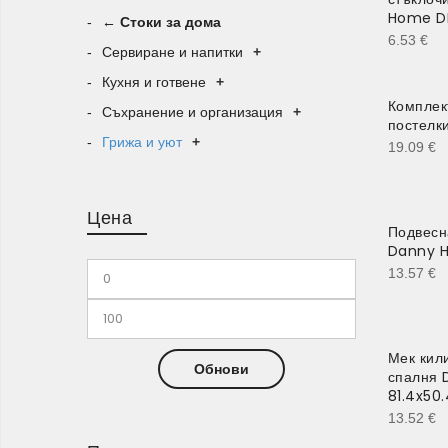
Home DH
← Стоки за дома
6.53
€
Сервиране и напитки
+
Кухня и готвене
+
Комплек
Съхранение и организация
+
постелки
Грижа и уют
+
19.09
€
Цена
Подвесн
Danny 
13.57
€
Мек кил
Обнови
спалня
81.4x50.
13.52
€