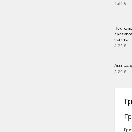
4.94
€
Постелк
противо
основа
4.23
€
Аксесоа
5.29
€
Г
Гр
Гри