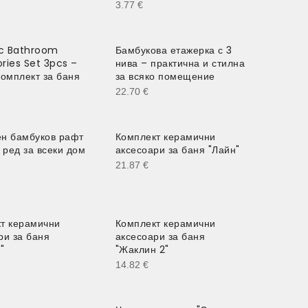
3.77
€
c Bathroom
Бамбукова етажерка с 3
ries Set 3pcs –
нива – практична и стилна
комплект за баня
за всяко помещение
22.70
€
н бамбуков рафт
Комплект керамични
 ред за всеки дом
аксесоари за баня "Лайн"
21.87
€
т керамични
Комплект керамични
ри за баня
аксесоари за баня
"
"Жаклин 2"
14.82
€