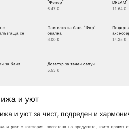
"Фенер"
DREAM"
6.47
€
11.64
€
а с
Постелка за баня "Фар".
Подаръч
плъзгаща се
овална
аксесоа
8.00
€
14.35
€
ри за баня
Дозатор за течен сапун
5.53
€
рижа и уют
ижа и уют за чист, подреден и хармон
жа и уют
е категория, посветена на продуктите, които правят 