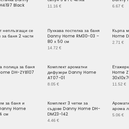
4197 Black
11.16
€
6.67
€
т неплъзгащи се
Пухкава постелка за баня
Кърпа 
 за баня 2 части
Danny Home RM30-03 –
Home D
80 х 50 см
2.71
€
14.72
€
а полица за баня
Комплект ароматни
Етажерк
Home DH-ZYB107
дифузери Danny Home
Home Z
AT07-01
30x10x7
8.05
€
11.52
€
им за баня и
Комплект 3 четки за
Аромати
 Danny Home
съдове Danny Home DH-
арома л
4 см
DM23-142
5.06
€
4.46
€