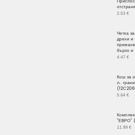
Приспос
отстран
2.53
€
Четка за
дрехи и
премахв
бързо и
4.47
€
Кош за о
л.. гран
(12C206
5.64
€
Комплек
"ЕВРО" 
11.99
€