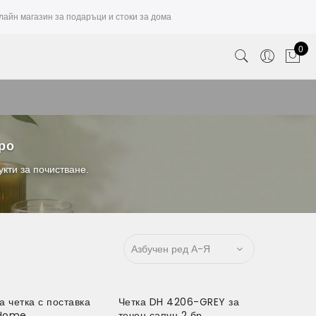
лайн магазин за подаръци и стоки за дома
0
вро
укти за почистване.
а четка с поставка
Четка DH 4206-GREY за
Home
течен сапун 2 бр.