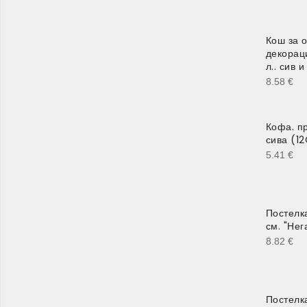
Кош за о
декорац
л.. сив 
8.58
€
Кофа. пр
сива (1
5.41
€
Постелк
см. "Нег
8.82
€
Постелк