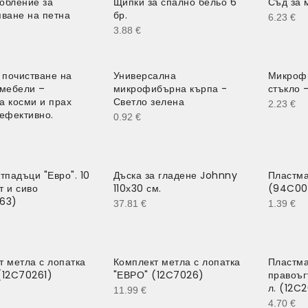
обление за
Щипки за спално бельо 6
Съд за 
яване на петна
бр.
6.23
€
3.88
€
 почистване на
Универсална
Микрофи
 мебели –
микрофибърна кърпа -
стъкло 
а косми и прах
Светло зелена
2.23
€
 ефективно.
0.92
€
тпадъци "Евро". 10
Дъска за гладене Johnny
Пластма
ит и сиво
110х30 см.
(94C00
63)
37.81
€
1.39
€
т метла с лопатка
Комплект метла с лопатка
Пластма
(12C70261)
"ЕВРО" (12C7026)
правоъг
л. (12C
11.99
€
4.70
€