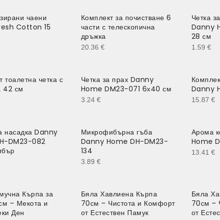
зирани чаени
Комплект за почистване 6
Четка з
resh Cotton 15
части с телескопична
Danny H
дръжка
28 см
20.36
€
1.59
€
 тоалетна четка с
Четка за прах Danny
Комплек
а 42 см
Home DM23-071 6х40 см
Danny 
3.24
€
15.87
€
а насадка Danny
Микрофибърна гъба
Арома к
H-DM23-082
Danny Home DH-DM23-
Home D
ибър
134
13.41
€
3.89
€
мучна Кърпа за
Бяла Хавлиена Кърпа
Бяла Ха
см – Мекота и
70см – Чистота и Комфорт
70см – 
еки Ден
от Естествен Памук
от Есте