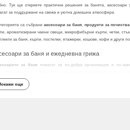
бно. Тук ще откриете практични решения за банята, аксесоари 
агат за поддържане на свежа и уютна домашна атмосфера.
атегорията са събрани
аксесоари за баня
,
продукти за почиства
пи, ароматизирани чаени свещи, микрофибърни кърпи, четки, стъкл
плекти за баня, кърпи, постелки, етажерки, кошове, кофи и други п
сесоари за баня и ежедневна грижа
есоарите за баня
помагат за по-добра организация и по-зав
състват дозатори за течен сапун, керамични комплекти за баня, тоа
лице, хавлиени кърпи и подвесни полици.
Покажи още
и продукти са подходящи за ежедневна употреба и могат да бъдат
ло мивката, за подредба на принадлежности, за поддържане на хиг
оматерапия и приятна атмосфера у дома
по-уютна и спокойна обстановка категорията включва
ароматизира