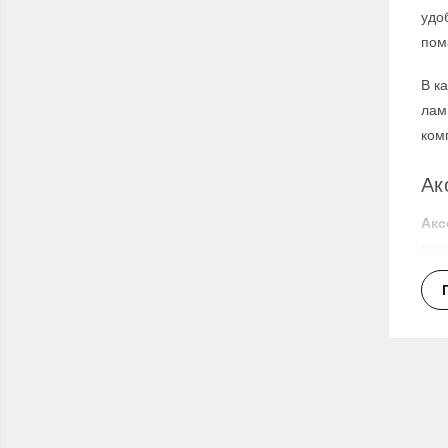
удо
пом
В к
лам
ком
Ак
Акс
при
за 
Тез
око
Ар
За 