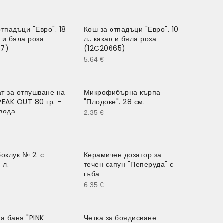
отпадъци "Евро". 18
Кош за отпадъци "Евро". 10
о и бяла роза
л.. какао и бяла роза
67)
(12C20665)
5.64
€
т за отпушване на
Микрофибърна кърпа
PEAK OUT 80 гр. -
"Плодове". 28 см.
вода
2.35
€
боклук № 2. с
Керамичен дозатор за
 л.
течен сапун "Пеперуда" с
гъба
6.35
€
за баня "PINK
Четка за боядисване