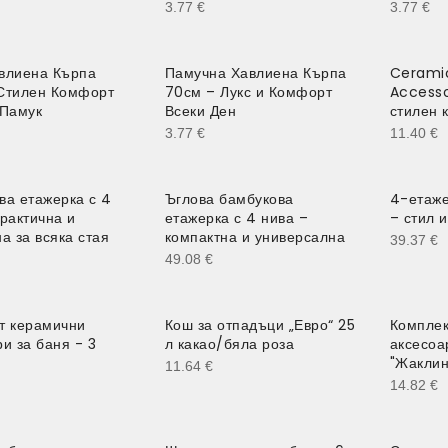
3.77
€
3.77
€
влиена Кърпа
Памучна Хавлиена Кърпа
Cerami
Стилен Комфорт
70см – Лукс и Комфорт
Accesso
 Памук
Всеки Ден
стилен 
3.77
€
11.40
€
ва етажерка с 4
Ъглова бамбукова
4-етаже
рактична и
етажерка с 4 нива –
– стил и
а за всяка стая
компактна и универсална
39.37
€
49.08
€
т керамични
Кош за отпадъци „Евро“ 25
Комплек
и за баня - 3
л какао/бяла роза
аксесоа
"Жаклин
11.64
€
14.82
€