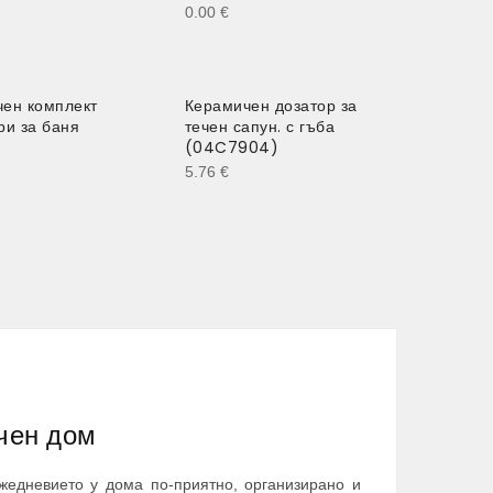
0.00
€
ен комплект
Керамичен дозатор за
ри за баня
течен сапун. с гъба
(04C7904)
5.76
€
ичен дом
ежедневието у дома по-приятно, организирано и