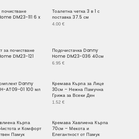
а почистване
Тоалетна четка 3 в 1 с
ome DM23-111 6 x
поставка 37.5 см
4.00
€
т за почистване
Подочистачка Danny
Home DM23-121
Home DM23-036 40см
6.95
€
омплект Danny
Кремава Кърпа за Лице
H-AT09-01 100 мл
30см – Нежна Памучна
Грижа за Всеки Ден
1.52
€
влиена Кърпа
Кремава Хавлиена Кърпа
Чистота и Комфорт
70см – Мекота и
ствен Памук
Елегантност от Памук