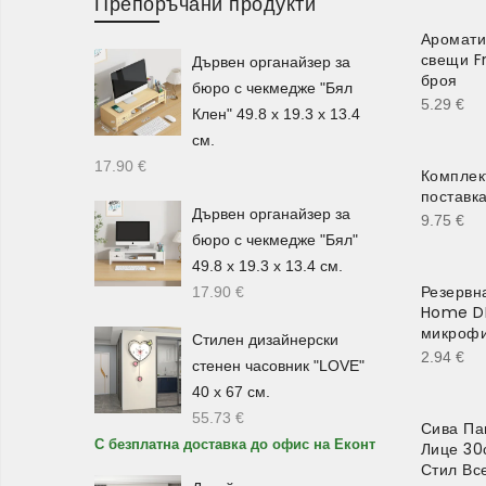
Препоръчани продукти
Аромати
свещи F
Дървен органайзер за
броя
бюро с чекмедже "Бял
5.29
€
Клен" 49.8 х 19.3 х 13.4
см.
17.90
€
Комплект
поставк
Дървен органайзер за
9.75
€
бюро с чекмедже "Бял"
49.8 х 19.3 х 13.4 см.
Резервн
17.90
€
Home D
микроф
Стилен дизайнерски
2.94
€
стенен часовник "LOVE"
40 х 67 см.
55.73
€
Сива Па
С безплатна доставка до офис на Еконт
Лице 30
Стил Вс