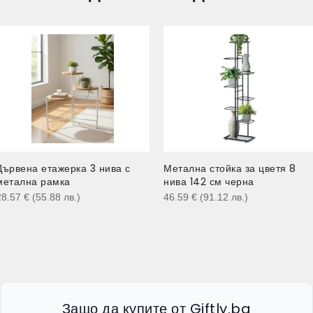
Дървена етажерка 3 нива с
Метална стойка за цветя 8
метална рамка
нива 142 см черна
28.57
€
(55.88
лв.
)
46.59
€
(91.12
лв.
)
Защо да купите от Giftly.bg