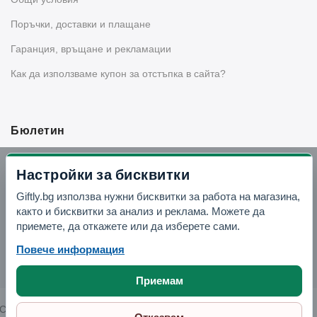
Поръчки, доставки и плащане
Гаранция, връщане и рекламации
Как да използваме купон за отстъпка в сайта?
Бюлетин
Вземи -10% отстъпка в Telegram
Настройки за бисквитки
Giftly.bg използва нужни бисквитки за работа на магазина,
Отвори Telegram
както и бисквитки за анализ и реклама. Можете да
приемете, да откажете или да изберете сами.
Повече информация
Приемам
Copyright © 2026 GIFTLY.BG. All rights reserved.