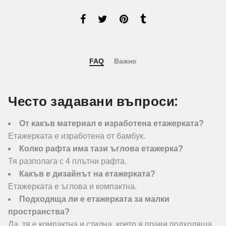
FAQ
Важно
Често задавани въпроси:
От какъв материал е изработена етажерката?
Етажерката е изработена от бамбук.
Колко рафта има тази ъглова етажерка?
Тя разполага с 4 плътни рафта.
Какъв е дизайнът на етажерката?
Етажерката е ъглова и компактна.
Подходяща ли е етажерката за малки
пространства?
Да, тя е компактна и стилна, което я прави подходяща