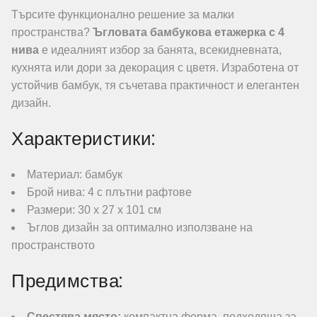
Търсите функционално решение за малки
пространства?
Ъгловата бамбукова етажерка с 4
нива
е идеалният избор за банята, всекидневната,
кухнята или дори за декорация с цветя. Изработена от
устойчив бамбук, тя съчетава практичност и елегантен
дизайн.
Характеристики:
Материал: бамбук
Брой нива: 4 с плътни рафтове
Размери: 30 x 27 x 101 см
Ъглов дизайн за оптимално използване на
пространството
Предимства:
Спестява място:
компактна форма, подходяща за