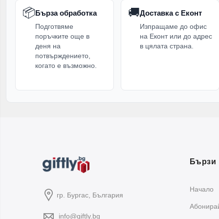
По
📦
🚚
Бърза обработка
Доставка с Еконт
Подготвяме
Изпращаме до офис
Кут
поръчките още в
на Еконт или до адрес
изп
деня на
в цялата страна.
потвърждението,
При
когато е възможно.
зак
кон
Пр
Бързи 
Начало
гр. Бургас, България
Абонирай
info@giftly.bg