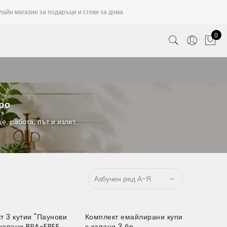
лайн магазин за подаръци и стоки за дома
0
вро
, работа, път и излет.
т 3 кутии "Паунови
Комплект емайлирани купи
 капаци BPA-FREE
с капаци 3 бр.