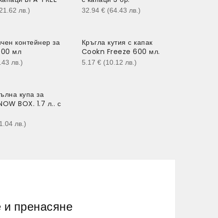
21.62
лв.
)
32.94
€
(64.43
лв.
)
чен контейнер за
Кръгла кутия с капак
000 мл
Cookn Freeze 600 мл.
6.43
лв.
)
5.17
€
(10.12
лв.
)
ълна купа за
NOW BOX. 1.7 л.. с
11.04
лв.
)
е и пренасяне