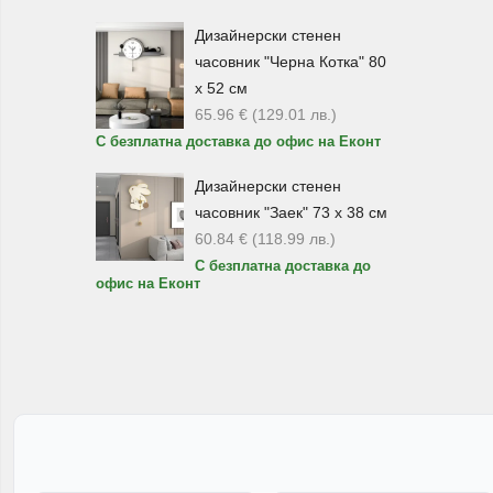
Ком
Дизайнерски стенен
раз
часовник "Черна Котка" 80
х 52 см
Хе
65.96
€
(129.01
лв.
)
С безплатна доставка до офис на Еконт
Хер
мод
Дизайнерски стенен
часовник "Заек" 73 х 38 см
Сре
60.84
€
(118.99
лв.
)
кут
С безплатна доставка до
офис на Еконт
Ем
В к
тър
Куп
про