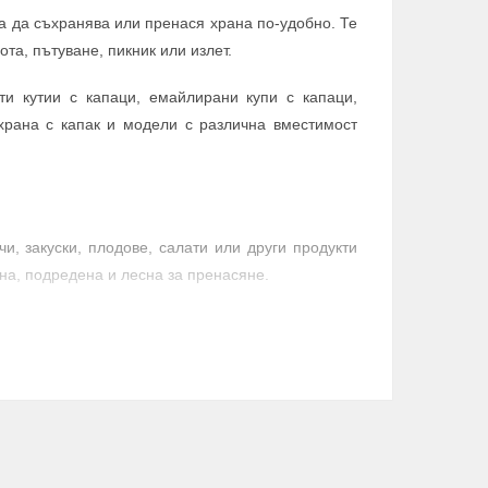
ка да съхранява или пренася храна по-удобно. Те
та, пътуване, пикник или излет.
кти кутии с капаци, емайлирани купи с капаци,
 храна с капак и модели с различна вместимост
и, закуски, плодове, салати или други продукти
на, подредена и лесна за пренасяне.
во с вместимост 1 литър, кутия за храна Danny
утии за храна
. В категорията има комплекти от 3
“ и „Паунови пера“, описани като BPA-FREE.