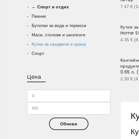
7.47
€
(1
← Спорт и отдих
Пикник
Бутилки за вода и термоси
Кутия з
Home SS
Маси, столове и шезлонги
4.35
€
(8
Кутии за сандвичи и храна
Спорт
Контейн
продукти
0.65 л. 
Цена
2.30
€
(4
К
Обнови
Ку