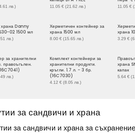
4.61
лв.
)
11.05
€
(21.62
лв.
)
11.05
€
(
а храна Danny
Херметичен контейнер за
Хермети
30-02 1500 мл
храна 1500 мл
храна 1
.51
лв.
)
8.00
€
(15.65
лв.
)
3.29
€
(
ер за хранителни
Комплект контейнери за
Правоъг
. правоъгълен.
хранителни продукти.
храна S
(16C7041)
кръгли. 1.7 л. - 3 бр.
капак
(16C7030)
.49
лв.
)
5.64
€
(
4.12
€
(8.05
лв.
)
утии за сандвичи и храна
тии за сандвичи и храна за съхранени