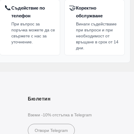
📞
🤝
Съдействие по
Коректно
телефон
обслужване
да вземете храна със себе си. Те могат да се
При въпрос за
Винаги съдействаме
лет.
поръчка можете да се
при въпроси и при
свържете с нас за
необходимост от
 с това какъв тип храна ще носите. За по-малка
уточнение.
връщане в срок от 14
 или няколко продукта е по-подходящ по-голям
дни.
.
път, пикник и излет.
Бюлетин
 съдове и комплекти.
65 л, 1 л, 1000 мл, 1500 мл, 1,7 л и други.
Вземи -10% отстъпка в Telegram
и и хранителни продукти.
Отвори Telegram