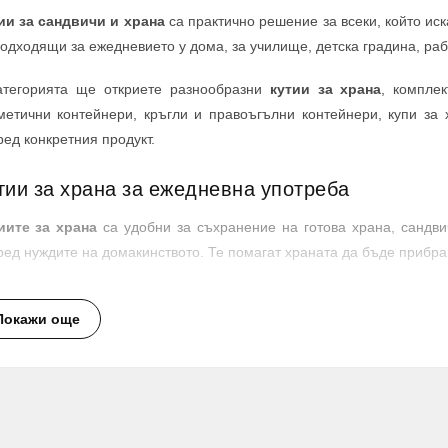
ии за сандвичи и храна
са практично решение за всеки, който ис
подходящи за ежедневието у дома, за училище, детска градина, рабо
атегорията ще откриете разнообразни
кутии за храна
, компле
метични контейнери, кръгли и правоъгълни контейнери, купи за
ред конкретния продукт.
тии за храна за ежедневна употреба
иите за храна
са удобни за съхранение на готова храна, сандвич
ред нуждите на домакинството. Те помагат храната да бъде прибра
д предложенията присъстват модели като кутия за храна на 1 ни
Покажи още
e 1500 мл, както и различни контейнери и купи с капаци.
мплекти кутии и контейнери с капаци
 търсите повече от една кутия, можете да разгледате
комплекти к
ии с капаци, включително модели с декоративни мотиви като „Листа