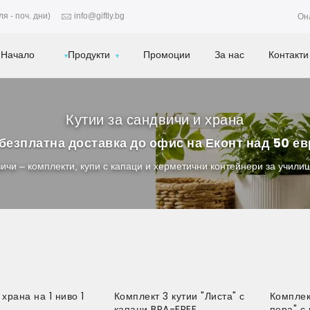
я - поч. дни)
info@giftly.bg
Он
Начало
Продукти
Промоции
За нас
Контакти
Кутии за сандвичи и храна
безплатна доставка до офис на Еконт над 50 е
вичи – комплекти, купи с капаци и херметични контейнери за училище
 храна на 1 ниво 1
Комплект 3 кутии "Листа" с
Комплек
капаци BPA-FREE
пера" с