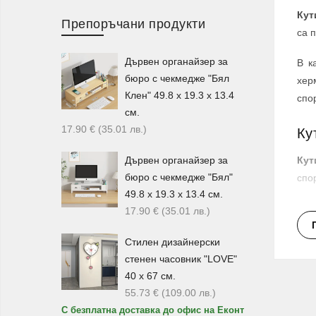
Кут
Препоръчани продукти
са 
Дървен органайзер за
В к
бюро с чекмедже "Бял
хер
Клен" 49.8 х 19.3 х 13.4
спо
см.
17.90
€
(35.01
лв.
)
Ку
Дървен органайзер за
Кут
бюро с чекмедже "Бял"
спо
49.8 х 19.3 х 13.4 см.
Сре
17.90
€
(35.01
лв.
)
Hom
Стилен дизайнерски
Ко
стенен часовник "LOVE"
40 х 67 см.
Ако
55.73
€
(109.00
лв.
)
кут
С безплатна доставка до офис на Еконт