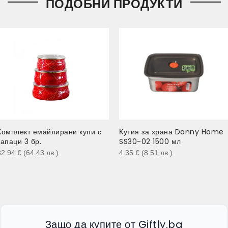
ПОДОБНИ ПРОДУКТИ
Комплект емайлирани купи с
Кутия за храна Danny Home
капаци 3 бр.
SS30-02 1500 мл
32.94
€
(64.43
лв.
)
4.35
€
(8.51
лв.
)
Защо да купите от Giftly.bg