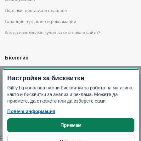
Поръчки, доставки и плащане
Гаранция, връщане и рекламации
Как да използваме купон за отстъпка в сайта?
Бюлетин
Вземи -10% отстъпка в Telegram
Настройки за бисквитки
Giftly.bg използва нужни бисквитки за работа на магазина,
Отвори Telegram
както и бисквитки за анализ и реклама. Можете да
приемете, да откажете или да изберете сами.
Повече информация
Приемам
Copyright © 2026 GIFTLY.BG. All rights reserved.