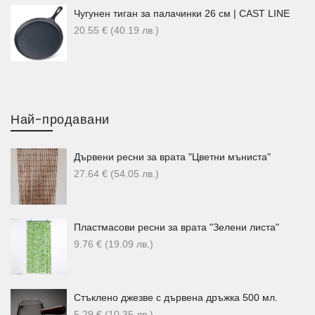
Чугунен тиган за палачинки 26 см | CAST LINE
20.55
€
(40.19
лв.
)
Най-продавани
Дървени ресни за врата "Цветни мъниста"
27.64
€
(54.05
лв.
)
Пластмасови ресни за врата "Зелени листа"
9.76
€
(19.09
лв.
)
Стъклено джезве с дървена дръжка 500 мл.
5.29
€
(10.35
лв.
)