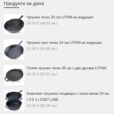
Продукти на деня
Чугунен тиган 25 см LITINA за индукция
25.02
€
(48.93
лв.
)
Чугунен грил тиган 24 см LITINA за индукция
21.45
€
(41.95
лв.
)
Голям чугунен тиган 35 см с две дръжки LITINA
34.26
€
(67.01
лв.
)
Комплект чугунена тенджера с тиган-капак 24 см
/ 3.5 л | CAST LINE
43.49
€
(85.06
лв.
)