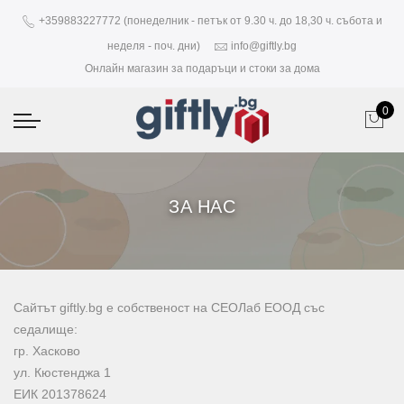
+359883227772 (понеделник - петък от 9.30 ч. до 18,30 ч. събота и
неделя - поч. дни)
info@giftly.bg
Онлайн магазин за подаръци и стоки за дома
0
ЗА НАС
Сайтът giftly.bg е собственост на СЕОЛаб ЕООД със
седалище:
гр. Хасково
ул. Кюстенджа 1
ЕИК 201378624