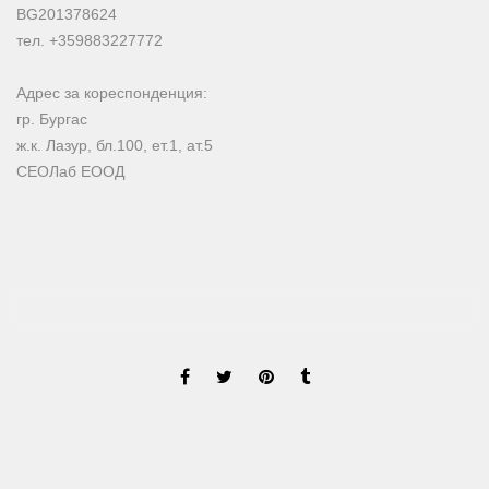
BG201378624
тел. +359883227772
Адрес за кореспонденция:
гр. Бургас
ж.к. Лазур, бл.100, ет.1, ат.5
СЕОЛаб ЕООД