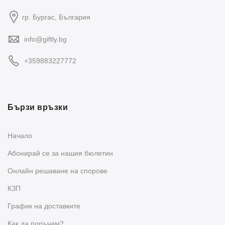
гр. Бургас, България
info@giftly.bg
+359883227772
Бързи връзки
Начало
Абонирай се за нашия бюлетин
Oнлайн решаване на спорове
КЗП
График на доставките
Как да поръчам?