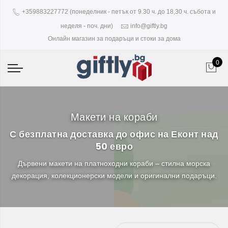
+359883227772 (понеделник - петък от 9.30 ч. до 18,30 ч. събота и
неделя - поч. дни)
info@giftly.bg
Онлайн магазин за подаръци и стоки за дома
0
Макети на кораби
С безплатна доставка до офис на Еконт над
50 евро
Дървени макети на платноходни кораби – стилна морска
декорация, колекционерски модели и оригинални подаръци.