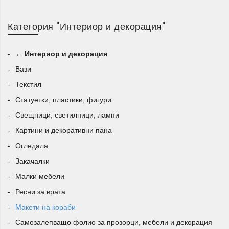
Защо да изберете дървен макет на
Категория "Интериор и декорация"
платноходен кораб?
← Интериор и декорация
Дървените корабни макети
се отличават с естествена
Вази
красота, стабилност и усещане за автентичност.
Детайлите по корпуса, мачтите, платната, въжетата и
Текстил
декоративните елементи придават реалистичен вид и
Статуетки, пластики, фигури
правят всеки макет впечатляващ декоративен предмет.
Свещници, светилници, лампи
Изискана морска декорация
за дом, офис, хотел,
Картини и декоративни пана
ресторант или кабинет;
Огледала
Подходящ подарък
за любители на кораби,
Закачалки
мореплаване и история;
Малки мебели
Колекционерска стойност
за ценители на
Ресни за врата
детайлните модели;
Макети на кораби
Класически дизайн
, който се вписва в различни
Самозалепващо фолио за прозорци, мебели и декорация