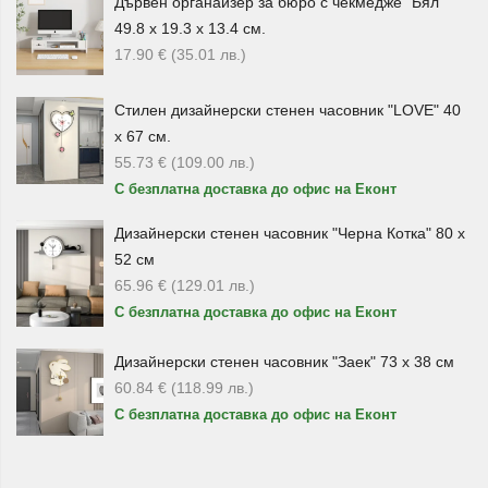
Дървен органайзер за бюро с чекмедже "Бял"
Те изглеждат впечатляващо върху бюро, библиотека,
49.8 х 19.3 х 13.4 см.
витрина, камина или специален рафт за колекции.
17.90
€
(35.01
лв.
)
Разнообразие от дървени платноходи
Стилен дизайнерски стенен часовник "LOVE" 40
Категорията включва различни видове
дървени
х 67 см.
платноходни кораби
– от компактни декоративни
55.73
€
(109.00
лв.
)
модели до по-големи и богато детайлизирани макети.
С безплатна доставка до офис на Еконт
Независимо дали предпочитате класически ветроход,
Дизайнерски стенен часовник "Черна Котка" 80 х
исторически кораб или елегантен морски сувенир, тук
52 см
ще намерите модел, който отговаря на вашия стил и
65.96
€
(129.01
лв.
)
предпочитания.
С безплатна доставка до офис на Еконт
Изберете
дървен макет на платноходен кораб
, който
Дизайнерски стенен часовник "Заек" 73 х 38 см
съчетава красота, традиция и морско вдъхновение. Това
60.84
€
(118.99
лв.
)
е декорация, която не просто украсява пространството,
С безплатна доставка до офис на Еконт
а разказва история за приключения, открития и силата
на морето.