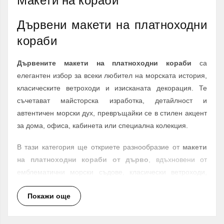
Макети на кораби
Дървени макети на платноходни
кораби
Дървените макети на платноходни кораби
са
елегантен избор за всеки любител на морската история,
класическите ветроходи и изисканата декорация. Те
съчетават майсторска изработка, детайлност и
автентичен морски дух, превръщайки се в стилен акцент
за дома, офиса, кабинета или специална колекция.
В тази категория ще откриете разнообразие от
макети
на платноходни кораби от дърво
, вдъхновени от
емблематични морски съдове, класически ветроходи,
исторически кораби и декоративни модели с
Покажи още
впечатляваща визия. Всеки модел е подходящ както за
ценители и колекционери, така и за хора, които търсят
оригинален подарък с характер.