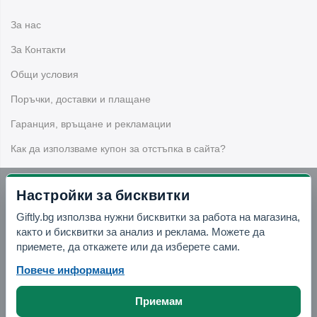
За нас
За Контакти
Общи условия
Поръчки, доставки и плащане
Гаранция, връщане и рекламации
Как да използваме купон за отстъпка в сайта?
Настройки за бисквитки
Бюлетин
Giftly.bg използва нужни бисквитки за работа на магазина,
както и бисквитки за анализ и реклама. Можете да
Вземи -10% отстъпка в Telegram
приемете, да откажете или да изберете сами.
Повече информация
Отвори Telegram
Приемам