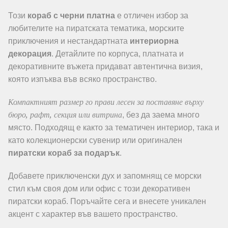
Този
кораб с черни платна
е отличен избор за
любителите на пиратската тематика, морските
приключения и нестандартната
интериорна
декорация
. Детайлите по корпуса, платната и
декоративните въжета придават автентична визия,
която изпъква във всяко пространство.
Компактният размер го прави лесен за поставяне върху
бюро, рафт, секция или витрина
, без да заема много
място. Подходящ е както за тематичен интериор, така и
като колекционерски сувенир или оригинален
пиратски кораб за подарък
.
Добавете приключенски дух и запомнящ се морски
стил към своя дом или офис с този декоративен
пиратски кораб. Поръчайте сега и внесете уникален
акцент с характер във вашето пространство.