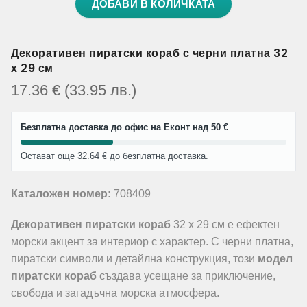
ДОБАВИ В КОЛИЧКАТА
Декоративен пиратски кораб с черни платна 32
х 29 см
17.36
€
(33.95
лв.
)
Безплатна доставка до офис на Еконт над 50 €
Остават още 32.64 € до безплатна доставка.
Каталожен номер:
708409
Декоративен пиратски кораб
32 х 29 см е ефектен
морски акцент за интериор с характер. С черни платна,
пиратски символи и детайлна конструкция, този
модел
пиратски кораб
създава усещане за приключение,
свобода и загадъчна морска атмосфера.