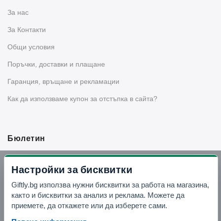
За нас
За Контакти
Общи условия
Поръчки, доставки и плащане
Гаранция, връщане и рекламации
Как да използваме купон за отстъпка в сайта?
Бюлетин
Вземи -10% отстъпка в Telegram
Настройки за бисквитки
Giftly.bg използва нужни бисквитки за работа на магазина,
Отвори Telegram
както и бисквитки за анализ и реклама. Можете да
приемете, да откажете или да изберете сами.