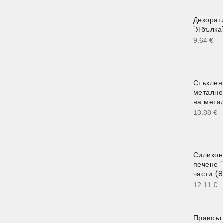
Декорат
"Ябълка
9.64
€
Стъклен
метално 
на мета
13.88
€
Силикон
печене "
части (
12.11
€
Правоъг