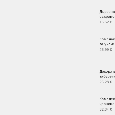
Дървена
съхране
15.52
€
Комплек
за уиски
26.99
€
Декорат
табурет
25.28
€
Комплек
хранене
32.34
€