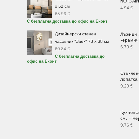
NO GAIN"
х 52 см
4.94
€
65.96
€
С безплатна доставка до офис на Еконт
Лъжици 
Дизайнерски стенен
керамич
часовник "Заек" 73 х 38 см
6.70
€
60.84
€
С безплатна доставка до
офис на Еконт
Стъклено
лопатка
9.29
€
Кухненс
см. - Ч
9.76
€