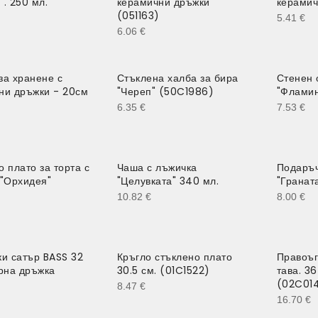
. 250 мл.
керамични дръжки
керамич
(051163)
5.41
€
6.06
€
за хранене с
Стъклена халба за бира
Стенен 
ни дръжки - 20см
"Череп" (50C1986)
"Фламин
6.35
€
7.53
€
 плато за торта с
Чаша с лъжичка
Подаръ
 "Орхидея"
"Целувката" 340 мл.
"Граната
10.82
€
8.00
€
ки сатър BASS 32
Кръгло стъклено плато
Правоъ
ерна дръжка
30.5 см. (01C1522)
тава. 36
(02C01
8.47
€
16.70
€