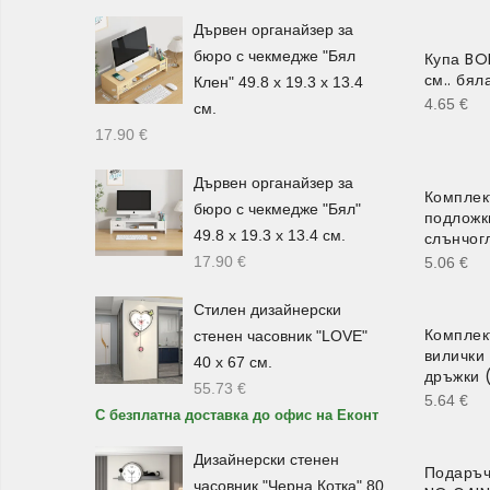
Дървен органайзер за
бюро с чекмедже "Бял
Купа BO
см.. бя
Клен" 49.8 х 19.3 х 13.4
4.65
€
см.
17.90
€
Дървен органайзер за
Комплек
бюро с чекмедже "Бял"
подложк
49.8 х 19.3 х 13.4 см.
слънчогл
17.90
€
5.06
€
Стилен дизайнерски
Комплек
стенен часовник "LOVE"
вилички
40 х 67 см.
дръжки 
55.73
€
5.64
€
С безплатна доставка до офис на Еконт
Дизайнерски стенен
Подаръч
часовник "Черна Котка" 80