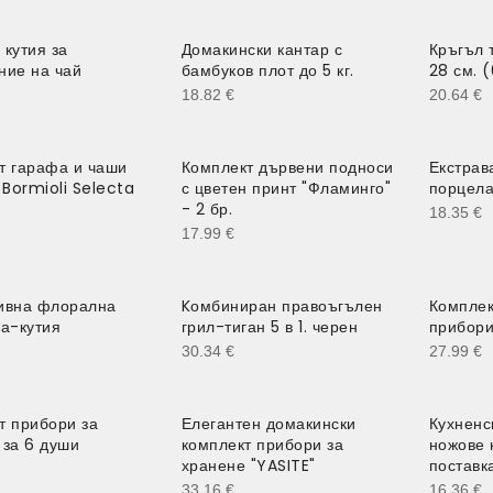
 кутия за
Домакински кантар с
Кръгъл 
ние на чай
бамбуков плот до 5 кг.
28 см. 
18.82
€
20.64
€
т гарафа и чаши
Комплект дървени подноси
Екстрав
 Bormioli Selecta
с цветен принт "Фламинго"
порцела
- 2 бр.
18.35
€
17.99
€
ивна флорална
Kомбиниран правоъгълен
Комплек
ка-кутия
грил-тиган 5 в 1. черен
прибори
30.34
€
27.99
€
т прибори за
Елегантен домакински
Кухненс
 за 6 души
комплект прибори за
ножове 
хранене "YASITE"
поставк
33.16
€
16.36
€