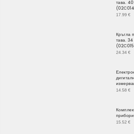
тава. 40
(02C01
17.99
€
Кръгла 
тава. 34
(02C015
24.34
€
Електро
дигитал
измерва
14.58
€
Комплек
прибори 
15.52
€