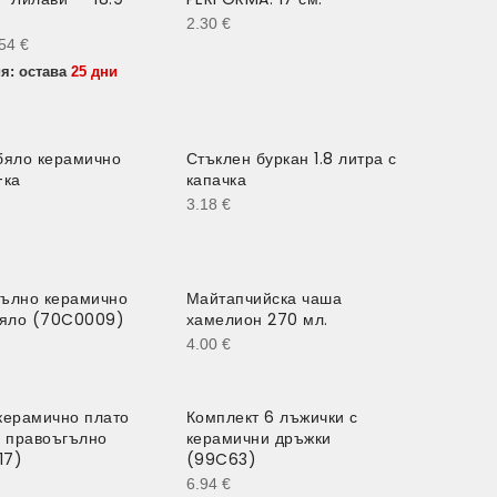
2.30
€
.54
€
я: остава
25 дни
бяло керамично
Стъклен буркан 1.8 литра с
-ка
капачка
3.18
€
ълно керамично
Майтапчийска чаша
бяло (70C0009)
хамелион 270 мл.
4.00
€
керамично плато
Комплект 6 лъжички с
. правоъгълно
керамични дръжки
17)
(99C63)
6.94
€