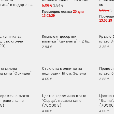
тика" в подаръчна
см.
5.06
€
3.54
€
5.06
€
3
Промоция: остава
25 дни
13:03:28
Промоци
13:03:28
а купичка за
Комплект десертни
Кръгло 
. със столче
вилички "Камъчета" - 2 бр.
плато 3
99)
2.94
€
3.35
€
 стъклена
Стъклена мелничка за
Правоъг
а купа "Орхидеи"
подправки 19 см. Зелена
плато. 
4.65
€
3.88
€
керамично плато
Цветно керамично плато
Цветно 
. правоъгълно
"Сърца". правоъгълно
"Вълни"
5)
(70C0013)
(70C00
4.00
€
4.00
€