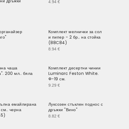
ни дръжки
4.94
€
органайзер
Комплект мелнички за сол
го"
и пипер - 2 бр.. на стойка
(88C84)
8.94
€
чна чаша
Комплект десертни чинии
". 200 мл.. бяла
Luminarc Feston White.
Ф-19 см.
9.29
€
гълна емайлирана
Луксозен стъклен поднос с
 см.. черна
дръжки "Вино"
45)
8.82
€