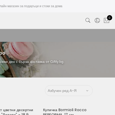
лайн магазин за подаръци и стоки за дома
0
вро
ки ден с бърза доставка от Giftly.bg.
т цветни десертни
Купичка Bormioli Rocco
0%
 "Лилави" - 18.9
PERFORMA. 17 см.