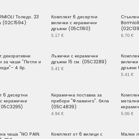
RMIOLI Толедо. 23
Комплект 6 десертни
Стъклен
ла (02C1594)
вилички с керамични
Bormioli
дръжки (05C1160)
(02C13
5.17
€
6.70
€
т декоративни
Лъжички с керамични
Комплек
и за чаши "Петли и
дръжки 15 см. (05C3289)
вилички
еди"- 4 бр.
дръжки 
5.41
€
5.41
€
т 6 десертни
Керамична поставка за
Комплек
 с керамични
прибори "Фламинго". бяла
метални
(05C3295)
(05C4839)
керамич
4.94
€
5.06
€
на чаша "NO PAIN.
Комплект от 6 вилици с
Малки л