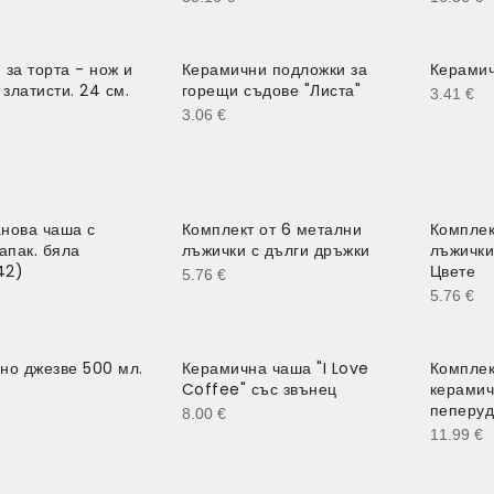
за торта - нож и
Керамични подложки за
Керамич
 златисти. 24 см.
горещи съдове "Листа"
3.41
€
3.06
€
нова чаша с
Комплект от 6 метални
Комплек
апак. бяла
лъжички с дълги дръжки
лъжички
42)
Цвете
5.76
€
5.76
€
но джезве 500 мл.
Керамична чаша "I Love
Комплек
Coffee" със звънец
керамич
пеперуд
8.00
€
11.99
€