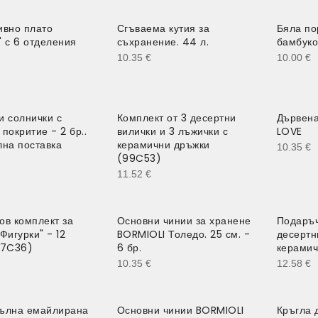
ивно плато
Сгъваема кутия за
Бяла по
" с 6 отделения
съхранение. 44 л.
бамбуко
10.35
€
10.00
€
и солнички с
Комплект от 3 десертни
Дървена
покритие - 2 бр..
вилички и 3 лъжички с
LOVE
лна поставка
керамични дръжки
10.35
€
(99C53)
11.52
€
ов комплект за
Основни чинии за хранене
Подаръч
Фигурки" - 12
BORMIOLI Толедо. 25 см. -
десертн
87C36)
6 бр.
керамич
10.35
€
12.58
€
ълна емайлирана
Основни чинии BORMIOLI
Кръгла 