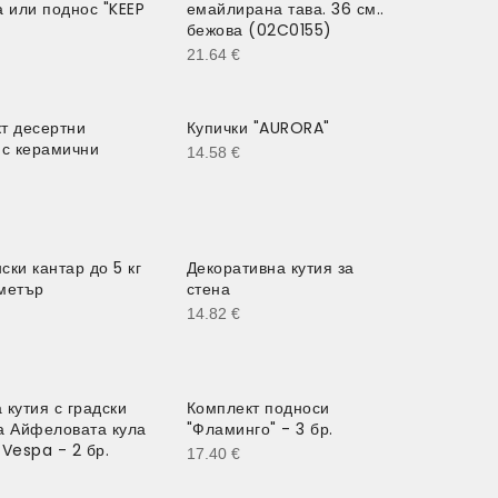
а или поднос "KEEP
емайлирана тава. 36 см..
бежова (02C0155)
21.64
€
т десертни
Купички "AURORA"
 с керамични
14.58
€
ски кантар до 5 кг
Декоративна кутия за
метър
стена
14.82
€
 кутия с градски
Комплект подноси
а Айфеловата кула
"Фламинго" - 3 бр.
 Vespa - 2 бр.
17.40
€