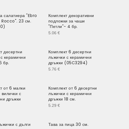
а салатиера "Ebro
Комплект декоративни
 Rocco". 23 см.
подложки за чаши
90)
"Петли"- 4 бр.
5.06
€
т десертни
Комплект 6 десертни
 с керамични
лъжички с керамични
6 бр.
дръжки (05C3294)
5.76
€
т от 6 малки
Комплект от 6 десертни
 вилички с
лъжички с керамични
ни дръжки
дръжки 18 см.
5.29
€
ъжички с дълги
Тава за пица 30 см.