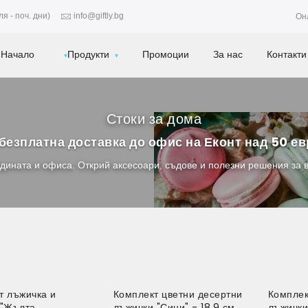
я - поч. дни)
info@giftly.bg
Он
Начало
Продукти
Промоции
За нас
Контакти
Стоки за дома
безплатна доставка до офис на Еконт над 50 е
адината и офиса. Открий аксесоари, съдове и полезни решения за все
т лъжичка и
Комплект цветни десертни
Комплек
-30%
-3
 "Жълта
лъжички "Сини" - 18.9 см.
лъжички