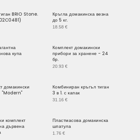
тиган BRIO Stone.
Кръгла домакинска везна
(02C0481)
до 5 кг.
18.58
€
агантна
Комплект домакински
нова купа
прибори за хранене - 24
бр.
20.93
€
т домакински
Комбиниран кръгъл тиган
 "Modern"
3 в 1. с капак
31.16
€
ки комплект
Пластмасова домакинска
на дървена
шпатула
а
1.76
€