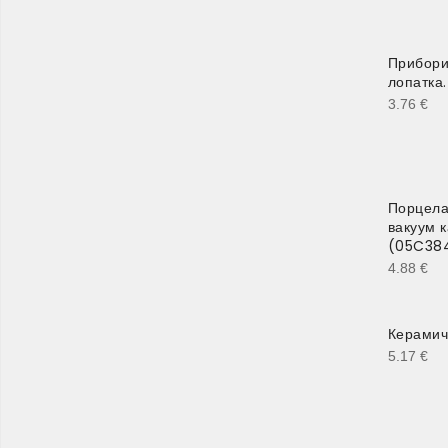
Прибори 
лопатка.
3.76
€
Порцела
вакуум к
(05C38
4.88
€
Керамич
5.17
€