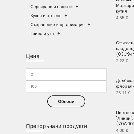
Маргари
Сервиране и напитки
+
кутия
Кухня и готвене
+
4.55
€
Съхранение и организация
+
Грижа и уют
+
Стъклен
сладолед
(03C94
Цена
2.23
€
Дълбока
флоралн
26.11
€
Обнови
Цветно 
"Линии"
(70C001
Препоръчани продукти
4.00
€