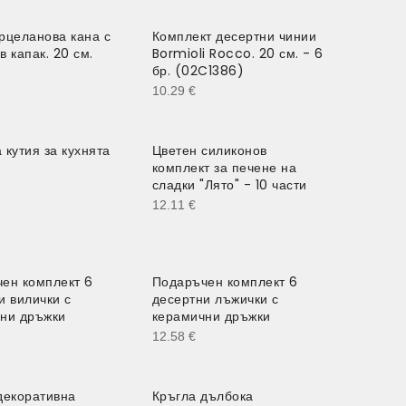
рцеланова кана с
Комплект десертни чинии
в капак. 20 см.
Bormioli Rocco. 20 см. - 6
бр. (02C1386)
10.29
€
 кутия за кухнята
Цветен силиконов
комплект за печене на
сладки "Лято" - 10 части
12.11
€
ен комплект 6
Подаръчен комплект 6
и вилички с
десертни лъжички с
ни дръжки
керамични дръжки
12.58
€
декоративна
Кръгла дълбока