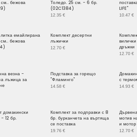
 см.. бежова
Толедо. 25 см. - 6 бр.
поставк
49)
(02C1384)
LIFE"
12.35
€
10.47
€
плитка емайлирана
Комплект десертни
Комплек
 см.. бежова
лъжички
вилички
4)
дръжки
12.70
€
12.70
€
нна везна -
Подставка за горещо
Домакин
на лъжица за
"Фламинго"
с термо
не
14.58
€
14.93
€
т домакински
Комплект за подправки с 8
Дървена
- 12 бр.
бр. бурканчета на въртяща
мотив н
се поставка
и мотор
19.76
€
12.70
€