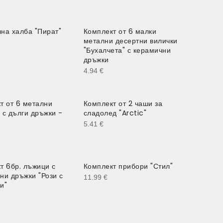
на халба "Пират"
Комплект от 6 малки
метални десертни вилички
"Бухалчета" с керамични
дръжки
4.94
€
т от 6 метални
Комплект от 2 чаши за
 с дълги дръжки -
сладолед "Arctic"
5.41
€
т 6бр. лъжици с
Комплект прибори "Стил"
ни дръжки "Рози с
11.99
€
и"