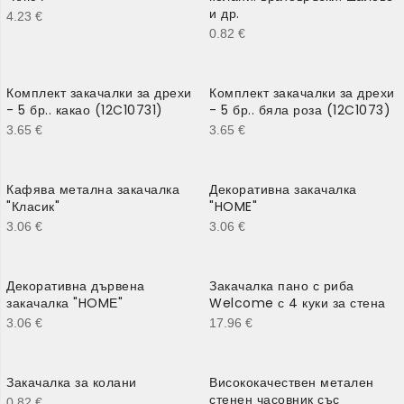
и др.
4.23
€
0.82
€
Комплект закачалки за дрехи
Комплект закачалки за дрехи
- 5 бр.. какао (12C10731)
- 5 бр.. бяла роза (12C1073)
3.65
€
3.65
€
Кафява метална закачалка
Декоративна закачалка
"Класик"
"HOME"
3.06
€
3.06
€
Декоративна дървена
Закачалка пано с риба
закачалка "HOMЕ"
Welcome с 4 куки за стена
3.06
€
17.96
€
Закачалка за колани
Висококачествен метален
стенен часовник със
0.82
€