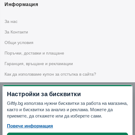
Закачалките за врата
са подходящи за антре, баня,
Информация
спалня, гардероб, детска стая или офис. Те са удобни за
дрехи, кърпи, чанти, халати, шапки и ежедневни
За нас
аксесоари.
За Контакти
Подходящи ли са декоративните
Общи условия
закачалки за подарък?
Поръчки, доставки и плащане
Да,
декоративна закачалка
е практичен и оригинален
Гаранция, връщане и рекламации
подарък за нов дом, домакинство, вила, рожден ден,
Как да използваме купон за отстъпка в сайта?
имен ден или човек, който харесва красиви интериорни
аксесоари.
Настройки за бисквитки
Какво да избера за подреждане на
Бюлетин
Giftly.bg използва нужни бисквитки за работа на магазина,
ключове?
както и бисквитки за анализ и реклама. Можете да
Вземи -10% отстъпка в Telegram
приемете, да откажете или да изберете сами.
За ключове е подходяща
стенна закачалка за ключове
,
която може да се постави в антрето или до входната
Повече информация
Отвори Telegram
врата. Така ключовете са винаги на видно и удобно