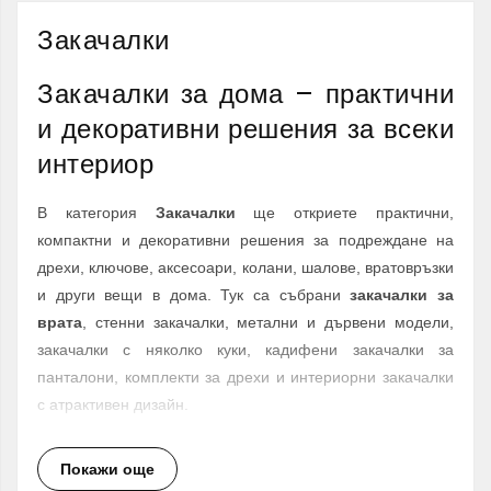
Закачалки
Закачалки за дома – практични
и декоративни решения за всеки
интериор
В категория
Закачалки
ще откриете практични,
компактни и декоративни решения за подреждане на
дрехи, ключове, аксесоари, колани, шалове, вратовръзки
и други вещи в дома. Тук са събрани
закачалки за
врата
, стенни закачалки, метални и дървени модели,
закачалки с няколко куки, кадифени закачалки за
панталони, комплекти за дрехи и интериорни закачалки
с атрактивен дизайн.
Добре подбраната
закачалка за дома
помага да
Покажи още
поддържате пространството по-подредено, удобно и