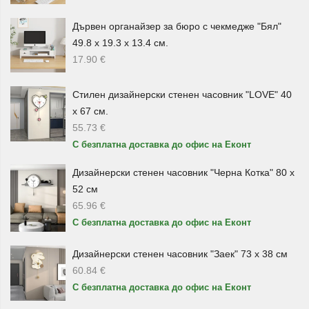
излизане. В категорията ще откриете метални
Дървен органайзер за бюро с чекмедже "Бял"
декоративни модели, които могат да се поставят в
49.8 х 19.3 х 13.4 см.
антрето, коридора, до входната врата или в офис
17.90
€
пространство.
Освен практични, тези модели имат и декоративна
Стилен дизайнерски стенен часовник "LOVE" 40
х 67 см.
стойност. Подходящи са за хора, които обичат реда и
55.73
€
искат малките вещи да бъдат подредени по красив и
С безплатна доставка до офис на Еконт
удобен начин.
Дизайнерски стенен часовник "Черна Котка" 80 х
Закачалки за дрехи, панталони и
52 см
аксесоари
65.96
€
С безплатна доставка до офис на Еконт
За гардероба и дрешника категорията предлага
закачалки за дрехи
, комплекти от няколко броя и
Дизайнерски стенен часовник "Заек" 73 х 38 см
кадифени закачалки за панталони. Те са удобни за
60.84
€
подреждане на ризи, панталони, сака, поли, шалове и
С безплатна доставка до офис на Еконт
други дрехи, като помагат гардеробът да изглежда по-