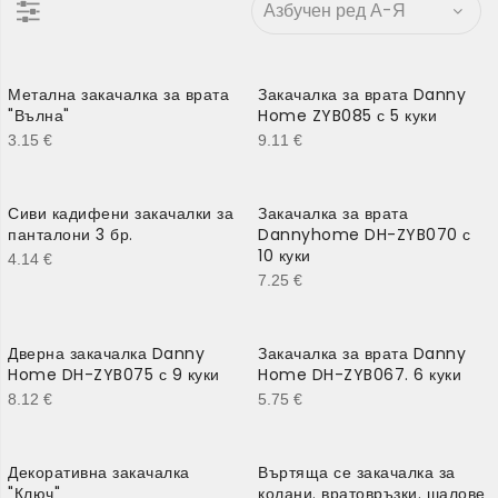
Метална закачалка за врата
Закачалка за врата Danny
"Вълна"
Home ZYB085 с 5 куки
3.15
€
9.11
€
Сиви кадифени закачалки за
Закачалка за врата
панталони 3 бр.
Dannyhome DH-ZYB070 с
10 куки
4.14
€
7.25
€
Дверна закачалка Danny
Закачалка за врата Danny
Home DH-ZYB075 с 9 куки
Home DH-ZYB067. 6 куки
8.12
€
5.75
€
Декоративна закачалка
Въртяща се закачалка за
"Ключ"
колани. вратовръзки. шалове