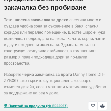
закачалка без пробиване
Тази
навесна закачалка за дрехи
спестява място и
създава удобна зона за съхранение в баня, спалня,
коридор или перално помещение. Шестте широки куки
позволяват подреждане на якета, халати, кърпи, чанти
и други ежедневни аксесоари. Здравата метална
конструкция осигурява стабилност, а компактният
размер я прави подходяща дори за по-малки
пространства.
Изберете
черна закачалка за врата
Danny Home DH-
ZYB067, ако търсите функционален аксесоар с
изчистен дизайн, лесен монтаж и максимално удобство
за поддържане на ред у дома.
💬 Попитай за продукта (№ E022067)