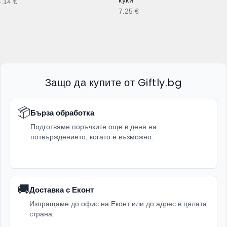
4.14
€
7.25
€
Защо да купите от Giftly.bg
📦
Бърза обработка
Подготвяме поръчките още в деня на
потвърждението, когато е възможно.
🚚
Доставка с Еконт
Изпращаме до офис на Еконт или до адрес в цялата
страна.