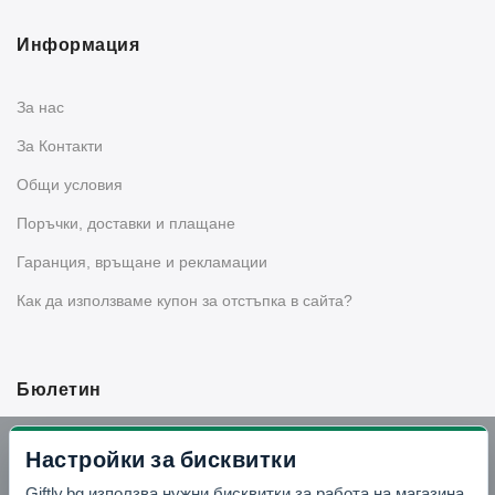
Информация
За нас
За Контакти
Общи условия
Поръчки, доставки и плащане
Гаранция, връщане и рекламации
Как да използваме купон за отстъпка в сайта?
Бюлетин
Вземи -10% отстъпка в Telegram
Настройки за бисквитки
Giftly.bg използва нужни бисквитки за работа на магазина,