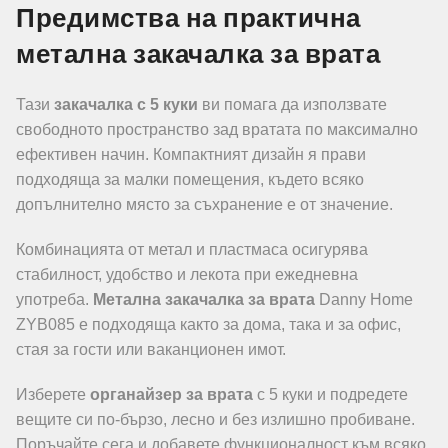
Предимства на практична
метална закачалка за врата
Тази
закачалка с 5 куки
ви помага да използвате
свободното пространство зад вратата по максимално
ефективен начин. Компактният дизайн я прави
подходяща за малки помещения, където всяко
допълнително място за съхранение е от значение.
Комбинацията от метал и пластмаса осигурява
стабилност, удобство и лекота при ежедневна
употреба.
Метална закачалка за врата
Danny Home
ZYB085 е подходяща както за дома, така и за офис,
стая за гости или ваканционен имот.
Изберете
органайзер за врата
с 5 куки и подредете
вещите си по-бързо, лесно и без излишно пробиване.
Поръчайте сега и добавете функционалност към всяко