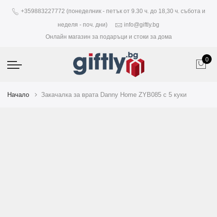
+359883227772 (понеделник - петък от 9.30 ч. до 18,30 ч. събота и
неделя - поч. дни)
info@giftly.bg
Онлайн магазин за подаръци и стоки за дома
0
Начало
Закачалка за врата Danny Home ZYB085 с 5 куки