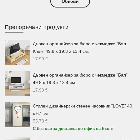
Обнови
продължително готвене и запазване на аромата и вкуса
на ястието.
Препоръчани продукти
Чугунени, стъклени, алуминиеви и
емайлирани съдове
Дървен органайзер за бюро с чекмедже "Бял
В селекцията ще откриете различни видове
съдове за
Клен" 49.8 х 19.3 х 13.4 см.
готвене
според материала и предназначението им.
17.90
€
Чугунените съдове
са предпочитани заради своята
здравина и стабилност, а стъклените съдове са
Дървен органайзер за бюро с чекмедже "Бял"
практични за приготвяне и поднасяне на храна с
49.8 х 19.3 х 13.4 см.
елегантна визия. Алуминиевите и емайлираните съдове
17.90
€
са удобни за ежедневна употреба и лесно се вписват
във всяка кухня.
Стилен дизайнерски стенен часовник "LOVE" 40
х 67 см.
Можете да изберете още модели с
незалепващо
55.73
€
каменно или мраморно покритие
, които улесняват
С безплатна доставка до офис на Еконт
приготвянето на храната и почистването след това. Те