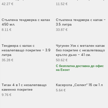
42.27
€
11.52
€
Стъклена тенджерка с капак
Стъклена тенджера с капак -
450 мл.
3.5 литра
8.11
€
33.87
€
Тенджера с капак с
Чугунен Уок с метален капак
незалепващо покритие - 3.9
без покритие с незалепващо
литра
кръгло дъно - 41 см.
35.28
€
50.62
€
С безплатна доставка до офис
на Еконт
Тиган 4 в 1 с незалепващо
Касерола „Селект“ 16 см 1 л
каменно покритие
5.64
€
9.76
€