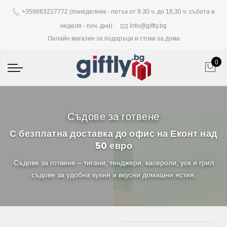
+359883227772 (понеделник - петък от 9.30 ч. до 18,30 ч. събота и
неделя - поч. дни)
info@giftly.bg
Онлайн магазин за подаръци и стоки за дома
0
Съдове за готвене
С безплатна доставка до офис на Еконт над
50 евро
Съдове за готвене – тигани, тенджери, касероли, уок и грил
съдове за удобна кухня и вкусни домашни ястия.