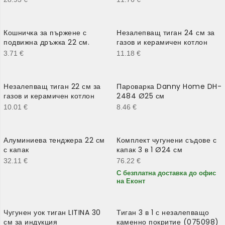
Кошничка за пържене с
Незалепващ тиган 24 см за
подвижна дръжка 22 см.
газов и керамичен котлон
3.71
€
11.18
€
Незалепващ тиган 22 см за
Пароварка Danny Home DH-
газов и керамичен котлон
2484 Ø25 см
10.01
€
8.46
€
Алуминиева тенджера 22 см
Комплект чугунени съдове с
с капак
капак 3 в 1 Ø24 см
32.11
€
76.22
€
С безплатна доставка до офис
на Еконт
Чугунен уок тиган LITINA 30
Тиган 3 в 1 с незалепващо
см за индукция
каменно покритие (075098)