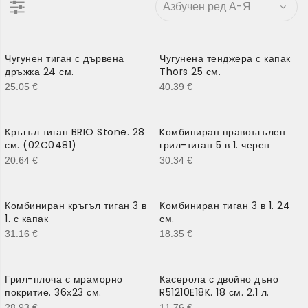
Чугунен тиган с дървена
Чугунена тенджера с капак
дръжка 24 см.
Thors 25 см.
25.05
€
40.39
€
Кръгъл тиган BRIO Stone. 28
Kомбиниран правоъгълен
см. (02C0481)
грил-тиган 5 в 1. черен
20.64
€
30.34
€
Комбиниран кръгъл тиган 3 в
Комбиниран тиган 3 в 1. 24
1. с капак
см.
31.16
€
18.35
€
Грил-плоча с мраморно
Касерола с двойно дъно
покритие. 36х23 см.
R51210E18K. 18 см. 2.1 л.
28.93
€
11.76
€