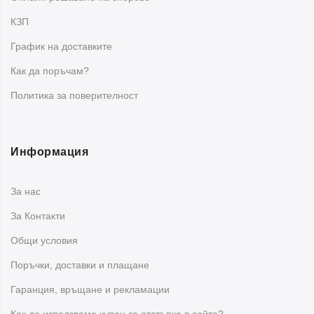
Как да избера подходящ съд за моята
кухня?
КЗП
График на доставките
Изборът зависи от това какво готвите най-често. За
пържене и бързи ястия изберете
тиган
, за супи и яхнии
Как да поръчам?
–
тенджера
, за сосове и малки порции –
касерола
, а за
Политика за поверителност
зеленчуци, месо и азиатски рецепти –
уок тиган
.
Информация
За нас
За Контакти
Общи условия
Поръчки, доставки и плащане
Гаранция, връщане и рекламации