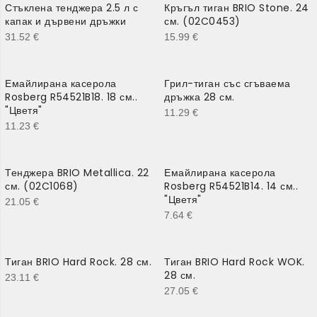
Стъклена тенджера 2.5 л с
Кръгъл тиган BRIO Stone. 24
капак и дървени дръжки
см. (02C0453)
31.52
€
15.99
€
Емайлирана касерола
Грил-тиган със сгъваема
Rosberg R54521B18. 18 см..
дръжка 28 см.
"Цветя"
11.29
€
11.23
€
Тенджера BRIO Metallica. 22
Емайлирана касерола
см. (02C1068)
Rosberg R54521B14. 14 см..
"Цветя"
21.05
€
7.64
€
Тиган BRIO Hard Rock. 28 см.
Тиган BRIO Hard Rock WOK.
28 см.
23.11
€
27.05
€