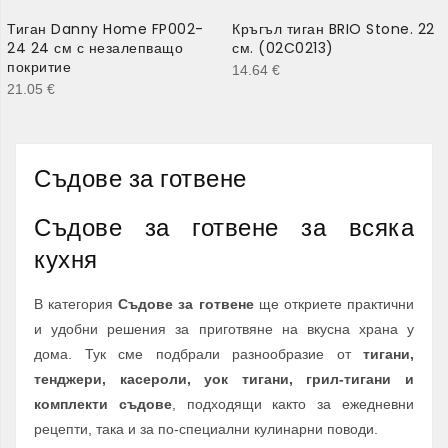
Тиган Danny Home FP002-
Кръгъл тиган BRIO Stone. 22
24 24 см с незалепващо
см. (02C0213)
покритие
14.64
€
21.05
€
Съдове за готвене
Съдове за готвене за всяка
кухня
В категория
Съдове за готвене
ще откриете практични
и удобни решения за приготвяне на вкусна храна у
дома. Тук сме подбрали разнообразие от
тигани,
тенджери, касероли, уок тигани, грил-тигани и
комплекти съдове
, подходящи както за ежедневни
рецепти, така и за по-специални кулинарни поводи.