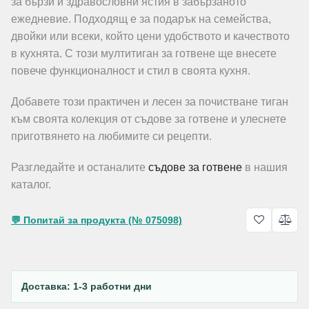
за бързи и здравословни ястия в забързаното
ежедневие. Подходящ е за подарък на семейства,
двойки или всеки, който цени удобството и качеството
в кухнята. С този мултитиган за готвене ще внесете
повече функционалност и стил в своята кухня.
Добавете този практичен и лесен за почистване тиган
към своята колекция от съдове за готвене и улеснете
приготвянето на любимите си рецепти.
Разгледайте и останалите
съдове за готвене
в нашия
каталог.
💬 Попитай за продукта (№ 075098)
Доставка: 1-3 работни дни