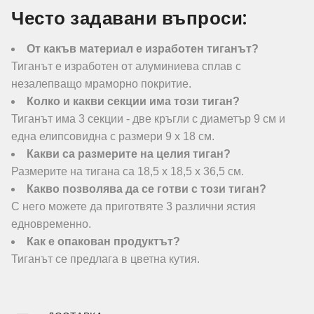
Често задавани въпроси:
От какъв материал е изработен тиганът?
Тиганът е изработен от алуминиева сплав с
незалепващо мраморно покритие.
Колко и какви секции има този тиган?
Тиганът има 3 секции - две кръгли с диаметър 9 см и
една елипсовидна с размери 9 х 18 см.
Какви са размерите на целия тиган?
Размерите на тигана са 18,5 х 18,5 х 36,5 см.
Какво позволява да се готви с този тиган?
С него можете да приготвяте 3 различни ястия
едновременно.
Как е опакован продуктът?
Тиганът се предлага в цветна кутия.