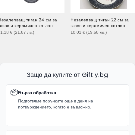
Незалепващ тиган 24 см за
Незалепващ тиган 22 см за
газов и керамичен котлон
газов и керамичен котлон
11.18
€
(21.87
лв.
)
10.01
€
(19.58
лв.
)
Защо да купите от Giftly.bg
📦
Бърза обработка
Подготвяме поръчките още в деня на
потвърждението, когато е възможно.