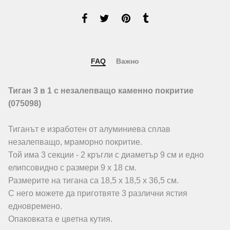
FAQ
Важно
Тиган 3 в 1 с незалепващо каменно покритие
(075098)
Тиганът е изработен от алуминиева сплав
незалепващо, мраморно покритие.
Той има 3 секции - 2 кръгли с диаметър 9 см и едно
елипсовидно с размери 9 х 18 см.
Размерите на тигана са 18,5 х 18,5 х 36,5 см.
С него можете да приготвяте 3 различни ястия
едновремено.
Опаковката е цветна кутия.