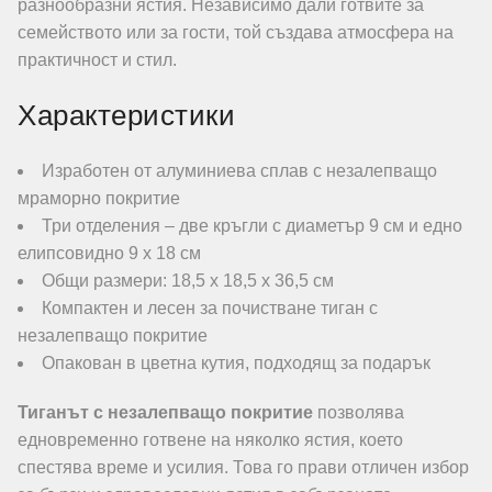
разнообразни ястия. Независимо дали готвите за
семейството или за гости, той създава атмосфера на
практичност и стил.
Характеристики
Изработен от алуминиева сплав с незалепващо
мраморно покритие
Три отделения – две кръгли с диаметър 9 см и едно
елипсовидно 9 х 18 см
Общи размери: 18,5 х 18,5 х 36,5 см
Компактен и лесен за почистване тиган с
незалепващо покритие
Опакован в цветна кутия, подходящ за подарък
Тиганът с незалепващо покритие
позволява
едновременно готвене на няколко ястия, което
спестява време и усилия. Това го прави отличен избор