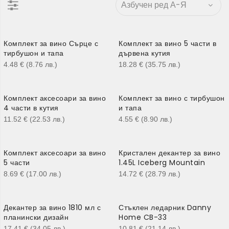
Комплект за вино Сърце с
Комплект за вино 5 части в
тирбушон и тапа
дървена кутия
4.48
€
(8.76
лв.
)
18.28
€
(35.75
лв.
)
Комплект аксесоари за вино
Комплект за вино с тирбушон
4 части в кутия
и тапа
11.52
€
(22.53
лв.
)
4.55
€
(8.90
лв.
)
Комплект аксесоари за вино
Кристален декантер за вино
5 части
1.45L Iceberg Mountain
8.69
€
(17.00
лв.
)
14.72
€
(28.79
лв.
)
Декантер за вино 1810 мл с
Стъклен ледарник Danny
планински дизайн
Home CB-33
17.41
€
(34.05
лв.
)
10.81
€
(21.14
лв.
)