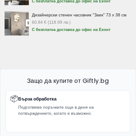
С безплатна доставка до офис на Еконт
бъде полезен при сервиране на напитки. Такъв тип
аксесоари допълват подредбата на масата и са
Дизайнерски стенен часовник "Заек" 73 х 38 см
подходящи за гости, събирания и празнични поводи.
60.84
€
(118.99
лв.
)
С безплатна доставка до офис на Еконт
Предимства на аксесоарите за вино
Подходящи за сервиране и дегустация
на вино
в домашна или празнична обстановка.
Разнообразие от продукти
– декантери, гарафи,
аератори, тапи, ледарници, кутии и подаръчни
Защо да купите от Giftly.bg
комплекти.
Добър избор за подарък
за любители на виното
📦
Бърза обработка
и стилното сервиране.
Подготвяме поръчките още в деня на
Подходящи за различни поводи
– празник,
потвърждението, когато е възможно.
вечеря, нов дом, романтична вечер или събиране с
приятели.