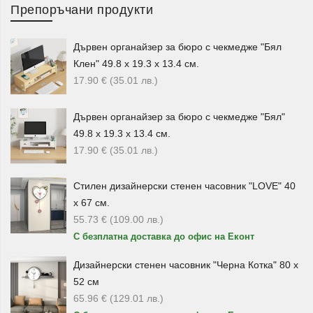
Препоръчани продукти
продукти.
Подаръчните комплекти за вино
са подходящи за
Дървен органайзер за бюро с чекмедже "Бял
рожден ден, имен ден, нов дом, празник, фирмен повод
Клен" 49.8 х 19.3 х 13.4 см.
или специална вечер. Те съчетават практична употреба
17.90
€
(35.01
лв.
)
с представителна визия и могат да бъдат добър избор за
хора, които харесват красивите аксесоари за сервиране.
Дървен органайзер за бюро с чекмедже "Бял"
49.8 х 19.3 х 13.4 см.
Декоративни бъчви, ледарници и
17.90
€
(35.01
лв.
)
специални аксесоари
Стилен дизайнерски стенен часовник "LOVE" 40
За по-ефектно присъствие на масата или в интериора
х 67 см.
можете да разгледате
декоративни бъчви
, керамични
55.73
€
(109.00
лв.
)
бъчви за вино или ракия и стъклено буре-декантер с
С безплатна доставка до офис на Еконт
дървена поставка. Тези продукти са подходящи за хора,
които търсят по-нестандартен аксесоар с декоративен
Дизайнерски стенен часовник "Черна Котка" 80 х
характер.
52 см
65.96
€
(129.01
лв.
)
В категорията има и
стъклен ледарник
, който може да