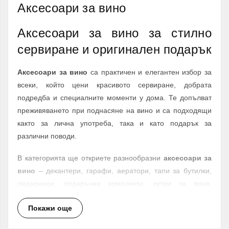
Аксесоари за вино
Аксесоари за вино за стилно
сервиране и оригинален подарък
Аксесоари за вино
са практичен и елегантен избор за
всеки, който цени красивото сервиране, добрата
подредба и специалните моменти у дома. Те допълват
преживяването при поднасяне на вино и са подходящи
както за лична употреба, така и като подарък за
различни поводи.
В категорията ще откриете разнообразни
аксесоари за
вино
– декантери, гарафи, аератори, тапи за бутилки,
ледарници, подаръчни комплекти, кутии за вино,
декоративни бъчви, стъклени съдове и комплекти за
Покажи още
дегустация, сервиране и съхранение според
конкретните продукти.