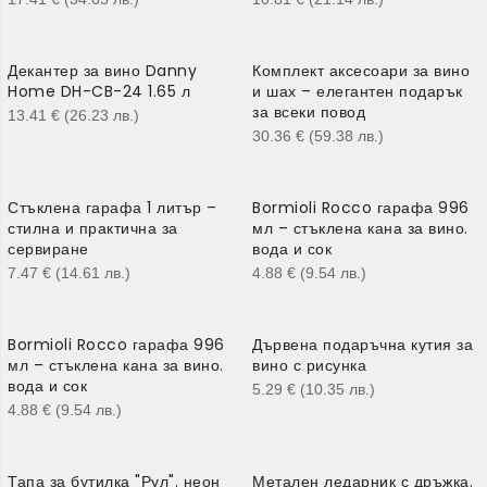
Декантер за вино Danny
Комплект аксесоари за вино
Home DH-CB-24 1.65 л
и шах – елегантен подарък
за всеки повод
13.41
€
(26.23
лв.
)
30.36
€
(59.38
лв.
)
Стъклена гарафа 1 литър –
Bormioli Rocco гарафа 996
стилна и практична за
мл – стъклена кана за вино.
сервиране
вода и сок
7.47
€
(14.61
лв.
)
4.88
€
(9.54
лв.
)
Bormioli Rocco гарафа 996
Дървена подаръчна кутия за
мл – стъклена кана за вино.
вино с рисунка
вода и сок
5.29
€
(10.35
лв.
)
4.88
€
(9.54
лв.
)
Тапа за бутилка "Рул". неон
Метален ледарник с дръжка.