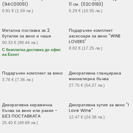
(94C00051)
11 см. (02C0193)
0.81
€
(1.59
лв.
)
5.29
€
(10.35
лв.
)
Метална поставка за 2
Подаръчен комплект
бутилки за вино и чаши
аксесоари за вино "WINE
LOVERS"
50.33
€
(98.44
лв.
)
8.82
€
(17.25
лв.
)
С безплатна доставка до офис
на Еконт
Подаръчен комплект за вино
Декоративна гланцирана
миниатюрна бъчва
3.76
€
(7.36
лв.
)
27.75
€
(54.27
лв.
)
Декоративна керамична
Декоративна кутия за вино "I
бъчва за вино или ракия -
Love Wine"
БЕЗ ПОСТАВКАТА
12.47
€
(24.38
лв.
)
25.40
€
(49.68
лв.
)