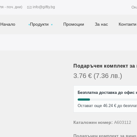
я - поч. дни)
info@giftly.bg
Он
Начало
Продукти
Промоции
За нас
Контакти
Подаръчен комплект за
3.76
€
(7.36
лв.
)
Безплатна доставка до офис н
Остават още 46.24 € до безпла
Каталожен номер:
A603112
Подаръчен комплект за вино