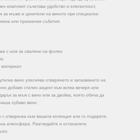
зен комплект съчетава удобство и елегантност,
к за мъже и ценители на виното при специални
шнина или празнични събития.
ка с нож за сваляне на фолио
но
н материал
бутилка вино улеснява отварянето и запазването на
нно добавя стилен акцент към всяка вечеря или
арък за мъж с вино или за двойка, която обича да
чаша хубаво вино.
о с отварачка към вашата колекция или го подарете,
ана атмосфера. Разгледайте и останалите
лог.