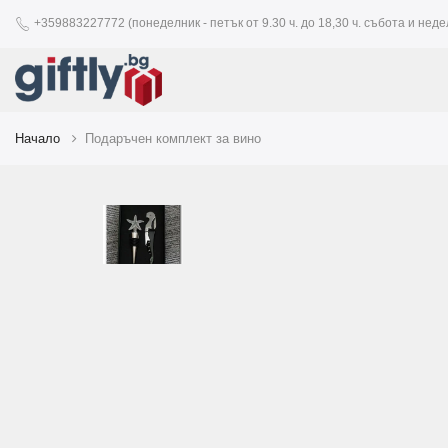
+359883227772 (понеделник - петък от 9.30 ч. до 18,30 ч. събота и недел
Начало
Подаръчен комплект за вино