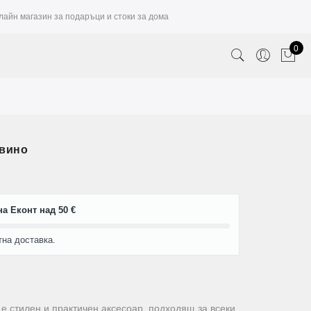
лайн магазин за подаръци и стоки за дома
0
 вино
а Еконт над 50 €
тна доставка.
е стилен и практичен аксесоар, подходящ за всеки