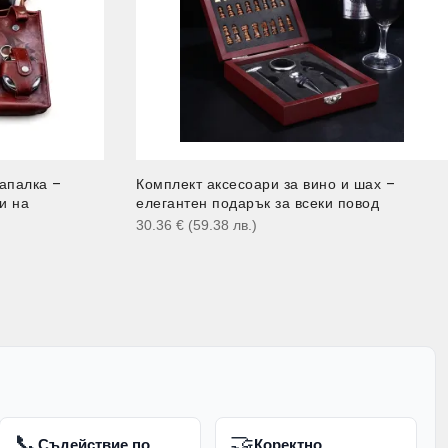
апалка –
Комплект аксесоари за вино и шах –
и на
елегантен подарък за всеки повод
30.36
€
(59.38
лв.
)
📞
🤝
Съдействие по
Коректно