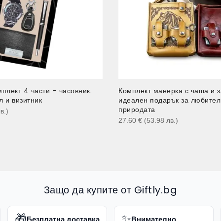
плект 4 части – часовник.
Комплект манерка с чаша и з
 и визитник
идеален подарък за любител
природата
в.
)
27.60
€
(53.98
лв.
)
Защо да купите от Giftly.bg
🎁
✨
Безплатна доставка
Внимателно