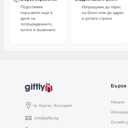
Подготвяме
Изпращаме до офис
поръчките още в
на Еконт или до адрес
деня на
в цялата страна.
потвърждението,
когато е възможно.
Бързи 
Начало
гр. Бургас, България
Абонирай
info@giftly.bg
Oнлайн 