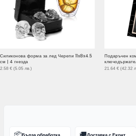
Силиконова форма за лед Черепи 11x8x4.5
Подаръчен ком
см | 4 гнезда
ключодържател
2.58
€
(5.05
лв.
)
21.64
€
(42.32
л
📦
🚚
Бърза обработка
Доставка с Еконт