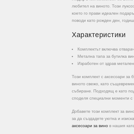
любител на виното. Този луксо
което го прави идеален подаръ
поводи като рожден ден, годи
Характеристики
Комплектът включва отварач
Метална тапа за бутилка ви
Изработен от здрав метале
Този комплект с аксесоари за 
виното свежо, като същевреме
събиране. Подходящ е като под
споделя специални моменти с 
Добавете този комплект за вин
за да създадете уютна и изиск
аксесоари за вино
в нашия ката