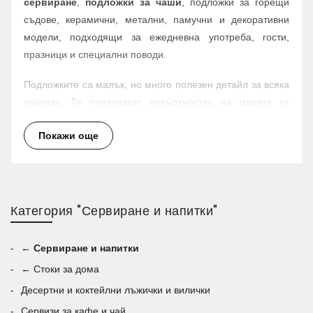
сервиране
,
подложки за чаши
, подложки за горещи
съдове, керамични, метални, памучни и декоративни
модели, подходящи за ежедневна употреба, гости,
празници и специални поводи.
Подложките са малък, но много полезен детайл за всяка
трапеза. Те предпазват повърхността на масата от
петна, влага, надраскване и топлина, като
Покажи още
едновременно с това добавят стил и завършеност към
подредбата. В Giftly.bg ще намерите различни
подложки за маса
според материала, размера,
формата и дизайна, за да изберете най-подходящия
модел за вашия дом.
Категория "Сервиране и напитки"
Подложки за сервиране за красива
← Сервиране и напитки
трапеза
← Стоки за дома
Подложките за сервиране
са чудесен избор за
Десертни и коктейлни лъжички и вилички
подреждане на чинии, прибори и чаши при закуска,
Сервизи за кафе и чай