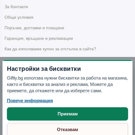
ананас и други дизайни, подходящи за дома, офиса и
За Контакти
гости.
Общи условия
Поръчки, доставки и плащане
Гаранция, връщане и рекламации
Как да използваме купон за отстъпка в сайта?
Настройки за бисквитки
Бюлетин
Giftly.bg използва нужни бисквитки за работа на магазина,
както и бисквитки за анализ и реклама. Можете да
Вземи -10% отстъпка в Telegram
приемете, да откажете или да изберете сами.
Повече информация
Отвори Telegram
Приемам
Отказвам