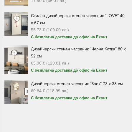
17.90
€
(35.01
лв.
)
Памучни, керамични, метални и
Стилен дизайнерски стенен часовник "LOVE" 40
декоративни подложки
х 67 см.
55.73
€
(109.00
лв.
)
Асортиментът включва
памучни подложки за
С безплатна доставка до офис на Еконт
сервиране
, керамични модели, метални поставки и
декоративни подложки с различни мотиви. Памучните
Дизайнерски стенен часовник "Черна Котка" 80 х
подложки придават по-мек и уютен вид на трапезата,
52 см
65.96
€
(129.01
лв.
)
докато керамичните и металните модели са подходящи
С безплатна доставка до офис на Еконт
за горещи съдове и по-устойчива употреба.
Декоративните подложки са чудесен избор, когато искате
Дизайнерски стенен часовник "Заек" 73 х 38 см
да освежите масата без големи промени. С правилния
60.84
€
(118.99
лв.
)
дизайн можете лесно да съчетаете подложките със
С безплатна доставка до офис на Еконт
сервизи, чаши, покривки, салфетки, подноси и други
аксесоари за сервиране.
Подложки за подарък и празнична