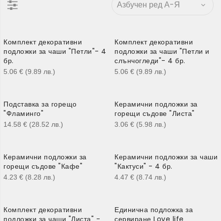
Комплект декоративни
Комплект декоративни
подложки за чаши "Петли"- 4
подложки за чаши "Петли и
бр.
слънчогледи"- 4 бр.
5.06
€
(9.89
лв.
)
5.06
€
(9.89
лв.
)
Подставка за горещо
Керамични подложки за
"Фламинго"
горещи съдове "Листа"
14.58
€
(28.52
лв.
)
3.06
€
(5.98
лв.
)
Керамични подложки за
Керамични подложки за чаши
горещи съдове "Кафе"
"Кактуси" - 4 бр.
4.23
€
(8.28
лв.
)
4.47
€
(8.74
лв.
)
Комплект декоративни
Единична подложка за
подложки за чаши "Листа" -
сервиране Love life