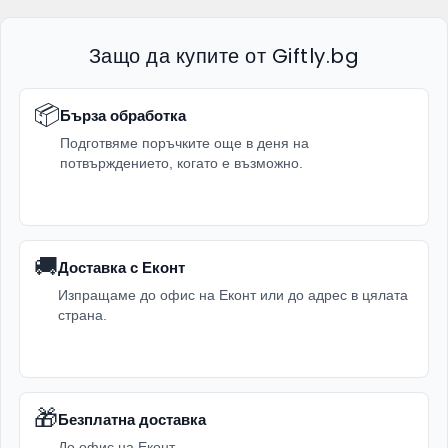
Защо да купите от Giftly.bg
📦
Бърза обработка
Подготвяме поръчките още в деня на
потвърждението, когато е възможно.
🚚
Доставка с Еконт
Изпращаме до офис на Еконт или до адрес в цялата
страна.
🎁
Безплатна доставка
До офис на Еконт