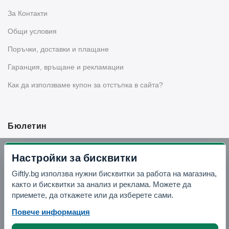
За Контакти
Общи условия
Поръчки, доставки и плащане
Гаранция, връщане и рекламации
Как да използваме купон за отстъпка в сайта?
Бюлетин
Вземи -10% отстъпка в Telegram
Настройки за бисквитки
Giftly.bg използва нужни бисквитки за работа на магазина,
Отвори Telegram
както и бисквитки за анализ и реклама. Можете да
приемете, да откажете или да изберете сами.
Повече информация