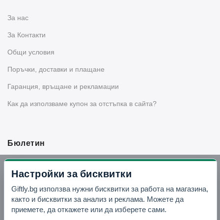
За нас
За Контакти
Общи условия
Поръчки, доставки и плащане
Гаранция, връщане и рекламации
Как да използваме купон за отстъпка в сайта?
Бюлетин
Вземи -10% отстъпка в Telegram
Настройки за бисквитки
Giftly.bg използва нужни бисквитки за работа на магазина,
Отвори Telegram
както и бисквитки за анализ и реклама. Можете да
приемете, да откажете или да изберете сами.