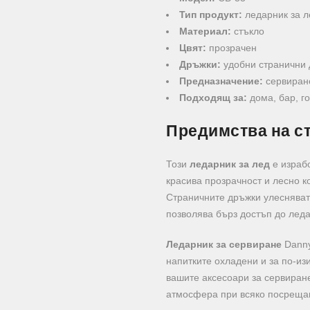
Тип продукт:
ледарник за л
Материал:
стъкло
Цвят:
прозрачен
Дръжки:
удобни странични
Предназначение:
сервиране
Подходящ за:
дома, бар, г
Предимства на с
Този
ледарник за лед
е израбо
красива прозрачност и лесно к
Страничните дръжки улесняват
позволява бърз достъп до леда
Ледарник за сервиране
Danny
напитките охладени и за по-из
вашите аксесоари за сервиране
атмосфера при всяко посрещан