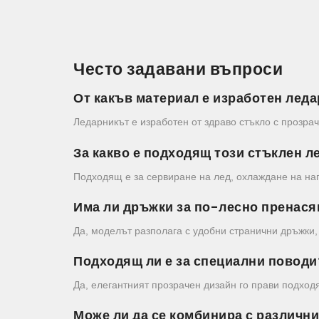
Често задавани въпроси
От какъв материал е изработен ле
Ледарникът е изработен от здраво стъкло с прозрач
За какво е подходящ този стъклен л
Подходящ е за сервиране на лед, охлаждане на на
Има ли дръжки за по-лесно пренася
Да, моделът разполага с удобни странични дръжки,
Подходящ ли е за специални поводи
Да, елегантният прозрачен дизайн го прави подход
Може ли да се комбинира с различн