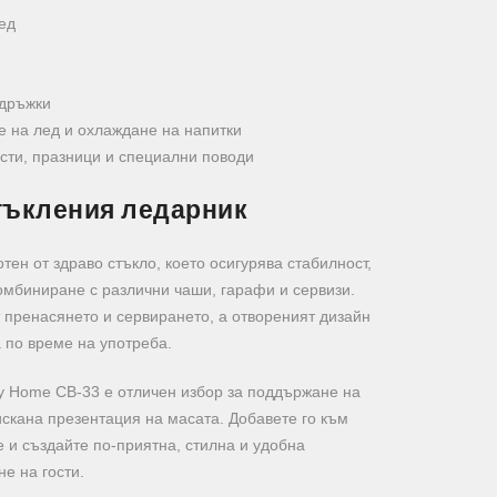
ед
 дръжки
 на лед и охлаждане на напитки
ости, празници и специални поводи
тъкления ледарник
тен от здраво стъкло, което осигурява стабилност,
омбиниране с различни чаши, гарафи и сервизи.
 пренасянето и сервирането, а отвореният дизайн
 по време на употреба.
 Home CB-33 е отличен избор за поддържане на
искана презентация на масата. Добавете го към
 и създайте по-приятна, стилна и удобна
е на гости.