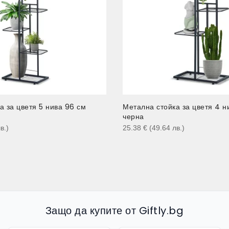
а за цветя 5 нива 96 см
Метална стойка за цветя 4 н
черна
в.
)
25.38
€
(49.64
лв.
)
Защо да купите от Giftly.bg