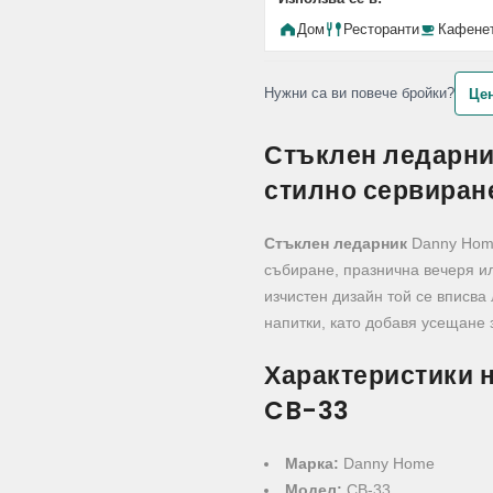
Дом
Ресторанти
Кафене
Нужни са ви повече бройки?
Цен
Стъклен ледарни
стилно сервиран
Стъклен ледарник
Danny Home
събиране, празнична вечеря ил
изчистен дизайн той се вписва 
напитки, като добавя усещане з
Характеристики 
CB-33
Марка:
Danny Home
Модел:
CB-33