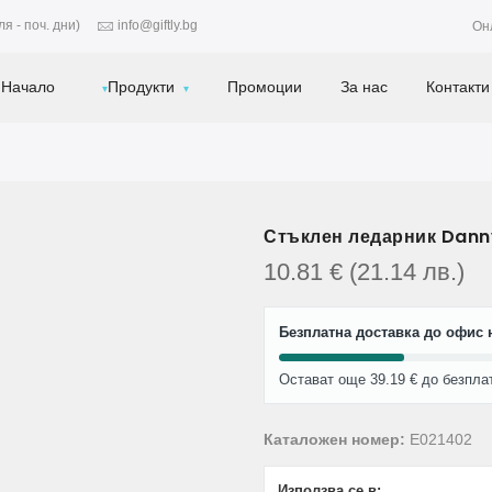
я - поч. дни)
info@giftly.bg
Он
Начало
Продукти
Промоции
За нас
Контакти
Стъклен ледарник Dan
10.81
€
(21.14
лв.
)
Безплатна доставка до офис н
Остават още 39.19 € до безпла
Каталожен номер:
E021402
Използва се в: