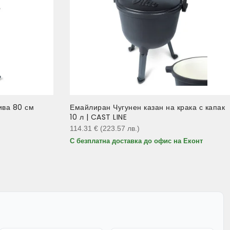
ива 80 см
Емайлиран Чугунен казан на крака с капак
10 л | CAST LINE
114.31
€
(223.57
лв.
)
С безплатна доставка до офис на Еконт