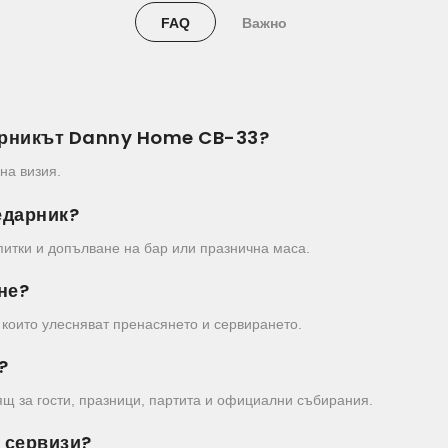
FAQ
Важно
дарникът Danny Home CB-33?
на визия.
едарник?
питки и допълване на бар или празнична маса.
не?
 които улесняват пренасянето и сервирането.
?
ящ за гости, празници, партита и официални събирания.
и сервизи?