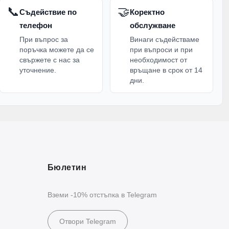
📞
🤝
Съдействие по
Коректно
телефон
обслужване
При въпрос за
Винаги съдействаме
поръчка можете да се
при въпроси и при
свържете с нас за
необходимост от
уточнение.
връщане в срок от 14
дни.
Бюлетин
Вземи -10% отстъпка в Telegram
Отвори Telegram