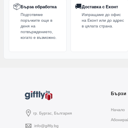
📦
🚚
Бърза обработка
Доставка с Еконт
Подготвяме
Изпращаме до офис
поръчките още в
на Еконт или до адрес
деня на
в цялата страна.
потвърждението,
когато е възможно.
Бързи 
Начало
гр. Бургас, България
Абонирай
info@giftly.bg