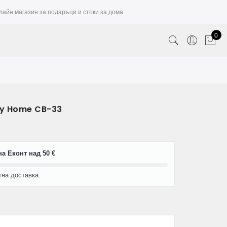
лайн магазин за подаръци и стоки за дома
0
ny Home CB-33
а Еконт над 50 €
тна доставка.