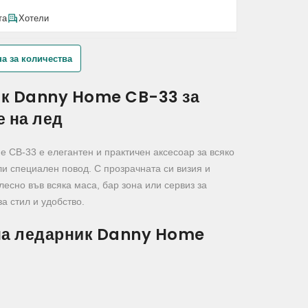
та
Хотели
а за количества
к Danny Home CB-33 за
е на лед
 CB-33 е елегантен и практичен аксесоар за всяко
и специален повод. С прозрачната си визия и
лесно във всяка маса, бар зона или сервиз за
а стил и удобство.
на ледарник Danny Home