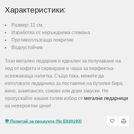
Характеристики:
Размер: 11 см.
Изработка от неръждаема стомана
Противоплъзгащо покритие
Водоустойчив
Този метален ледарник е идеален за получаване на
лед от кофата и сервиране в чаша за перфектна
освежаваща напитка. Също така, можете да
използвате ледарника за поставяне на бутилки бира,
вино, шампанско, сокове или дори закуски. Не
пропускайте нашия голям избор от
метални ледарници
на невероятни цени!
💬 Попитай за продукта (№ E020193)