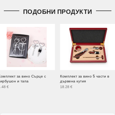
ПОДОБНИ ПРОДУКТИ
Комплект за вино Сърце с
Комплект за вино 5 части в
тирбушон и тапа
дървена кутия
4.48
€
18.28
€