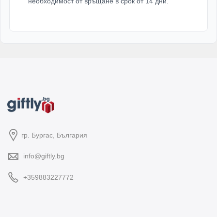
необходимост от връщане в срок от 14 дни.
гр. Бургас, България
info@giftly.bg
+359883227772