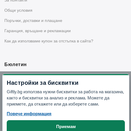
За Контакти
Общи условия
Поръчки, доставки и плащане
Гаранция, връщане и рекламации
Как да използваме купон за отстъпка в сайта?
Бюлетин
Вземи -10% отстъпка в Telegram
Настройки за бисквитки
Giftly.bg използва нужни бисквитки за работа на магазина,
Отвори Telegram
както и бисквитки за анализ и реклама. Можете да
приемете, да откажете или да изберете сами.
Повече информация
Приемам