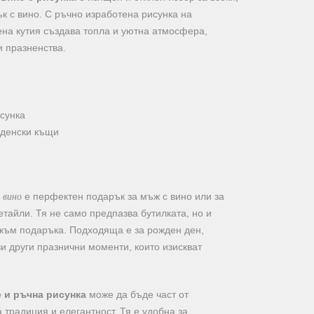
к с вино. С ръчно изработена рисунка на
ена кутия създава топла и уютна атмосфера,
и празненства.
сунка
жденски къщи
 вино
е перфектен подарък за мъж с вино или за
етайли. Тя не само предпазва бутилката, но и
 към подаръка. Подходяща е за рожден ден,
и други празнични моменти, които изискват
 и ръчна рисунка
може да бъде част от
 традиция и елегантност. Тя е удобна за