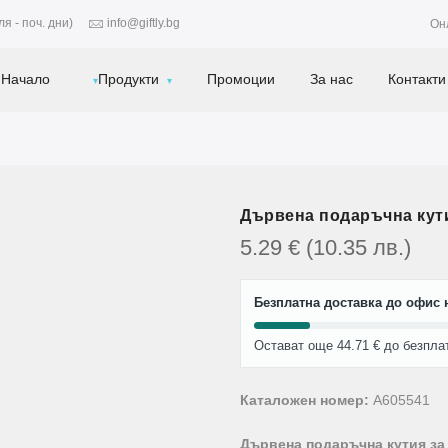
я - поч. дни)
info@giftly.bg
Он
Начало
Продукти
Промоции
За нас
Контакти
Дървена подаръчна кути
5.29
€
(10.35
лв.
)
Безплатна доставка до офис н
Остават още 44.71 € до безпла
Каталожен номер:
A605541
Дървена подаръчна кутия за