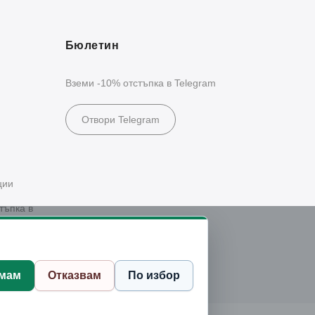
Бюлетин
Вземи -10% отстъпка в Telegram
Отвори Telegram
ции
тъпка в
мам
Отказвам
По избор