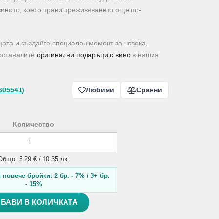
виното, което прави преживяването още по-
цата и създайте специален момент за човека,
 останалите
оригинални подаръци с вино
в нашия
605541)
Любими
Сравни
Количество
Общо: 5.29 € / 10.35 лв.
повече бройки: 2 бр. - 7% / 3+ бр.
- 15%
БАВИ В КОЛИЧКАТА