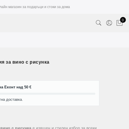
лайн магазин за подаръци и стоки за дома
0
я за вино с рисунка
а Еконт над 50 €
тна доставка.
 вино с рисунка
е изящен и стилен избор за всеки,