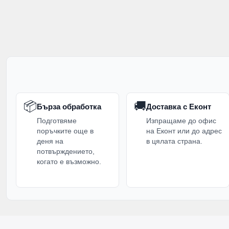
📦
🚚
Бърза обработка
Доставка с Еконт
Подготвяме
Изпращаме до офис
поръчките още в
на Еконт или до адрес
деня на
в цялата страна.
потвърждението,
когато е възможно.