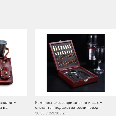
апалка –
Комплект аксесоари за вино и шах –
и на
елегантен подарък за всеки повод
30.36
€
(59.38
лв.
)