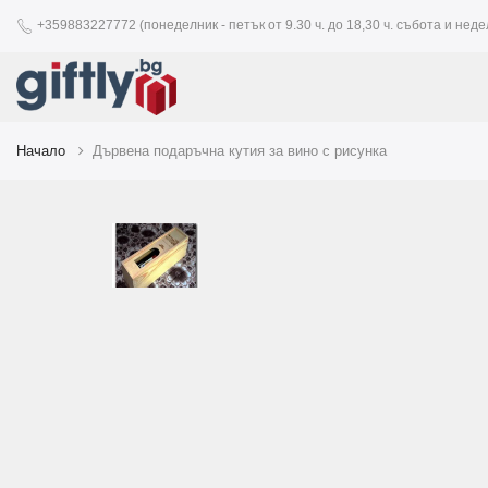
+359883227772 (понеделник - петък от 9.30 ч. до 18,30 ч. събота и недел
Начало
Дървена подаръчна кутия за вино с рисунка