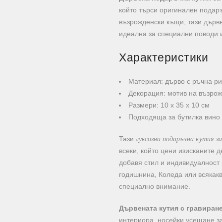
който търси оригинален подаръ
възрожденски къщи, тази дърв
идеална за специални поводи 
Характеристики
Материал: дърво с ръчна ри
Декорация: мотив на възро
Размери: 10 х 35 х 10 см
Подходяща за бутилка вино
луксозна подаръчна кутия за
Тази
всеки, който цени изисканите д
добавя стил и индивидуалност
годишнина, Коледа или всякакв
специално внимание.
Дървената кутия с гравиране
интериора, носейки усещане за