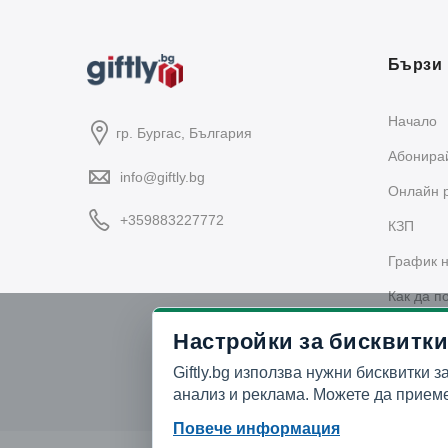
Бързи 
Начало
гр. Бургас, България
Абонирай
info@giftly.bg
Oнлайн 
+359883227772
КЗП
График н
Как да п
Политика
Настройки за бисквитки
Giftly.bg използва нужни бисквитки з
анализ и реклама. Можете да приеме
Повече информация