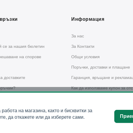
връзки
Информация
За нас
 се за нашия бюлетин
За Контакти
решаване на спорове
Общи условия
Поръчки, доставки и плащане
а доставките
Гаранция, връщане и реклама
оръчам?
Как да използваме купон за отс
сайта?
 за поверителност
а работа на магазина, както и бисквитки за
Прие
те, да откажете или да изберете сами.