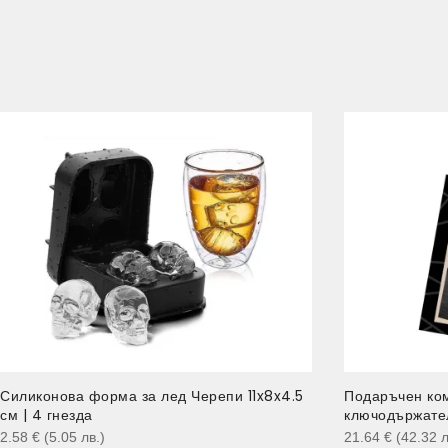
Силиконова форма за лед Черепи 11x8x4.5
Подаръчен ком
см | 4 гнезда
ключодържател
2.58
€
(5.05
лв.
)
21.64
€
(42.32
л