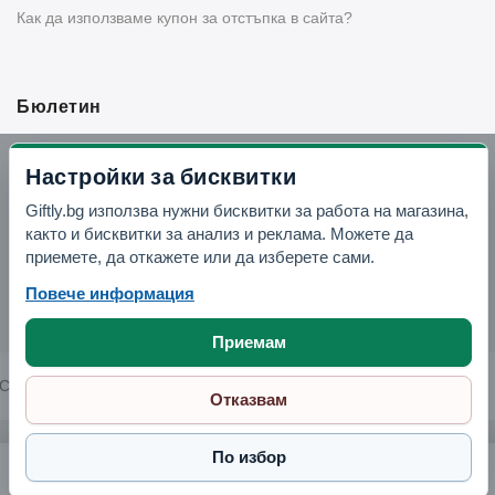
Как да използваме купон за отстъпка в сайта?
Бюлетин
Вземи -10% отстъпка в Telegram
Настройки за бисквитки
Giftly.bg използва нужни бисквитки за работа на магазина,
Отвори Telegram
както и бисквитки за анализ и реклама. Можете да
приемете, да откажете или да изберете сами.
Повече информация
Приемам
Copyright © 2026 GIFTLY.BG. All rights reserved.
Отказвам
По избор
Херметичен контейнер за храна 1500 мл
8.00 € / 15.65 лв.
Поръчай