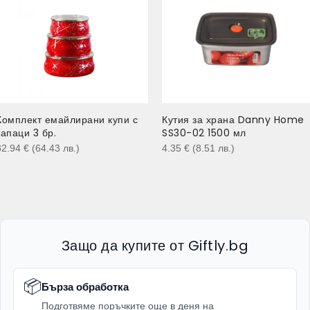
Комплект емайлирани купи с
Кутия за храна Danny Home
капаци 3 бр.
SS30-02 1500 мл
32.94
€
(64.43
лв.
)
4.35
€
(8.51
лв.
)
Защо да купите от Giftly.bg
📦
Бърза обработка
Подготвяме поръчките още в деня на