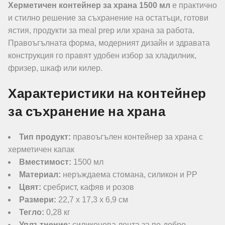
Херметичен контейнер за храна 1500 мл
е практично
и стилно решение за съхранение на остатъци, готови
ястия, продукти за meal prep или храна за работа.
Правоъгълната форма, модерният дизайн и здравата
конструкция го правят удобен избор за хладилник,
фризер, шкаф или килер.
Характеристики на контейнер
за съхранение на храна
Тип продукт:
правоъгълен контейнер за храна с
херметичен капак
Вместимост:
1500 мл
Материал:
неръждаема стомана, силикон и PP
Цвят:
сребрист, кафяв и розов
Размери:
22,7 x 17,3 x 6,9 см
Тегло:
0,28 кг
Уплътнение:
силиконова лента за по-добро