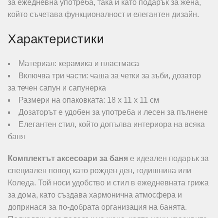
за ежедневна употреба, така и като подарък за жена,
който съчетава функционалност и елегантен дизайн.
Характеристики
Материал: керамика и пластмаса
Включва три части: чаша за четки за зъби, дозатор
за течен сапун и сапунерка
Размери на опаковката: 18 х 11 х 11 см
Дозаторът е удобен за употреба и лесен за пълнене
Елегантен стил, който допълва интериора на всяка
баня
Комплектът аксесоари за баня
е идеален подарък за
специален повод като рожден ден, годишнина или
Коледа. Той носи удобство и стил в ежедневната грижа
за дома, като създава хармонична атмосфера и
допринася за по-добрата организация на банята.