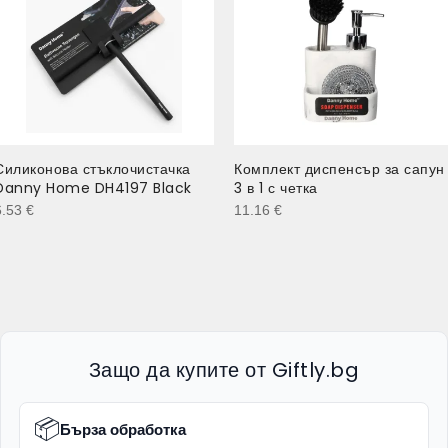
Силиконова стъклочистачка
Комплект диспенсър за сапун
Danny Home DH4197 Black
3 в 1 с четка
6.53
€
11.16
€
Защо да купите от Giftly.bg
📦
Бърза обработка