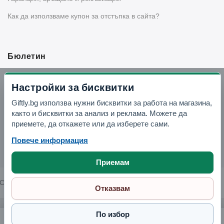
Как да използваме купон за отстъпка в сайта?
Бюлетин
Вземи -10% отстъпка в Telegram
Настройки за бисквитки
Giftly.bg използва нужни бисквитки за работа на магазина,
Отвори Telegram
както и бисквитки за анализ и реклама. Можете да
приемете, да откажете или да изберете сами.
Повече информация
Приемам
Copyright © 2026 GIFTLY.BG. All rights reserved.
Отказвам
По избор
Комплект керамични аксесоари за баня "Жаклин 2"